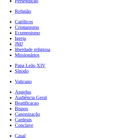
Perseguição
Religião
Católicos
Cristianismo
Ecumenismo
Igreja
JMJ
liberdade religiosa
Missionários
Papa Leão XIV
Sínodo
Vaticano
Angelus
Audiência Geral
Beatificacao
Bispos
Canonização
Cardeais
Conclave
Casal