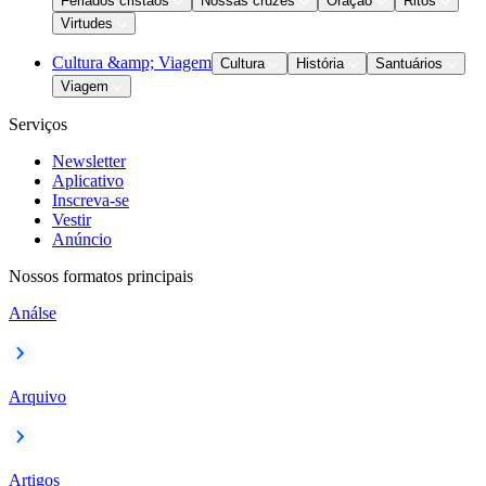
Feriados cristãos
Nossas cruzes
Oração
Ritos
Virtudes
Cultura &amp; Viagem
Cultura
História
Santuários
Viagem
Serviços
Newsletter
Aplicativo
Inscreva-se
Vestir
Anúncio
Nossos formatos principais
Análse
Arquivo
Artigos