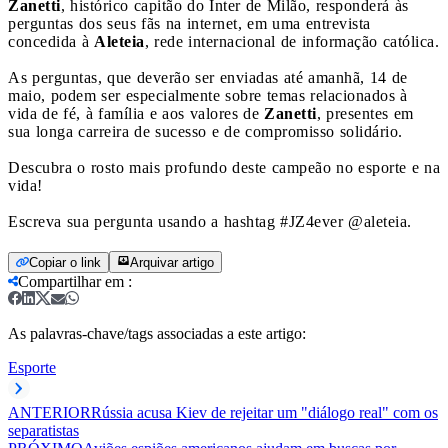
Zanetti
, histórico capitão do Inter de Milão, responderá às
perguntas dos seus fãs na internet, em uma entrevista
concedida à
Aleteia
, rede internacional de informação católica.
As perguntas, que deverão ser enviadas até amanhã, 14 de
maio, podem ser especialmente sobre temas relacionados à
vida de fé, à família e aos valores de
Zanetti
, presentes em
sua longa carreira de sucesso e de compromisso solidário.
Descubra o rosto mais profundo deste campeão no esporte e na
vida!
Escreva sua pergunta usando a hashtag #JZ4ever @aleteia.
Copiar o link
Arquivar artigo
Compartilhar em
:
As palavras-chave/tags associadas a este artigo:
Esporte
ANTERIOR
Rússia acusa Kiev de rejeitar um "diálogo real" com os
separatistas