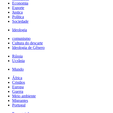
Economia
Esporte
Justiça
Política
Sociedade
Ideologia
comunismo
Cultura do descarte
Ideologia de Gênero
Rússia
Ucrânia
Mundo
África
Cristãos
Europa
Guerra
Meio ambiente
Migrantes
Portugal