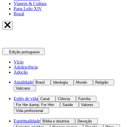
Viagem & Cultura
Papa Leão XIV
Brasil
Edição
portuguese
Vício
Adolescência
Adoção
Atualidade
Brasil
Ideologia
Mundo
Religião
Vaticano
Estilo de vida
Casal
Ciência
Família
For Her &amp; For Him
Saúde
Valores
Vida profissional
Espiritualidade
Bíblia e doutrina
Devoção