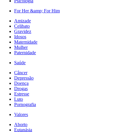
Psicologia
For Her &amp; For Him
Amizade
Celibato
Gravidez
Idosos
Maternidade
Mulher
Paternidade
Saúde
Câncer
Depressão
Doença
Drogas
Estresse
Luto
Pornografia
Valores
Aborto
Eutanásia