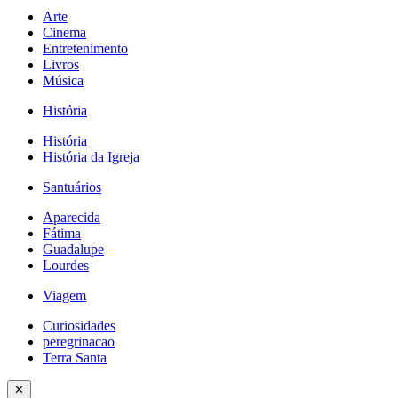
Arte
Cinema
Entretenimento
Livros
Música
História
História
História da Igreja
Santuários
Aparecida
Fátima
Guadalupe
Lourdes
Viagem
Curiosidades
peregrinacao
Terra Santa
✕