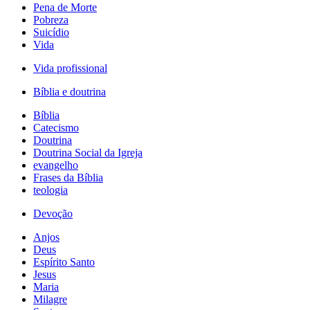
Pena de Morte
Pobreza
Suicídio
Vida
Vida profissional
Bíblia e doutrina
Bíblia
Catecismo
Doutrina
Doutrina Social da Igreja
evangelho
Frases da Bíblia
teologia
Devoção
Anjos
Deus
Espírito Santo
Jesus
Maria
Milagre