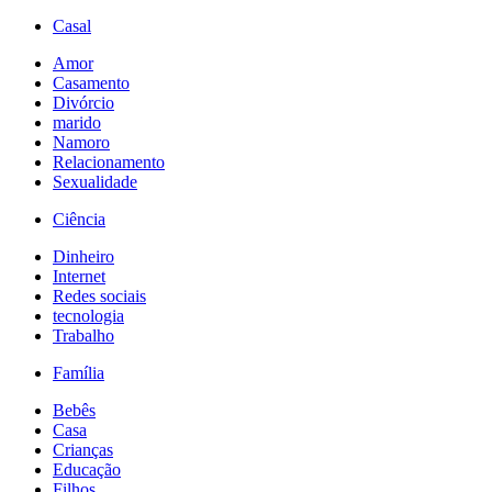
Casal
Amor
Casamento
Divórcio
marido
Namoro
Relacionamento
Sexualidade
Ciência
Dinheiro
Internet
Redes sociais
tecnologia
Trabalho
Família
Bebês
Casa
Crianças
Educação
Filhos