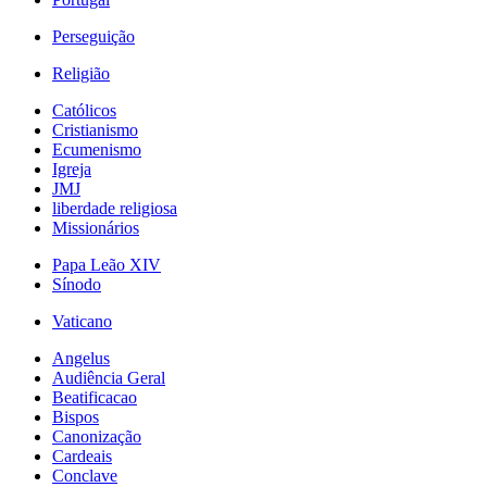
Perseguição
Religião
Católicos
Cristianismo
Ecumenismo
Igreja
JMJ
liberdade religiosa
Missionários
Papa Leão XIV
Sínodo
Vaticano
Angelus
Audiência Geral
Beatificacao
Bispos
Canonização
Cardeais
Conclave