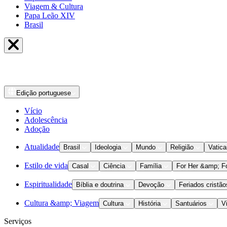
Viagem & Cultura
Papa Leão XIV
Brasil
Edição
portuguese
Vício
Adolescência
Adoção
Atualidade
Brasil
Ideologia
Mundo
Religião
Vatic
Estilo de vida
Casal
Ciência
Família
For Her &amp; F
Espiritualidade
Bíblia e doutrina
Devoção
Feriados cristão
Cultura &amp; Viagem
Cultura
História
Santuários
V
Serviços