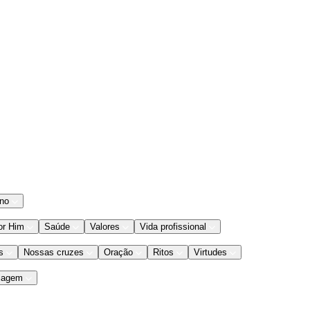
ano
or Him
Saúde
Valores
Vida profissional
s
Nossas cruzes
Oração
Ritos
Virtudes
iagem