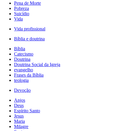
Pena de Morte
Pobreza
Suicídio
Vida
Vida profissional
Bíblia e doutrina
Bíblia
Catecismo
Doutrina
Doutrina Social da Igreja
evangelho
Frases da Bíblia
teologia
Devoção
Anjos
Deus
Espírito Santo
Jesus
Maria
Milagre