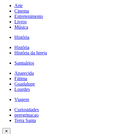
Arte
Cinema
Entretenimento
Livros
Música
História
História
História da Igreja
Santuários
Aparecida
Fátima
Guadalupe
Lourdes
Viagem
Curiosidades
peregrinacao
Terra Santa
✕