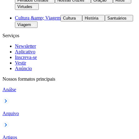
Feriados cristãos
Nossas cruzes
Oração
Ritos
Virtudes
Cultura &amp; Viagem
Cultura
História
Santuários
Viagem
Serviços
Newsletter
Aplicativo
Inscreva-se
Vestir
Anúncio
Nossos formatos principais
Análse
Arquivo
Artigos