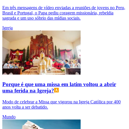
Em três mensagens de vídeo enviadas a reuniões de jovens no Peru,
Brasil e Portugal, o Papa pediu coragem missionária, rebeldia
sagrada e um uso sóbrio das mídias sociais.
Igreja
Porque é que uma missa em latim voltou a abrir
uma ferida na Igreja?
Modo de celebrar a Missa que vigorou na Igreja Católica por 400
anos volta a ser debatido.
Mundo