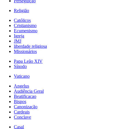
Perseguição
Religião
Católicos
Cristianismo
Ecumenismo
Igreja
JMJ
liberdade religiosa
Missionários
Papa Leão XIV
Sínodo
Vaticano
Angelus
Audiência Geral
Beatificacao
Bispos
Canonização
Cardeais
Conclave
Casal