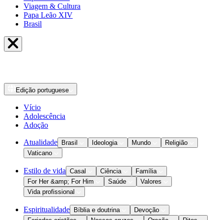
Viagem & Cultura
Papa Leão XIV
Brasil
Edição
portuguese
Vício
Adolescência
Adoção
Atualidade
Brasil
Ideologia
Mundo
Religião
Vaticano
Estilo de vida
Casal
Ciência
Família
For Her &amp; For Him
Saúde
Valores
Vida profissional
Espiritualidade
Bíblia e doutrina
Devoção