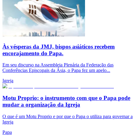
Às vésperas da JMJ, bispos asiáticos recebem
encorajamento do Papa.
Em seu discurso na Assembleia Plenária da Federação das
Conferências Episcopais da Ásia, o Papa fez um apelo...
Igreja
Motu Proprio: o instrumento com que o Papa pode
mudar a organização da Igreja
O que é um Motu Proprio e por que o Papa o utiliza para governar a
Igreja
Papa