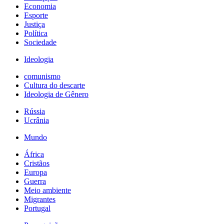
Economia
Esporte
Justiça
Política
Sociedade
Ideologia
comunismo
Cultura do descarte
Ideologia de Gênero
Rússia
Ucrânia
Mundo
África
Cristãos
Europa
Guerra
Meio ambiente
Migrantes
Portugal