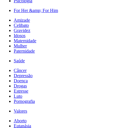
Psicologia
For Her &amp; For Him
Amizade
Celibato
Gravidez
Idosos
Maternidade
Mulher
Paternidade
Saúde
Câncer
Depressão
Doença
Drogas
Estresse
Luto
Pornografia
Valores
Aborto
Eutanásia