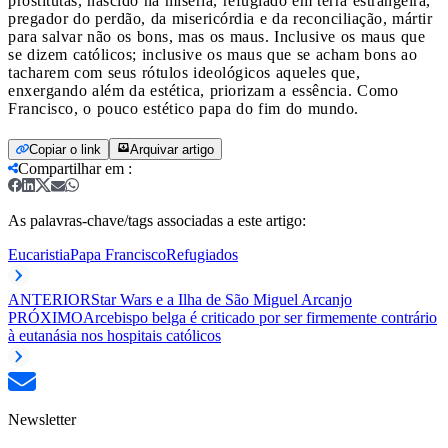
prostitutas, nascido na miséria, refugiado em terra estrangeira,
pregador do perdão, da misericórdia e da reconciliação, mártir
para salvar não os bons, mas os maus. Inclusive os maus que
se dizem católicos; inclusive os maus que se acham bons ao
tacharem com seus rótulos ideológicos aqueles que,
enxergando além da estética, priorizam a essência. Como
Francisco, o pouco estético papa do fim do mundo.
Copiar o link
Arquivar artigo
Compartilhar em
:
As palavras-chave/tags associadas a este artigo:
Eucaristia
Papa Francisco
Refugiados
ANTERIOR
Star Wars e a Ilha de São Miguel Arcanjo
PRÓXIMO
Arcebispo belga é criticado por ser firmemente contrário
à eutanásia nos hospitais católicos
Newsletter