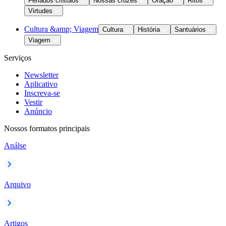
Feriados cristãos
Nossas cruzes
Oração
Ritos
Virtudes
Cultura &amp; Viagem
Cultura
História
Santuários
Viagem
Serviços
Newsletter
Aplicativo
Inscreva-se
Vestir
Anúncio
Nossos formatos principais
Análse
Arquivo
Artigos