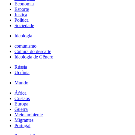
Economia
Esporte
Justiça
Política
Sociedade
Ideologia
comunismo
Cultura do descarte
Ideologia de Gênero
Rússia
Ucrânia
Mundo
África
Cristãos
Europa
Guerra
Meio ambiente
Migrantes
Portugal