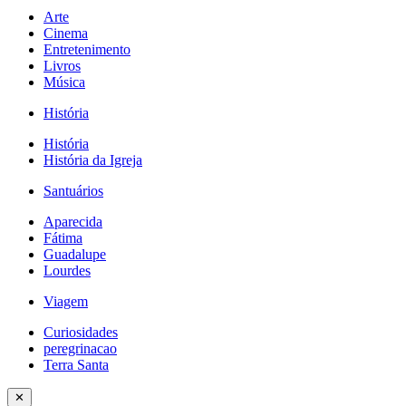
Arte
Cinema
Entretenimento
Livros
Música
História
História
História da Igreja
Santuários
Aparecida
Fátima
Guadalupe
Lourdes
Viagem
Curiosidades
peregrinacao
Terra Santa
✕