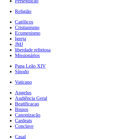
Perseguição
Religião
Católicos
Cristianismo
Ecumenismo
Igreja
JMJ
liberdade religiosa
Missionários
Papa Leão XIV
Sínodo
Vaticano
Angelus
Audiência Geral
Beatificacao
Bispos
Canonização
Cardeais
Conclave
Casal