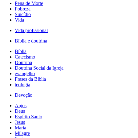
Pena de Morte
Pobreza
Suicídio
Vida
Vida profissional
Bíblia e doutrina
Bíblia
Catecismo
Doutrina
Doutrina Social da Igreja
evangelho
Frases da Bíblia
teologia
Devoção
Anjos
Deus
Espírito Santo
Jesus
Maria
Milagre