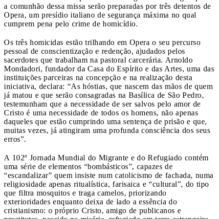
a comunhão dessa missa serão preparadas por três detentos de
Opera, um presídio italiano de segurança máxima no qual
cumprem pena pelo crime de homicídio.
Os três homicidas estão trilhando em Opera o seu percurso
pessoal de conscientização e redenção, ajudados pelos
sacerdotes que trabalham na pastoral carcerária. Arnoldo
Mondadori, fundador da Casa do Espírito e das Artes, uma das
instituições parceiras na concepção e na realização desta
iniciativa, declara: “As hóstias, que nascem das mãos de quem
já matou e que serão consagradas na Basílica de São Pedro,
testemunham que a necessidade de ser salvos pelo amor de
Cristo é uma necessidade de todos os homens, não apenas
daqueles que estão cumprindo uma sentença de prisão e que,
muitas vezes, já atingiram uma profunda consciência dos seus
erros”.
A 102º Jornada Mundial do Migrante e do Refugiado contém
uma série de elementos “bombásticos”, capazes de
“escandalizar” quem insiste num catolicismo de fachada, numa
religiosidade apenas ritualística, farisaica e “cultural”, do tipo
que filtra mosquitos e traga camelos, priorizando
exterioridades enquanto deixa de lado a essência do
cristianismo: o próprio Cristo, amigo de publicanos e