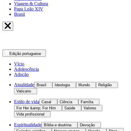
Viagem & Cultura
Papa Leão XIV
Brasil
Edição
portuguese
Vício
Adolescência
Adoção
Atualidade
Brasil
Ideologia
Mundo
Religião
Vaticano
Estilo de vida
Casal
Ciência
Família
For Her &amp; For Him
Saúde
Valores
Vida profissional
Espiritualidade
Bíblia e doutrina
Devoção