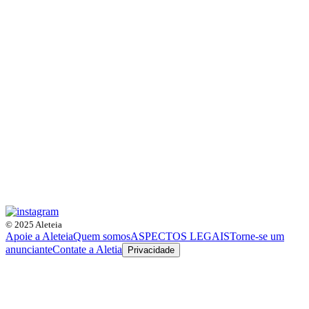
© 2025 Aleteia
Apoie a Aleteia
Quem somos
ASPECTOS LEGAIS
Torne-se um
anunciante
Contate a Aletia
Privacidade