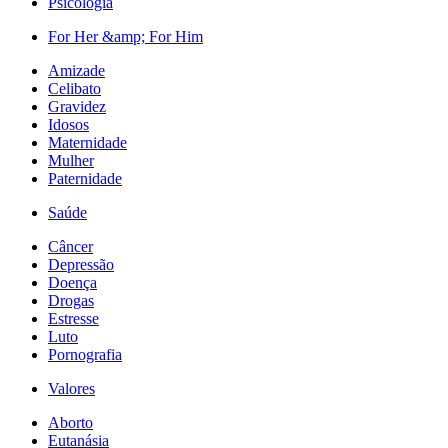
Psicologia
For Her &amp; For Him
Amizade
Celibato
Gravidez
Idosos
Maternidade
Mulher
Paternidade
Saúde
Câncer
Depressão
Doença
Drogas
Estresse
Luto
Pornografia
Valores
Aborto
Eutanásia