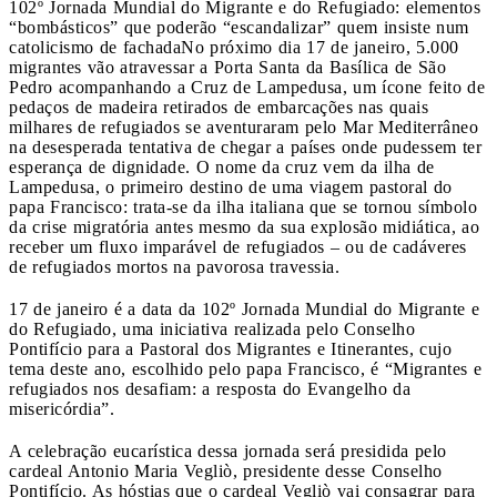
102º Jornada Mundial do Migrante e do Refugiado: elementos
“bombásticos” que poderão “escandalizar” quem insiste num
catolicismo de fachada
No próximo dia 17 de janeiro, 5.000
migrantes vão atravessar a Porta Santa da Basílica de São
Pedro acompanhando a Cruz de Lampedusa, um ícone feito de
pedaços de madeira retirados de embarcações nas quais
milhares de refugiados se aventuraram pelo Mar Mediterrâneo
na desesperada tentativa de chegar a países onde pudessem ter
esperança de dignidade. O nome da cruz vem da ilha de
Lampedusa, o primeiro destino de uma viagem pastoral do
papa Francisco: trata-se da ilha italiana que se tornou símbolo
da crise migratória antes mesmo da sua explosão midiática, ao
receber um fluxo imparável de refugiados – ou de cadáveres
de refugiados mortos na pavorosa travessia.
17 de janeiro é a data da 102º Jornada Mundial do Migrante e
do Refugiado, uma iniciativa realizada pelo Conselho
Pontifício para a Pastoral dos Migrantes e Itinerantes, cujo
tema deste ano, escolhido pelo papa Francisco, é “Migrantes e
refugiados nos desafiam: a resposta do Evangelho da
misericórdia”.
A celebração eucarística dessa jornada será presidida pelo
cardeal Antonio Maria Vegliò, presidente desse Conselho
Pontifício. As hóstias que o cardeal Vegliò vai consagrar para