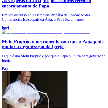
Às vésperas da JMJ, bispos asiáticos recebem
encorajamento do Papa.
Em seu discurso na Assembleia Plenária da Federação das
Conferências Episcopais da Ásia, o Papa fez um apelo...
Igreja
Motu Proprio: o instrumento com que o Papa pode
mudar a organização da Igreja
O que é um Motu Proprio e por que o Papa o utiliza para governar a
Igreja
Papa