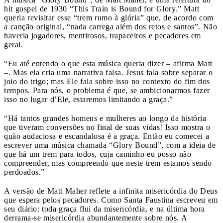
hit gospel de 1930 “This Train is Bound for Glory.” Matt
queria revisitar esse “trem rumo à glória” que, de acordo com
a canção original, “nada carrega além dos retos e santos”. Não
haveria jogadores, mentirosos, trapaceiros e pecadores em
geral.
“Eu até entendo o que esta música queria dizer – afirma Matt
–. Mas ela cria uma narrativa falsa. Jesus fala sobre separar o
joio do trigo; mas Ele fala sobre isso no contexto do fim dos
tempos. Para nós, o problema é que, se ambicionarmos fazer
isso no lugar d’Ele, estaremos limitando a graça.”
“Há tantos grandes homens e mulheres ao longo da história
que tiveram conversões no final de suas vidas! Isso mostra o
quão audaciosa e escandalosa é a graça. Então eu comecei a
escrever uma música chamada “Glory Bound”, com a ideia de
que há um trem para todos, cuja caminho eu posso não
compreender, mas compreendo que neste trem estamos sendo
perdoados.”
A versão de Matt Maher reflete a infinita misericórdia do Deus
que espera pelos pecadores. Como Santa Faustina escreveu em
seu diário: toda graça flui da misericórdia, e na última hora
derrama-se misericórdia abundantemente sobre nós. A