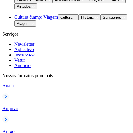
Feriados cristãos
Nossas cruzes
Oração
Ritos
Virtudes
Cultura &amp; Viagem
Cultura
História
Santuários
Viagem
Serviços
Newsletter
Aplicativo
Inscreva-se
Vestir
Anúncio
Nossos formatos principais
Análse
Arquivo
Artigos