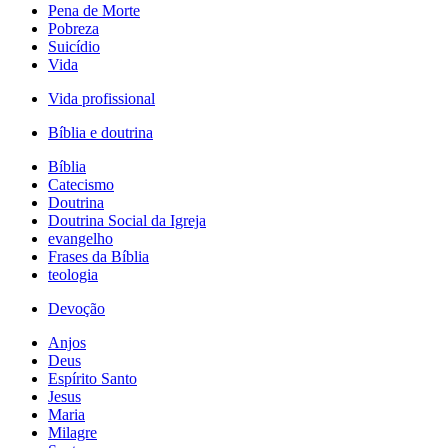
Pena de Morte
Pobreza
Suicídio
Vida
Vida profissional
Bíblia e doutrina
Bíblia
Catecismo
Doutrina
Doutrina Social da Igreja
evangelho
Frases da Bíblia
teologia
Devoção
Anjos
Deus
Espírito Santo
Jesus
Maria
Milagre