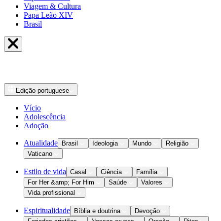
Viagem & Cultura
Papa Leão XIV
Brasil
Edição
portuguese
Vício
Adolescência
Adoção
Atualidade
Brasil
Ideologia
Mundo
Religião
Vaticano
Estilo de vida
Casal
Ciência
Família
For Her &amp; For Him
Saúde
Valores
Vida profissional
Espiritualidade
Bíblia e doutrina
Devoção