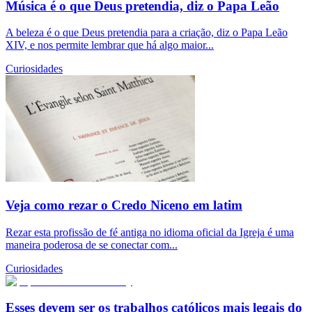
Música é o que Deus pretendia, diz o Papa Leão
A beleza é o que Deus pretendia para a criação, diz o Papa Leão
XIV, e nos permite lembrar que há algo maior...
Curiosidades
Veja como rezar o Credo Niceno em latim
Rezar esta profissão de fé antiga no idioma oficial da Igreja é uma
maneira poderosa de se conectar com...
Curiosidades
Esses devem ser os trabalhos católicos mais legais do