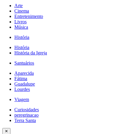
Arte
Cinema
Entretenimento
Livros
Música
História
História
História da Igreja
Santuários
Aparecida
Fátima
Guadalupe
Lourdes
Viagem
Curiosidades
peregrinacao
Terra Santa
✕