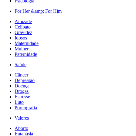
Psicologia
For Her &amp; For Him
Amizade
Celibato
Gravidez
Idosos
Maternidade
Mulher
Paternidade
Saúde
Câncer
Depressão
Doença
Drogas
Estresse
Luto
Pornografia
Valores
Aborto
Eutanásia