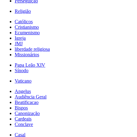
Perseguição
Religião
Católicos
Cristianismo
Ecumenismo
Igreja
JMJ
liberdade religiosa
Missionários
Papa Leão XIV
Sínodo
Vaticano
Angelus
Audiência Geral
Beatificacao
Bispos
Canonização
Cardeais
Conclave
Casal