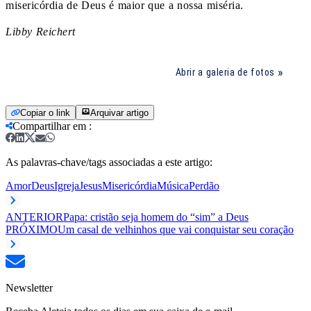
misericórdia de Deus é maior que a nossa miséria.
Libby Reichert
Abrir a galeria de fotos
Copiar o link
Arquivar artigo
Compartilhar em
:
As palavras-chave/tags associadas a este artigo:
Amor
Deus
Igreja
Jesus
Misericórdia
Música
Perdão
ANTERIOR
Papa: cristão seja homem do “sim” a Deus
PRÓXIMO
Um casal de velhinhos que vai conquistar seu coração
Newsletter