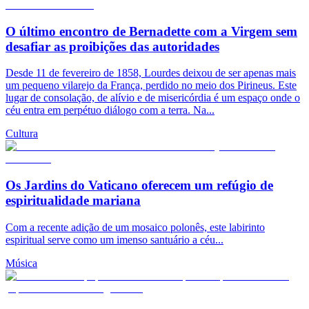
O último encontro de Bernadette com a Virgem sem
desafiar as proibições das autoridades
Desde 11 de fevereiro de 1858, Lourdes deixou de ser apenas mais
um pequeno vilarejo da França, perdido no meio dos Pirineus. Este
lugar de consolação, de alívio e de misericórdia é um espaço onde o
céu entra em perpétuo diálogo com a terra. Na...
Cultura
Os Jardins do Vaticano oferecem um refúgio de
espiritualidade mariana
Com a recente adição de um mosaico polonês, este labirinto
espiritual serve como um imenso santuário a céu...
Música