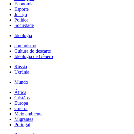
Economia
Esporte
Justiça
Política
Sociedade
Ideologia
comunismo
Cultura do descarte
Ideologia de Gênero
Rússia
Ucrânia
Mundo
África
Cristãos
Europa
Guerra
Meio ambiente
Migrantes
Portugal