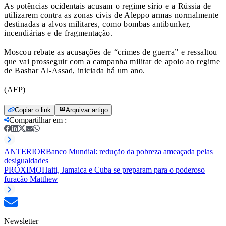
As potências ocidentais acusam o regime sírio e a Rússia de
utilizarem contra as zonas civis de Aleppo armas normalmente
destinadas a alvos militares, como bombas antibunker,
incendiárias e de fragmentação.
Moscou rebate as acusações de “crimes de guerra” e ressaltou
que vai prosseguir com a campanha militar de apoio ao regime
de Bashar Al-Assad, iniciada há um ano.
(AFP)
Copiar o link
Arquivar artigo
Compartilhar em
:
ANTERIOR
Banco Mundial: redução da pobreza ameaçada pelas
desigualdades
PRÓXIMO
Haiti, Jamaica e Cuba se preparam para o poderoso
furacão Matthew
Newsletter