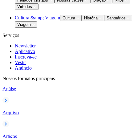
Feriados cristãos
Nossas cruzes
Oração
Ritos
Virtudes
Cultura &amp; Viagem
Cultura
História
Santuários
Viagem
Serviços
Newsletter
Aplicativo
Inscreva-se
Vestir
Anúncio
Nossos formatos principais
Análse
Arquivo
Artigos