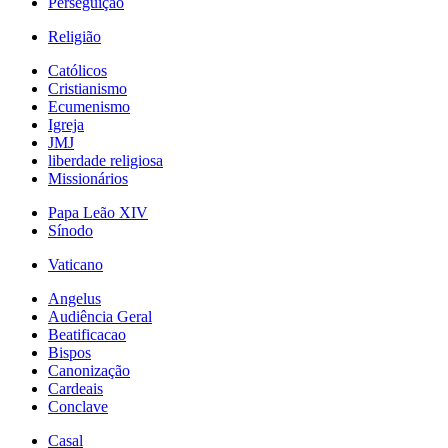
Perseguição
Religião
Católicos
Cristianismo
Ecumenismo
Igreja
JMJ
liberdade religiosa
Missionários
Papa Leão XIV
Sínodo
Vaticano
Angelus
Audiência Geral
Beatificacao
Bispos
Canonização
Cardeais
Conclave
Casal