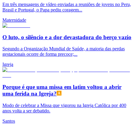
Em três mensagens de vídeo enviadas a reuniões de jovens no Peru,
Brasil e Portugal, o Papa pediu coragem...
Maternidade
O luto, o silêncio e a dor devastadora do berço vazio
Segundo a Organização Mundial de Saúde, a maioria das perdas
gestacionais ocorre de forma precoce;...
Igreja
Porque é que uma missa em latim voltou a abrir
uma ferida na Igreja?
Modo de celebrar a Missa que vigorou na Igreja Católica por 400
anos volta a ser debatido.
Santos