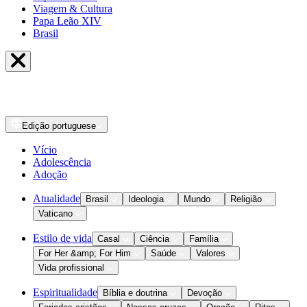
Viagem & Cultura
Papa Leão XIV
Brasil
Edição
portuguese
Vício
Adolescência
Adoção
Atualidade
Brasil
Ideologia
Mundo
Religião
Vaticano
Estilo de vida
Casal
Ciência
Família
For Her &amp; For Him
Saúde
Valores
Vida profissional
Espiritualidade
Bíblia e doutrina
Devoção