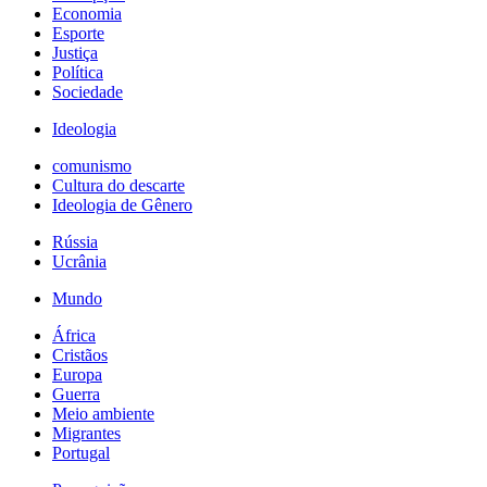
Economia
Esporte
Justiça
Política
Sociedade
Ideologia
comunismo
Cultura do descarte
Ideologia de Gênero
Rússia
Ucrânia
Mundo
África
Cristãos
Europa
Guerra
Meio ambiente
Migrantes
Portugal