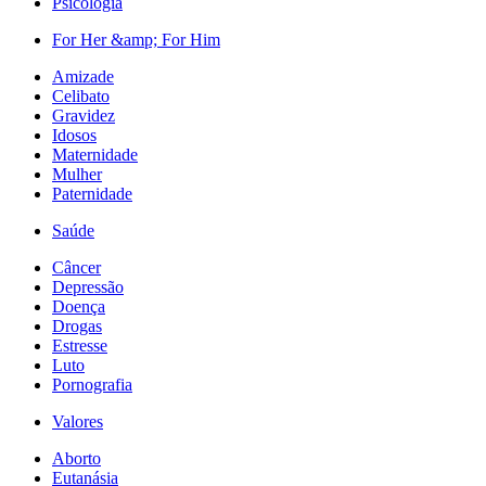
Psicologia
For Her &amp; For Him
Amizade
Celibato
Gravidez
Idosos
Maternidade
Mulher
Paternidade
Saúde
Câncer
Depressão
Doença
Drogas
Estresse
Luto
Pornografia
Valores
Aborto
Eutanásia