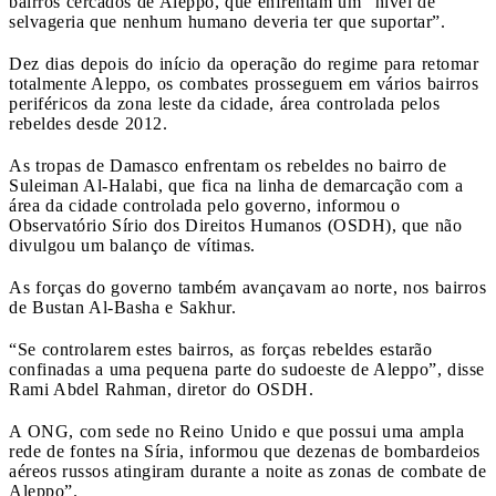
bairros cercados de Aleppo, que enfrentam um “nível de
selvageria que nenhum humano deveria ter que suportar”.
Dez dias depois do início da operação do regime para retomar
totalmente Aleppo, os combates prosseguem em vários bairros
periféricos da zona leste da cidade, área controlada pelos
rebeldes desde 2012.
As tropas de Damasco enfrentam os rebeldes no bairro de
Suleiman Al-Halabi, que fica na linha de demarcação com a
área da cidade controlada pelo governo, informou o
Observatório Sírio dos Direitos Humanos (OSDH), que não
divulgou um balanço de vítimas.
As forças do governo também avançavam ao norte, nos bairros
de Bustan Al-Basha e Sakhur.
“Se controlarem estes bairros, as forças rebeldes estarão
confinadas a uma pequena parte do sudoeste de Aleppo”, disse
Rami Abdel Rahman, diretor do OSDH.
A ONG, com sede no Reino Unido e que possui uma ampla
rede de fontes na Síria, informou que dezenas de bombardeios
aéreos russos atingiram durante a noite as zonas de combate de
Aleppo”.