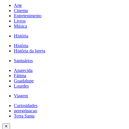
Arte
Cinema
Entretenimento
Livros
Música
História
História
História da Igreja
Santuários
Aparecida
Fátima
Guadalupe
Lourdes
Viagem
Curiosidades
peregrinacao
Terra Santa
✕