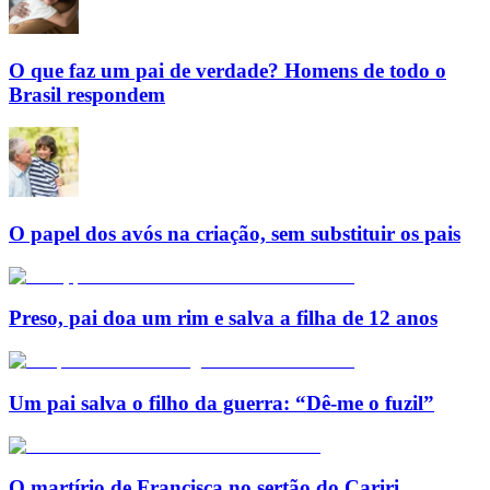
O que faz um pai de verdade? Homens de todo o
Brasil respondem
O papel dos avós na criação, sem substituir os pais
Preso, pai doa um rim e salva a filha de 12 anos
Um pai salva o filho da guerra: “Dê-me o fuzil”
O martírio de Francisca no sertão do Cariri