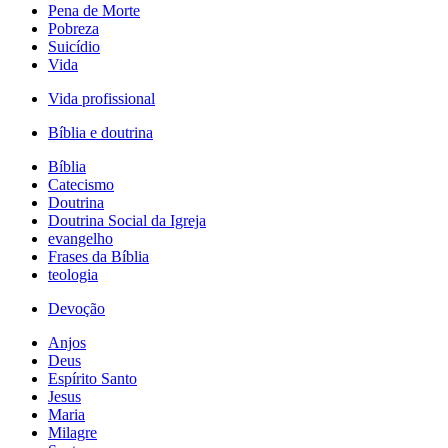
Pena de Morte
Pobreza
Suicídio
Vida
Vida profissional
Bíblia e doutrina
Bíblia
Catecismo
Doutrina
Doutrina Social da Igreja
evangelho
Frases da Bíblia
teologia
Devoção
Anjos
Deus
Espírito Santo
Jesus
Maria
Milagre