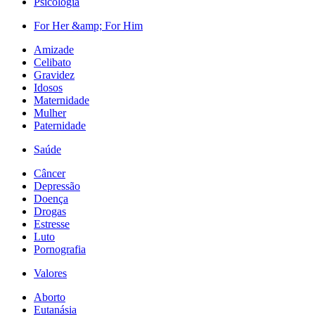
Psicologia
For Her &amp; For Him
Amizade
Celibato
Gravidez
Idosos
Maternidade
Mulher
Paternidade
Saúde
Câncer
Depressão
Doença
Drogas
Estresse
Luto
Pornografia
Valores
Aborto
Eutanásia