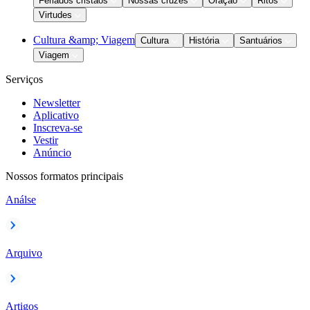
Feriados cristãos
Nossas cruzes
Oração
Ritos
Virtudes
Cultura &amp; Viagem
Cultura
História
Santuários
Viagem
Serviços
Newsletter
Aplicativo
Inscreva-se
Vestir
Anúncio
Nossos formatos principais
Análse
Arquivo
Artigos