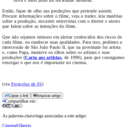
nova e mais justa da sociedade humana.”
Então, fique de olho nas produções que pretende assistir.
Procure informações sobre o filme, veja o trailer, leia matérias
sobre a produção, encontre entrevistas com o diretor e atores
que falem sobre as intenções do filme.
Que não sejamos omissos em alertar conhecidos dos riscos de
cada filme, ou enaltecer suas qualidades. Para isso, pedimos a
intercessão de São João Paulo II, que na juventude foi artista
e, como Papa, manteve os olhos sobre os artistas e suas
produções (
Carta aos artistas
, de 1999), para que consigamos
enxergar o que nos é importante no cinema.
(via
Projeções de Fé
)
Copiar o link
Arquivar artigo
Compartilhar em
:
As palavras-chave/tags associadas a este artigo:
Cinema
Fé
Igreja