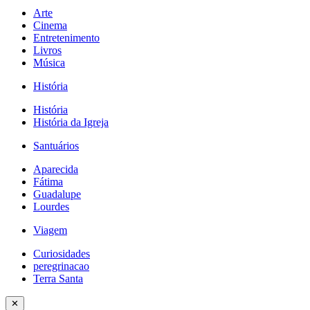
Arte
Cinema
Entretenimento
Livros
Música
História
História
História da Igreja
Santuários
Aparecida
Fátima
Guadalupe
Lourdes
Viagem
Curiosidades
peregrinacao
Terra Santa
✕