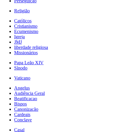
Perseguição
Religião
Católicos
Cristianismo
Ecumenismo
Igreja
JMJ
liberdade religiosa
Missionários
Papa Leão XIV
Sínodo
Vaticano
Angelus
Audiência Geral
Beatificacao
Bispos
Canonização
Cardeais
Conclave
Casal