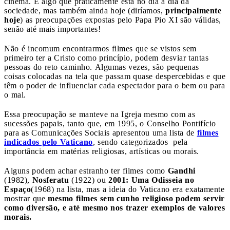
cinema. É algo que praticamente está no dia a dia da
sociedade, mas também ainda hoje (diríamos,
principalmente
hoje
) as preocupações expostas pelo Papa Pio XI são válidas,
senão até mais importantes!
Não é incomum encontrarmos filmes que se vistos sem
primeiro ter a Cristo como princípio, podem desviar tantas
pessoas do reto caminho. Algumas vezes, são pequenas
coisas colocadas na tela que passam quase despercebidas e que
têm o poder de influenciar cada espectador para o bem ou para
o mal.
Essa preocupação se manteve na Igreja mesmo com as
sucessões papais, tanto que, em 1995, o Conselho Pontifício
para as Comunicações Sociais apresentou uma lista de
filmes
indicados pelo Vaticano
, sendo categorizados pela
importância em matérias religiosas, artísticas ou morais.
Alguns podem achar estranho ter filmes como
Gandhi
(1982),
Nosferatu
(1922) ou
2001: Uma Odisseia no
Espaço
(1968) na lista, mas a ideia do Vaticano era exatamente
mostrar que
mesmo filmes sem cunho religioso podem servir
como diversão, e até mesmo nos trazer exemplos de valores
morais.