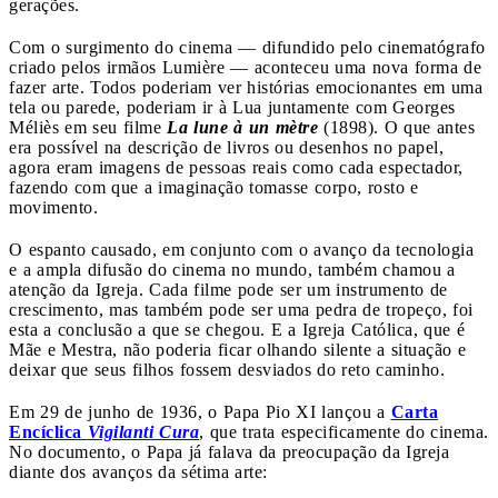
gerações.
Com o surgimento do cinema — difundido pelo cinematógrafo
criado pelos irmãos Lumière — aconteceu uma nova forma de
fazer arte. Todos poderiam ver histórias emocionantes em uma
tela ou parede, poderiam ir à Lua juntamente com Georges
Méliès em seu filme
La lune à un mètre
(1898). O que antes
era possível na descrição de livros ou desenhos no papel,
agora eram imagens de pessoas reais como cada espectador,
fazendo com que a imaginação tomasse corpo, rosto e
movimento.
O espanto causado, em conjunto com o avanço da tecnologia
e a ampla difusão do cinema no mundo, também chamou a
atenção da Igreja. Cada filme pode ser um instrumento de
crescimento, mas também pode ser uma pedra de tropeço, foi
esta a conclusão a que se chegou. E a Igreja Católica, que é
Mãe e Mestra, não poderia ficar olhando silente a situação e
deixar que seus filhos fossem desviados do reto caminho.
Em 29 de junho de 1936, o Papa Pio XI lançou a
Carta
Encíclica
Vigilanti Cura
, que trata especificamente do cinema.
No documento, o Papa já falava da preocupação da Igreja
diante dos avanços da sétima arte: