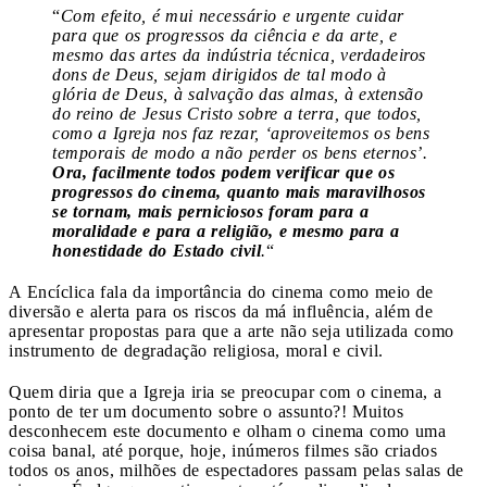
“
Com efeito, é mui necessário e urgente cuidar
para que os progressos da ciência e da arte, e
mesmo das artes da indústria técnica, verdadeiros
dons de Deus, sejam dirigidos de tal modo à
glória de Deus, à salvação das almas, à extensão
do reino de Jesus Cristo sobre a terra, que todos,
como a Igreja nos faz rezar, ‘aproveitemos os bens
temporais de modo a não perder os bens eternos’.
Ora, facilmente todos podem verificar que os
progressos do cinema, quanto mais maravilhosos
se tornam, mais perniciosos foram para a
moralidade e para a religião, e mesmo para a
honestidade do Estado civil
.
“
A Encíclica fala da importância do cinema como meio de
diversão e alerta para os riscos da má influência, além de
apresentar propostas para que a arte não seja utilizada como
instrumento de degradação religiosa, moral e civil.
Quem diria que a Igreja iria se preocupar com o cinema, a
ponto de ter um documento sobre o assunto?! Muitos
desconhecem este documento e olham o cinema como uma
coisa banal, até porque, hoje, inúmeros filmes são criados
todos os anos, milhões de espectadores passam pelas salas de