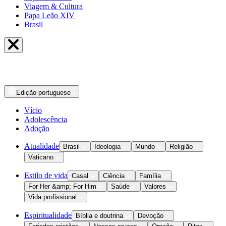
Viagem & Cultura
Papa Leão XIV
Brasil
Edição
portuguese
Vício
Adolescência
Adoção
Atualidade
Brasil
Ideologia
Mundo
Religião
Vaticano
Estilo de vida
Casal
Ciência
Família
For Her &amp; For Him
Saúde
Valores
Vida profissional
Espiritualidade
Bíblia e doutrina
Devoção