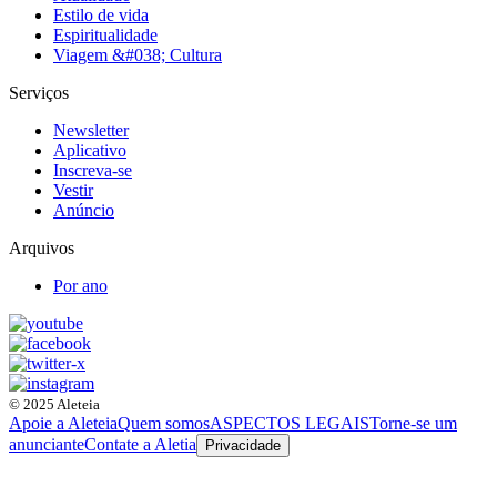
Estilo de vida
Espiritualidade
Viagem &#038; Cultura
Serviços
Newsletter
Aplicativo
Inscreva-se
Vestir
Anúncio
Arquivos
Por ano
© 2025 Aleteia
Apoie a Aleteia
Quem somos
ASPECTOS LEGAIS
Torne-se um
anunciante
Contate a Aletia
Privacidade