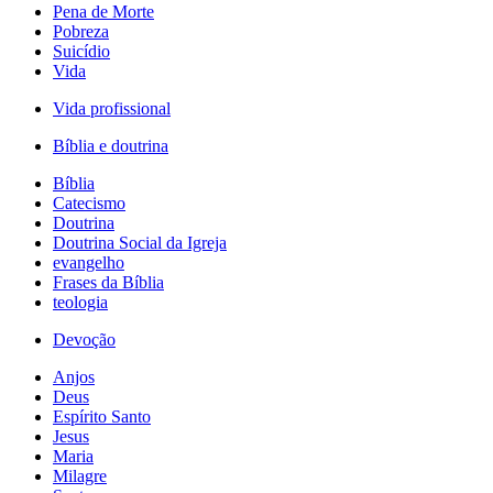
Pena de Morte
Pobreza
Suicídio
Vida
Vida profissional
Bíblia e doutrina
Bíblia
Catecismo
Doutrina
Doutrina Social da Igreja
evangelho
Frases da Bíblia
teologia
Devoção
Anjos
Deus
Espírito Santo
Jesus
Maria
Milagre