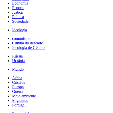
Economia
Esporte
Justiça
Política
Sociedade
Ideologia
comunismo
Cultura do descarte
Ideologia de Gênero
Rússia
Ucrânia
Mundo
África
Cristãos
Europa
Guerra
Meio ambiente
Migrantes
Portugal