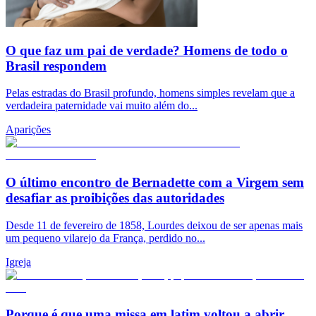
O que faz um pai de verdade? Homens de todo o
Brasil respondem
Pelas estradas do Brasil profundo, homens simples revelam que a
verdadeira paternidade vai muito além do...
Aparições
O último encontro de Bernadette com a Virgem sem
desafiar as proibições das autoridades
Desde 11 de fevereiro de 1858, Lourdes deixou de ser apenas mais
um pequeno vilarejo da França, perdido no...
Igreja
Porque é que uma missa em latim voltou a abrir