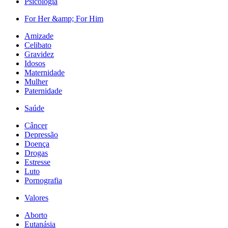
Psicologia
For Her &amp; For Him
Amizade
Celibato
Gravidez
Idosos
Maternidade
Mulher
Paternidade
Saúde
Câncer
Depressão
Doença
Drogas
Estresse
Luto
Pornografia
Valores
Aborto
Eutanásia