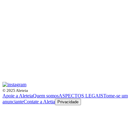
© 2025 Aleteia
Apoie a Aleteia
Quem somos
ASPECTOS LEGAIS
Torne-se um
anunciante
Contate a Aletia
Privacidade