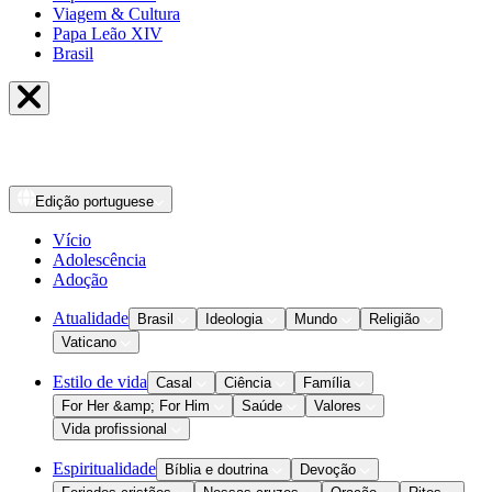
Viagem & Cultura
Papa Leão XIV
Brasil
Edição
portuguese
Vício
Adolescência
Adoção
Atualidade
Brasil
Ideologia
Mundo
Religião
Vaticano
Estilo de vida
Casal
Ciência
Família
For Her &amp; For Him
Saúde
Valores
Vida profissional
Espiritualidade
Bíblia e doutrina
Devoção