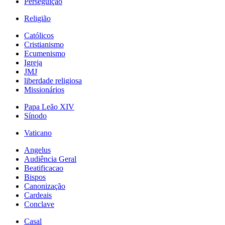
Perseguição
Religião
Católicos
Cristianismo
Ecumenismo
Igreja
JMJ
liberdade religiosa
Missionários
Papa Leão XIV
Sínodo
Vaticano
Angelus
Audiência Geral
Beatificacao
Bispos
Canonização
Cardeais
Conclave
Casal