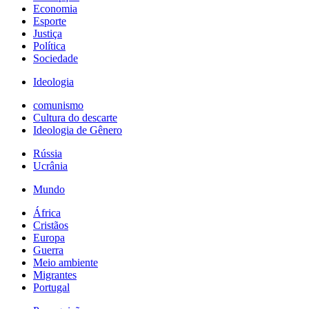
Economia
Esporte
Justiça
Política
Sociedade
Ideologia
comunismo
Cultura do descarte
Ideologia de Gênero
Rússia
Ucrânia
Mundo
África
Cristãos
Europa
Guerra
Meio ambiente
Migrantes
Portugal