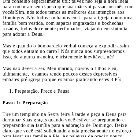
Um conselho especialmente útil: talvez não seja a hora ideal
para contar ao seu esposo que sua mãe vai passar um mês com
vocês!
Sim, nós todos temos as melhores das intenções aos
Domingos. Nós todos sonhamos em ir para a igreja como uma
família bem vestida, com sapatos engraxados e bochechas
rosadas, todos docemente perfumados, viajando em sintonia
para adorar a Deus.
Mas e quando o bombardeio verbal começa a explodir assim
que todos entram no carro? Nós nunca nos surpreendemos.
Isso, de alguma maneira, é tristemente inevitável, né?
Mas não deveria ser. Meu marido, nossos 6 filhos e eu,
ultimamente, estamos tendo poucos destes depressivos
embates pré-igreja porque estamos praticando estes 3 P´s:
Preparação, Prece e Pausa
Passo 1: Preparação
Tire um tempinho na Sexta-feira à tarde e peça a Deus para
derramar Suas graças quando você estiver se preparando e
preparando sua família para a adoração de Domingo. Deixe
claro que você está solicitando ajuda precisamente no esforço
para levar sua família a Ele. As palavras da oração pouco