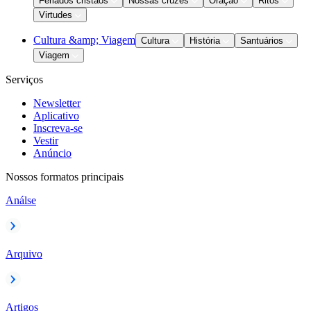
Feriados cristãos
Nossas cruzes
Oração
Ritos
Virtudes
Cultura &amp; Viagem
Cultura
História
Santuários
Viagem
Serviços
Newsletter
Aplicativo
Inscreva-se
Vestir
Anúncio
Nossos formatos principais
Análse
Arquivo
Artigos