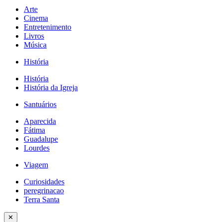
Arte
Cinema
Entretenimento
Livros
Música
História
História
História da Igreja
Santuários
Aparecida
Fátima
Guadalupe
Lourdes
Viagem
Curiosidades
peregrinacao
Terra Santa
✕