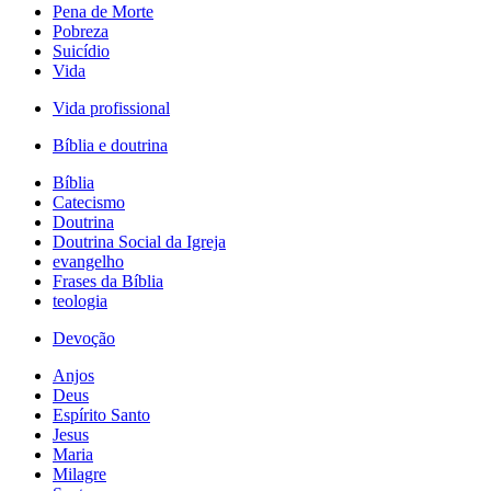
Pena de Morte
Pobreza
Suicídio
Vida
Vida profissional
Bíblia e doutrina
Bíblia
Catecismo
Doutrina
Doutrina Social da Igreja
evangelho
Frases da Bíblia
teologia
Devoção
Anjos
Deus
Espírito Santo
Jesus
Maria
Milagre