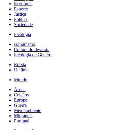
Economia
Esporte
Justiça
Política
Sociedade
Ideologia
comunismo
Cultura do descarte
Ideologia de Gênero
Rússia
Ucrânia
Mundo
África
Cristãos
Europa
Guerra
Meio ambiente
Migrantes
Portugal