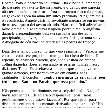
Ladrão, todo o horror do seu crime. Dia e noite a lembrança
do passado avivava-se-lhe na mente; e o delito, que parecia
não ter deixado outro rastro afora o tormento físico da prisão,
rasgava-lhe agora na alma um sulco profundo. Ninguém mais
o reconhecia. Aquele cinismo revoltante mudara-se em nuvens
de tristeza que o deixavam abatido. Não era difícil adivinhar o
novo drama que se iniciava naquela pobre alma. A angústia
daquele arrependimento deixava suspeitar um desfecho
precipitado, e, talvez, teríamos um novo Judas, se uma suave
Advogada do céu não lhe arredasse as pedras de tropeço…
Data deste tempo um sonho que veio reanimá­-lo. “Parecia-me
estar — conta ele próprio — num jardim cheio de lírios. De
repente, vi aparecer Marieta, que, toda vestida de branco,
colhia daquelas flores e, passando-as para as minhas mãos,
dizia-me: Toma. Eu aceitava-as e assim que as beijava com
grande devoção, transformavam-se em chamazinhas
cintilantes.” E conclui: ”
Tenho esperança de salvar-me, pois
tenho uma Santa no Paraíso que reza por mim.
“
Não permitia que lhe diminuíssem a culpabilidade. Não, não
havia atenuantes. Ele só era o responsável, pois “sabia
perfeitamente o que estava fazendo”. Por que apelar para
discutidas enfermidades mentais derivadas dos parentes? “No