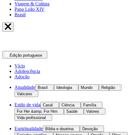
Viagem & Cultura
Papa Leão XIV
Brasil
Edição
portuguese
Vício
Adolescência
Adoção
Atualidade
Brasil
Ideologia
Mundo
Religião
Vaticano
Estilo de vida
Casal
Ciência
Família
For Her &amp; For Him
Saúde
Valores
Vida profissional
Espiritualidade
Bíblia e doutrina
Devoção