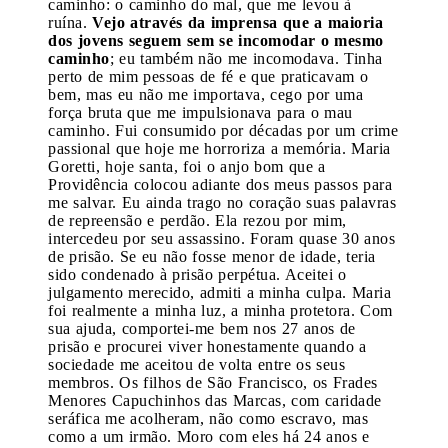
caminho: o caminho do mal, que me levou à
ruína.
Vejo através da imprensa que a maioria
dos jovens seguem sem se incomodar o mesmo
caminho
; eu também não me incomodava. Tinha
perto de mim pessoas de fé e que praticavam o
bem, mas eu não me importava, cego por uma
força bruta que me impulsionava para o mau
caminho. Fui consumido por décadas por um crime
passional que hoje me horroriza a memória. Maria
Goretti, hoje santa, foi o anjo bom que a
Providência colocou adiante dos meus passos para
me salvar. Eu ainda trago no coração suas palavras
de repreensão e perdão. Ela rezou por mim,
intercedeu por seu assassino. Foram quase 30 anos
de prisão. Se eu não fosse menor de idade, teria
sido condenado à prisão perpétua. Aceitei o
julgamento merecido, admiti a minha culpa. Maria
foi realmente a minha luz, a minha protetora. Com
sua ajuda, comportei-me bem nos 27 anos de
prisão e procurei viver honestamente quando a
sociedade me aceitou de volta entre os seus
membros. Os filhos de São Francisco, os Frades
Menores Capuchinhos das Marcas, com caridade
seráfica me acolheram, não como escravo, mas
como a um irmão. Moro com eles há 24 anos e