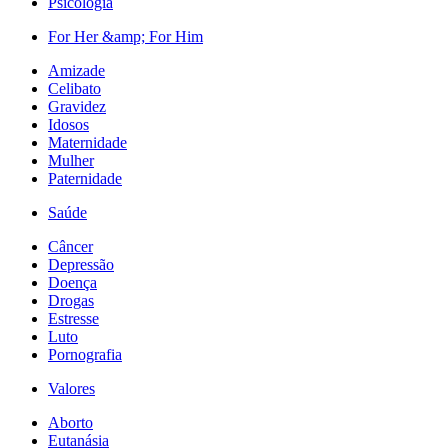
Psicologia
For Her &amp; For Him
Amizade
Celibato
Gravidez
Idosos
Maternidade
Mulher
Paternidade
Saúde
Câncer
Depressão
Doença
Drogas
Estresse
Luto
Pornografia
Valores
Aborto
Eutanásia