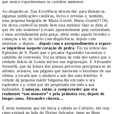
que nunca experimentara os carinhos maternos.
Ao despedir-se, Sua Excelência deixou-lhe, para distrair-se,
algumas publicações católicas, livros e revistas e, também,
uma pequena biografia de Maria Goretti. Maria Goretti?! Oh,
ele devia conhecê-la muito bem essa menina! Que se diria aí
que ele não soubesse! Levado aparentemente pela curiosidade,
e mais acertadamente pela graça, abriu então aquele livrinho e
começou a ler, de início com displicência, depois com
interesse, e depois…
depois com o arrependimento a erguer-
se impiedoso naquele coração de pedra
. Foi na leitura das
Epístolas de S. Paulo que o pecador Agostinho encontrou o
caminho da conversão. Foi na leitura da vida dos santos que o
soldado Iná­cio de Loiola iniciou sua regeneração. E Alexandre
Serenelli, que na leitura dos jornais perversos precipitara-se no
abismo, avistava, nas páginas que narravam o heroísmo de sua
vítima, a escada que o ajudaria a sair das suas misérias. A
virtude da pequena mártir fulgurou-lhe em todo o seu
esplendor e o crime por ele perpetrado em toda a sua
hediondez.
Começou, então, a compreender que era
realmente “um monstro” e pela primeira vez, depois de
longos anos, Alexandre chorou…
É neste momento que ele inicia a subida ao Calvário, em cujo
cimo expiará ao lado do Divino Salvador, junto ao Bom