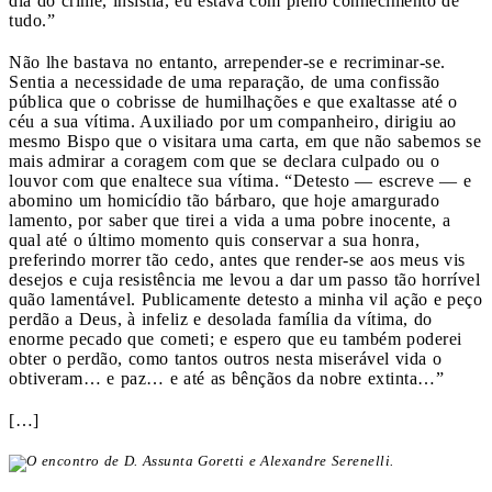
dia do crime, insistia, eu estava com pleno conhecimento de
tudo.”
Não lhe bastava no entanto, arrepender-se e recriminar-se.
Sentia a necessidade de uma reparação, de uma confissão
pública que o cobrisse de humilha­ções e que exaltasse até o
céu a sua vítima. Auxiliado por um companheiro, dirigiu ao
mesmo Bispo que o visitara uma carta, em que não sabemos se
mais admirar a coragem com que se declara culpado ou o
louvor com que enaltece sua vítima. “Detesto — escreve — e
abomino um homicídio tão bárbaro, que hoje amargurado
lamento, por saber que tirei a vida a uma pobre inocente, a
qual até o último momento quis conservar a sua honra,
preferindo morrer tão cedo, antes que render-se aos meus vis
desejos e cuja resistência me levou a dar um passo tão horrível
quão lamentável. Publicamente detesto a minha vil ação e peço
perdão a Deus, à infeliz e desolada família da vítima, do
enorme pecado que cometi; e espero que eu também poderei
obter o perdão, como tantos outros nesta miserável vida o
obtiveram… e paz… e até as bênçãos da nobre extinta…”
[…]
O encontro de D. Assunta Goretti e Alexandre Serenelli.