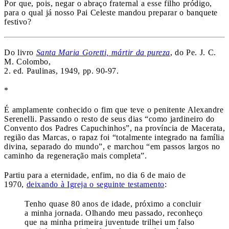
Por que, pois, negar o abraço fraternal a esse filho pródigo,
para o qual já nosso Pai Celeste mandou preparar o banquete
festivo?
Do livro
Santa Maria Goretti, mártir da pureza
, do Pe. J. C.
M. Colombo,
2. ed. Paulinas, 1949, pp. 90-97.
*
É amplamente conhecido o fim que teve o penitente Alexandre
Serenelli. Passando o resto de seus dias “como jardineiro do
Convento dos Padres Capuchinhos”, na província de Macerata,
região das Marcas, o rapaz foi “totalmente integrado na família
divina, separado do mundo”, e marchou “em passos largos no
caminho da regeneração mais completa”.
Partiu para a eternidade, enfim, no dia 6 de maio de
1970,
deixando à Igreja o seguinte testamento
:
Tenho quase 80 anos de idade, próximo a concluir
a minha jornada. Olhando meu passado, reconheço
que na minha primeira juventude trilhei um falso