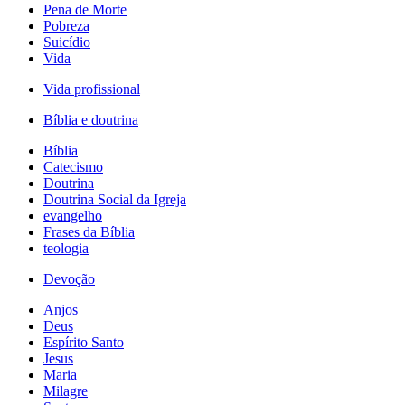
Pena de Morte
Pobreza
Suicídio
Vida
Vida profissional
Bíblia e doutrina
Bíblia
Catecismo
Doutrina
Doutrina Social da Igreja
evangelho
Frases da Bíblia
teologia
Devoção
Anjos
Deus
Espírito Santo
Jesus
Maria
Milagre