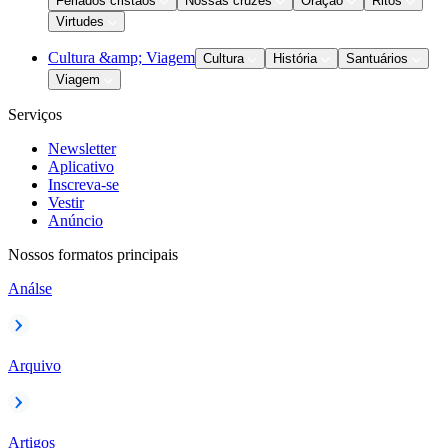
Feriados cristãos
Nossas cruzes
Oração
Ritos
Virtudes
Cultura &amp; Viagem
Cultura
História
Santuários
Viagem
Serviços
Newsletter
Aplicativo
Inscreva-se
Vestir
Anúncio
Nossos formatos principais
Análse
Arquivo
Artigos