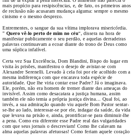
fim de lá expiar a pena merecida. O ambiente não parecia o
mais propício para resipiscências, e, de fato, os primeiros anos
de reclusão não acusaram mudança alguma: sempre o mesmo
cinismo e o mesmo desprezo.
Entrementes, o sangue da sua vítima implorava misericórdia.
”
Quero vê-lo perto de mim no céu
“, dissera na hora de
manifestar publicamente o seu perdão, e aquelas derradeiras
palavras continuavam a ecoar diante do trono de Deus como
uma súplica infalível.
Certa vez Sua Excelência, Dom Blandini, Bispo do lugar em
visita às prisões, manifestou o desejo de avistar-se com
Alexandre Serenelli. Levado à cela foi por ele acolhido com a
mesma indiferença com que encarava toda espécie de
autoridade. Que lhe viria contar esse Padre? Já o imaginava.
Ele, porém, não era homem de tremer diante das ameaças do
invisível. Assim como desacatara a justiça humana, assim
também ele não temia a própria justiça divina… Qual foi, ao
invés, a sua admiração quando viu aquele Bom Pastor sentar-
se-lhe ao lado, interessar-se por ele, indagar da saúde, da vida
que levava na prisão e, ainda, prontificar-se para diminuir-lhe
a pena. Como era diferente esse Padre real das vulgaridades
com que seus jornais o descreviam! Como lhe calavam na
alma aquelas palavras afetuosas! Como feriam aquele coração