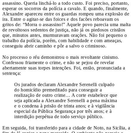
assassino. Queria linchá-lo a todo custo. Foi preciso, portanto,
esperar os socorros da polícia a cavalo. E quando, finalmente,
Alexandre apareceu entre os guardas rompeu uma explosão de
ira. Entre o agitar-se das foices e dos facões reboavam os
gritos de: “Morra o assassino!” Aquele povo parecia uma malta
de revoltosos sedentos de justiça, não já os piedosos cristãos
que, minutos antes, murmuravam orações. Não foi pequeno o
trabalho da polícia, porém, com habilidade e com ameaças,
conseguiu abrir caminho e pôr a salvo o criminoso.
No processo o réu demonstrou o mais revoltante cinismo.
Confessou friamente o crime, e não se pejou de revelar
abertamente suas torpes intenções. Foi, então, pronunciada a
sentença:
Os jurados declaram Alexandre Serenelli culpado
do homicídio premeditado para conseguir a
realização de outro crime… A corte estabelece que
seja aplicada a Alexandre Serenelli a pena máxima
e o condena à prisão de trinta anos; e à vigilância
especial da Pública Segurança por três anos; e à
interdição perpétua de todo serviço público.
Em seguida, foi transferido para a cidade de Noto, na Sicília, a