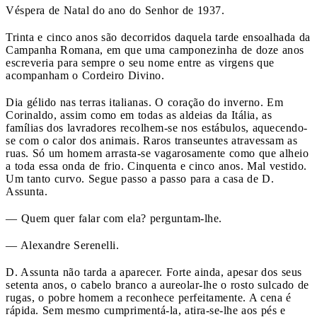
Véspera de Natal do ano do Senhor de 1937.
Trinta e cinco anos são decorridos daquela tarde ensoalhada da
Campanha Romana, em que uma camponezinha de doze anos
escreveria para sempre o seu nome entre as virgens que
acompanham o Cordeiro Divino.
Dia gélido nas terras italianas. O coração do inverno. Em
Corinaldo, assim como em todas as aldeias da Itália, as
famílias dos lavradores recolhem-se nos estábulos, aquecendo-
se com o calor dos animais. Raros transeuntes atravessam as
ruas. Só um homem arrasta-se vagarosamente como que alheio
a toda essa onda de frio. Cinquenta e cinco anos. Mal vestido.
Um tanto curvo. Segue passo a passo para a casa de D.
Assunta.
— Quem quer falar com ela? perguntam-lhe.
— Alexandre Serenelli.
D. Assunta não tarda a aparecer. Forte ainda, apesar dos seus
setenta anos, o cabelo branco a aureolar-lhe o rosto sulcado de
rugas, o pobre homem a reconhece perfeitamente. A cena é
rápida. Sem mesmo cumprimentá-la, atira-se-lhe aos pés e