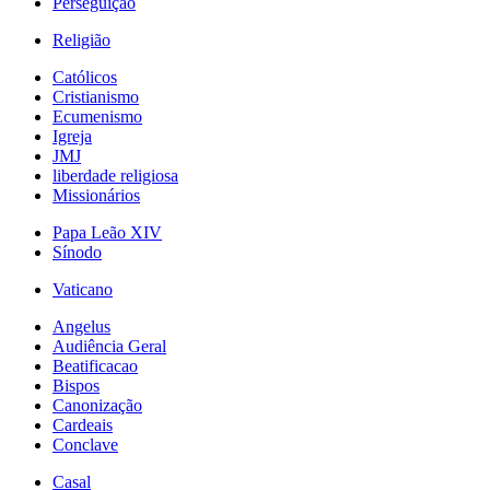
Perseguição
Religião
Católicos
Cristianismo
Ecumenismo
Igreja
JMJ
liberdade religiosa
Missionários
Papa Leão XIV
Sínodo
Vaticano
Angelus
Audiência Geral
Beatificacao
Bispos
Canonização
Cardeais
Conclave
Casal