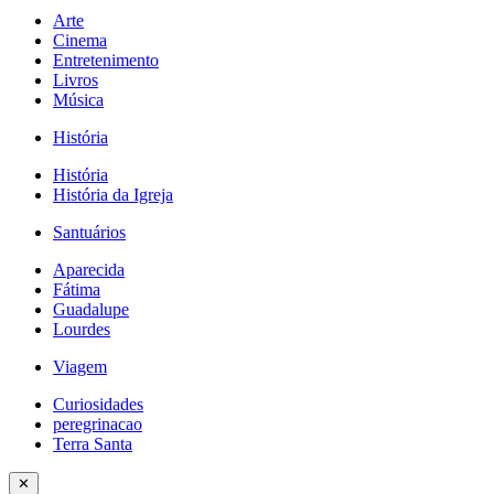
Arte
Cinema
Entretenimento
Livros
Música
História
História
História da Igreja
Santuários
Aparecida
Fátima
Guadalupe
Lourdes
Viagem
Curiosidades
peregrinacao
Terra Santa
✕