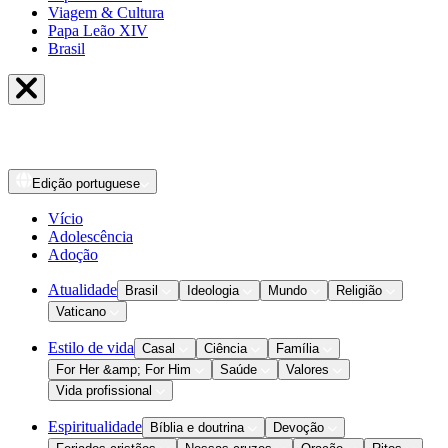
Viagem & Cultura
Papa Leão XIV
Brasil
Edição
portuguese
Vício
Adolescência
Adoção
Atualidade
Brasil
Ideologia
Mundo
Religião
Vaticano
Estilo de vida
Casal
Ciência
Família
For Her &amp; For Him
Saúde
Valores
Vida profissional
Espiritualidade
Bíblia e doutrina
Devoção