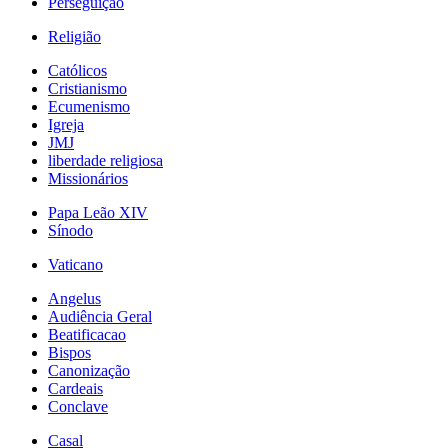
Perseguição
Religião
Católicos
Cristianismo
Ecumenismo
Igreja
JMJ
liberdade religiosa
Missionários
Papa Leão XIV
Sínodo
Vaticano
Angelus
Audiência Geral
Beatificacao
Bispos
Canonização
Cardeais
Conclave
Casal