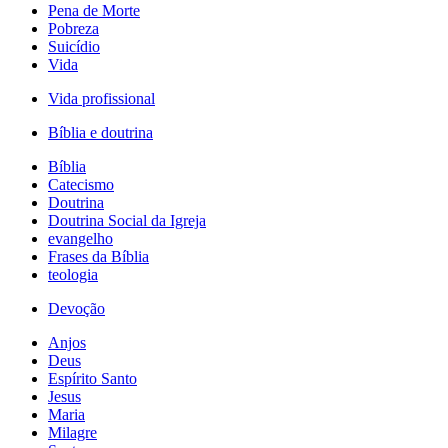
Pena de Morte
Pobreza
Suicídio
Vida
Vida profissional
Bíblia e doutrina
Bíblia
Catecismo
Doutrina
Doutrina Social da Igreja
evangelho
Frases da Bíblia
teologia
Devoção
Anjos
Deus
Espírito Santo
Jesus
Maria
Milagre