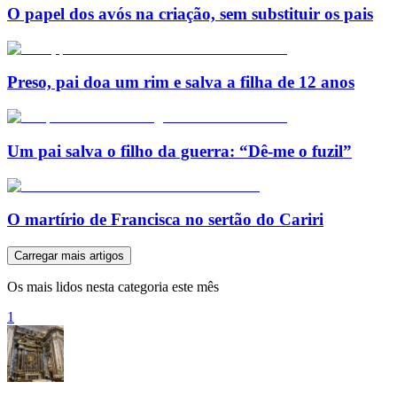
O papel dos avós na criação, sem substituir os pais
Preso, pai doa um rim e salva a filha de 12 anos
Um pai salva o filho da guerra: “Dê-me o fuzil”
O martírio de Francisca no sertão do Cariri
Carregar mais artigos
Os mais lidos nesta categoria este mês
1