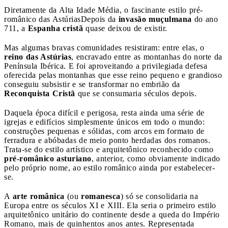
Diretamente da Alta Idade Média, o fascinante estilo pré-
românico das Astúrias
Depois da
invasão muçulmana
do ano
711, a
Espanha cristã
quase deixou de existir.
Mas algumas bravas comunidades resistiram: entre elas, o
reino das Astúrias
, encravado entre as montanhas do norte da
Península Ibérica. E foi aproveitando a privilegiada defesa
oferecida pelas montanhas que esse reino pequeno e grandioso
conseguiu subsistir e se transformar no embrião da
Reconquista Cristã
que se consumaria séculos depois.
Daquela época difícil e perigosa, resta ainda uma série de
igrejas e edifícios simplesmente únicos em todo o mundo:
construções pequenas e sólidas, com arcos em formato de
ferradura e abóbadas de meio ponto herdadas dos romanos.
Trata-se do estilo artístico e arquitetônico reconhecido como
pré-românico asturiano
, anterior, como obviamente indicado
pelo próprio nome, ao estilo românico ainda por estabelecer-
se.
A
arte românica
(ou
romanesca
) só se consolidaria na
Europa entre os séculos XI e XIII. Ela seria o primeiro estilo
arquitetônico unitário do continente desde a queda do Império
Romano, mais de quinhentos anos antes. Representada