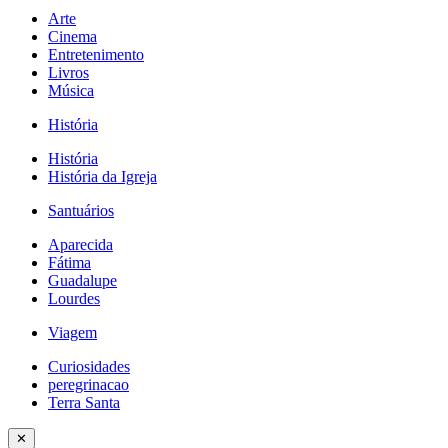
Arte
Cinema
Entretenimento
Livros
Música
História
História
História da Igreja
Santuários
Aparecida
Fátima
Guadalupe
Lourdes
Viagem
Curiosidades
peregrinacao
Terra Santa
✕