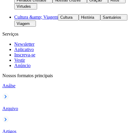
Feriados cristãos
Nossas cruzes
Oração
Ritos
Virtudes
Cultura &amp; Viagem
Cultura
História
Santuários
Viagem
Serviços
Newsletter
Aplicativo
Inscreva-se
Vestir
Anúncio
Nossos formatos principais
Análse
Arquivo
Artigos