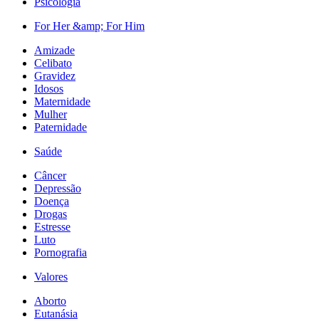
Psicologia
For Her &amp; For Him
Amizade
Celibato
Gravidez
Idosos
Maternidade
Mulher
Paternidade
Saúde
Câncer
Depressão
Doença
Drogas
Estresse
Luto
Pornografia
Valores
Aborto
Eutanásia