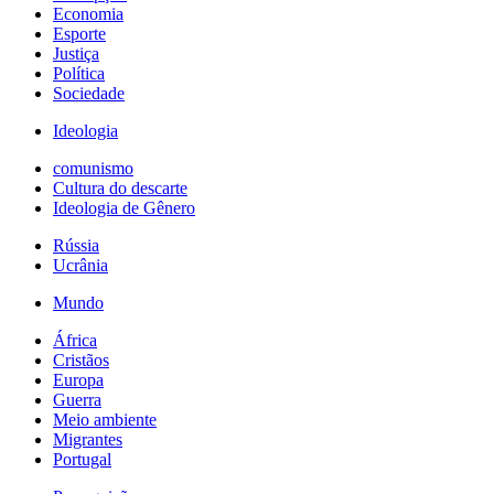
Economia
Esporte
Justiça
Política
Sociedade
Ideologia
comunismo
Cultura do descarte
Ideologia de Gênero
Rússia
Ucrânia
Mundo
África
Cristãos
Europa
Guerra
Meio ambiente
Migrantes
Portugal