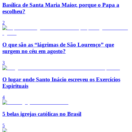
Basílica de Santa Maria Maior, porque o Papa a
escolheu?
2
O que são as “lágrimas de São Lourenço” que
surgem no céu em agosto?
3
O lugar onde Santo Inácio escreveu os Exercícios
Espirituais
4
5 belas igrejas católicas no Brasil
5