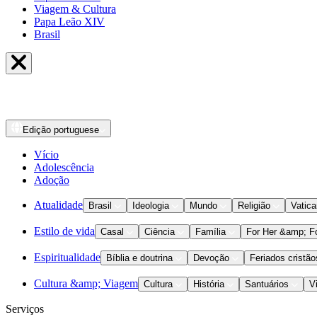
Viagem & Cultura
Papa Leão XIV
Brasil
Edição
portuguese
Vício
Adolescência
Adoção
Atualidade
Brasil
Ideologia
Mundo
Religião
Vatic
Estilo de vida
Casal
Ciência
Família
For Her &amp; F
Espiritualidade
Bíblia e doutrina
Devoção
Feriados cristão
Cultura &amp; Viagem
Cultura
História
Santuários
V
Serviços