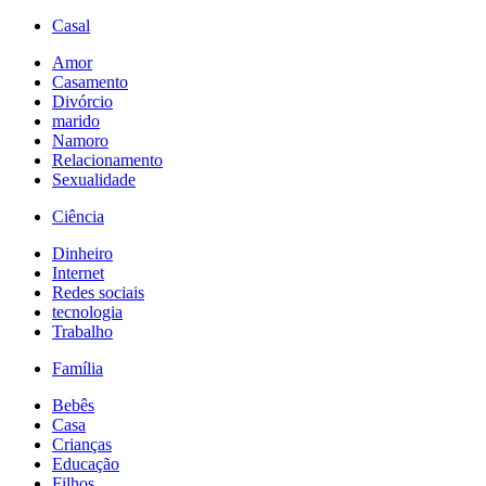
Casal
Amor
Casamento
Divórcio
marido
Namoro
Relacionamento
Sexualidade
Ciência
Dinheiro
Internet
Redes sociais
tecnologia
Trabalho
Família
Bebês
Casa
Crianças
Educação
Filhos