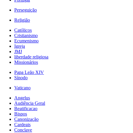
Perseguição
Religião
Católicos
Cristianismo
Ecumenismo
Igreja
JMJ
liberdade religiosa
Missionários
Papa Leão XIV
Sínodo
Vaticano
Angelus
Audiência Geral
Beatificacao
Bispos
Canonização
Cardeais
Conclave