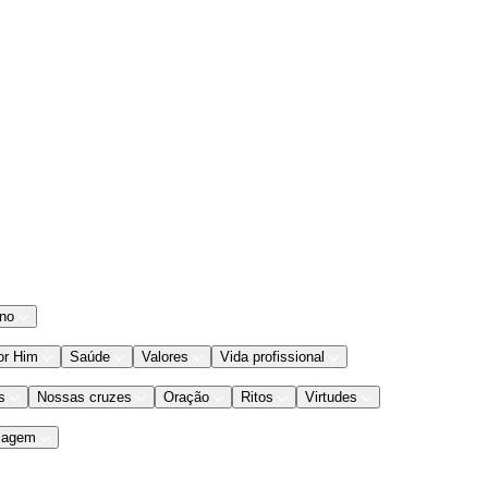
ano
or Him
Saúde
Valores
Vida profissional
s
Nossas cruzes
Oração
Ritos
Virtudes
iagem