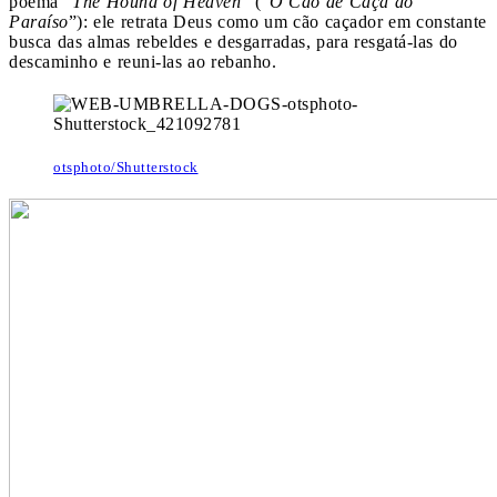
poema “
The Hound of Heaven
” (“
O Cão de Caça do
Paraíso
”): ele retrata Deus como um cão caçador em constante
busca das almas rebeldes e desgarradas, para resgatá-las do
descaminho e reuni-las ao rebanho.
otsphoto/Shutterstock