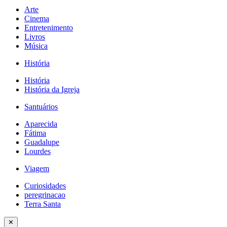
Arte
Cinema
Entretenimento
Livros
Música
História
História
História da Igreja
Santuários
Aparecida
Fátima
Guadalupe
Lourdes
Viagem
Curiosidades
peregrinacao
Terra Santa
✕