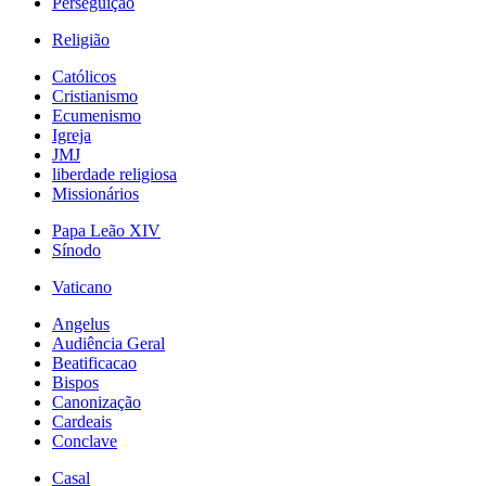
Perseguição
Religião
Católicos
Cristianismo
Ecumenismo
Igreja
JMJ
liberdade religiosa
Missionários
Papa Leão XIV
Sínodo
Vaticano
Angelus
Audiência Geral
Beatificacao
Bispos
Canonização
Cardeais
Conclave
Casal