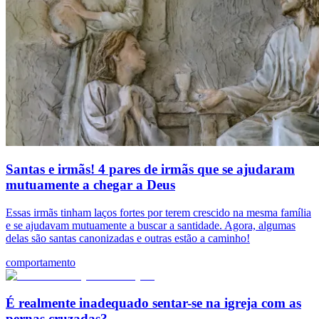
Santas e irmãs! 4 pares de irmãs que se ajudaram
mutuamente a chegar a Deus
Essas irmãs tinham laços fortes por terem crescido na mesma família
e se ajudavam mutuamente a buscar a santidade. Agora, algumas
delas são santas canonizadas e outras estão a caminho!
comportamento
É realmente inadequado sentar-se na igreja com as
pernas cruzadas?