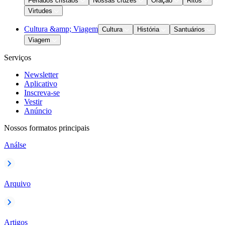
Feriados cristãos
Nossas cruzes
Oração
Ritos
Virtudes
Cultura &amp; Viagem
Cultura
História
Santuários
Viagem
Serviços
Newsletter
Aplicativo
Inscreva-se
Vestir
Anúncio
Nossos formatos principais
Análse
Arquivo
Artigos