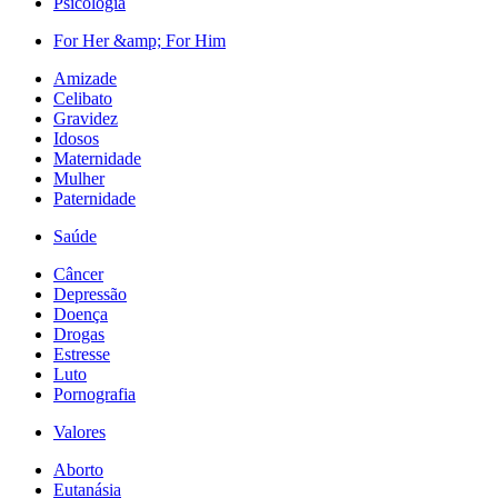
Psicologia
For Her &amp; For Him
Amizade
Celibato
Gravidez
Idosos
Maternidade
Mulher
Paternidade
Saúde
Câncer
Depressão
Doença
Drogas
Estresse
Luto
Pornografia
Valores
Aborto
Eutanásia