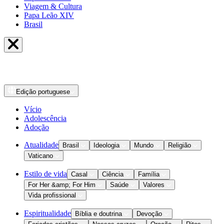
Viagem & Cultura
Papa Leão XIV
Brasil
Edição
portuguese
Vício
Adolescência
Adoção
Atualidade
Brasil
Ideologia
Mundo
Religião
Vaticano
Estilo de vida
Casal
Ciência
Família
For Her &amp; For Him
Saúde
Valores
Vida profissional
Espiritualidade
Bíblia e doutrina
Devoção