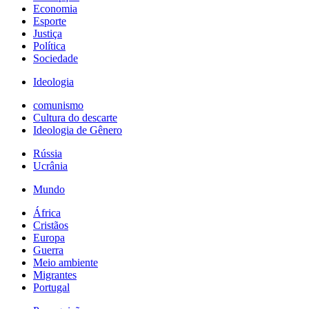
Economia
Esporte
Justiça
Política
Sociedade
Ideologia
comunismo
Cultura do descarte
Ideologia de Gênero
Rússia
Ucrânia
Mundo
África
Cristãos
Europa
Guerra
Meio ambiente
Migrantes
Portugal