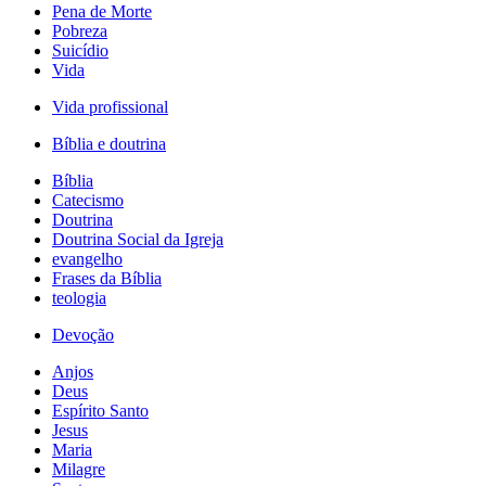
Pena de Morte
Pobreza
Suicídio
Vida
Vida profissional
Bíblia e doutrina
Bíblia
Catecismo
Doutrina
Doutrina Social da Igreja
evangelho
Frases da Bíblia
teologia
Devoção
Anjos
Deus
Espírito Santo
Jesus
Maria
Milagre