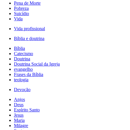
Pena de Morte
Pobreza
Suicídio
Vida
Vida profissional
Bíblia e doutrina
Bíblia
Catecismo
Doutrina
Doutrina Social da Igreja
evangelho
Frases da Bíblia
teologia
Devoção
Anjos
Deus
Espírito Santo
Jesus
Maria
Milagre