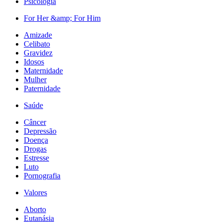
Psicologia
For Her &amp; For Him
Amizade
Celibato
Gravidez
Idosos
Maternidade
Mulher
Paternidade
Saúde
Câncer
Depressão
Doença
Drogas
Estresse
Luto
Pornografia
Valores
Aborto
Eutanásia