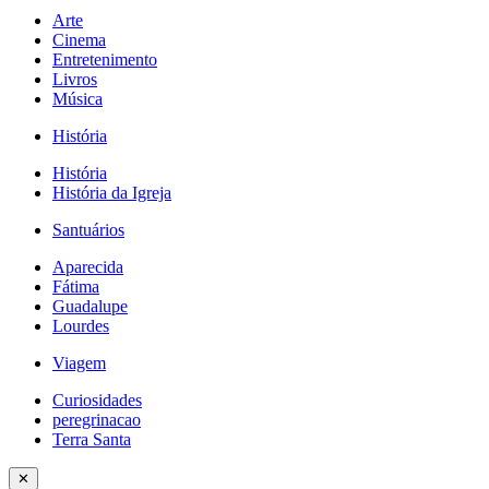
Arte
Cinema
Entretenimento
Livros
Música
História
História
História da Igreja
Santuários
Aparecida
Fátima
Guadalupe
Lourdes
Viagem
Curiosidades
peregrinacao
Terra Santa
✕