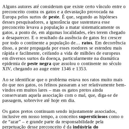
Alguns autores até consideram que existe certo vínculo entre o
preconceito contra os gatos e a devastação provocada na
Europa pelos surtos de
peste
. É que, segundo as hipóteses
desses pesquisadores, a ignorância que sustentava esse
preconceito levava a população a matar sistematicamente os
gatos, a ponto de, em algumas localidades, eles terem chegado
a desaparecer. E o resultado da ausência de gatos fez crescer
por todo o continente a população de…
ratos
. Em decorrência
disso, a peste propagada por esses roedores se estendeu mais
rápida e facilmente, ceifando a vida de milhões de europeus
em diversos surtos da doença, particularmente na dramática
epidemia de
peste negra
que assolou o continente no século
XIV, chegando ao auge entre 1346 e 1353.
Ao se identificar que o problema estava nos ratos muito mais
do que nos gatos, os felinos passaram a ser relativamente bem-
vindos em muitos lares – mas os gatos pretos ainda
conservaram aquela associação com o mal, que, diga-se de
passagem, sobrevive até hoje em dia.
Os gatos pretos continuam sendo injustamente associados,
inclusive em nosso tempo, a conceitos
supersticiosos
como o
de “azar” – e grande parte da responsabilidade pela
perpetuação desse preconceito é da
indústria do