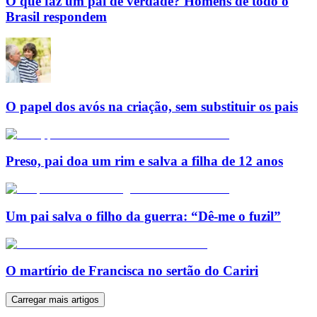
O que faz um pai de verdade? Homens de todo o
Brasil respondem
O papel dos avós na criação, sem substituir os pais
Preso, pai doa um rim e salva a filha de 12 anos
Um pai salva o filho da guerra: “Dê-me o fuzil”
O martírio de Francisca no sertão do Cariri
Carregar mais artigos