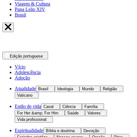
Viagem & Cultura
Papa Leão XIV
Brasil
Edição
portuguese
Vício
Adolescência
Adoção
Atualidade
Brasil
Ideologia
Mundo
Religião
Vaticano
Estilo de vida
Casal
Ciência
Família
For Her &amp; For Him
Saúde
Valores
Vida profissional
Espiritualidade
Bíblia e doutrina
Devoção