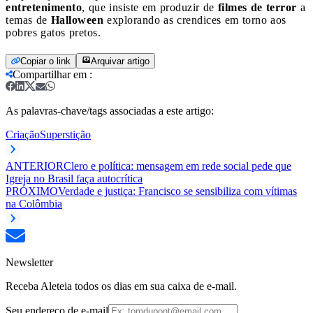
entretenimento
, que insiste em produzir de
filmes de terror
a
temas de
Halloween
explorando as crendices em torno aos
pobres gatos pretos.
Copiar o link
Arquivar artigo
Compartilhar em
:
As palavras-chave/tags associadas a este artigo:
Criação
Superstição
ANTERIOR
Clero e política: mensagem em rede social pede que
Igreja no Brasil faça autocrítica
PRÓXIMO
Verdade e justiça: Francisco se sensibiliza com vítimas
na Colômbia
Newsletter
Receba Aleteia todos os dias em sua caixa de e-mail.
Seu endereço de e-mail