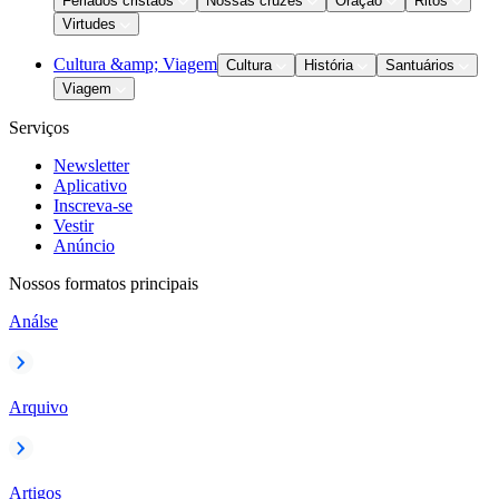
Feriados cristãos
Nossas cruzes
Oração
Ritos
Virtudes
Cultura &amp; Viagem
Cultura
História
Santuários
Viagem
Serviços
Newsletter
Aplicativo
Inscreva-se
Vestir
Anúncio
Nossos formatos principais
Análse
Arquivo
Artigos