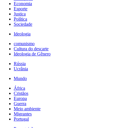
Economia
Esporte
Justiça
Política
Sociedade
Ideologia
comunismo
Cultura do descarte
Ideologia de Gênero
Rússia
Ucrânia
Mundo
África
Cristãos
Europa
Guerra
Meio ambiente
Migrantes
Portugal