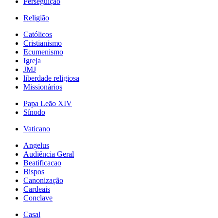
Perseguição
Religião
Católicos
Cristianismo
Ecumenismo
Igreja
JMJ
liberdade religiosa
Missionários
Papa Leão XIV
Sínodo
Vaticano
Angelus
Audiência Geral
Beatificacao
Bispos
Canonização
Cardeais
Conclave
Casal