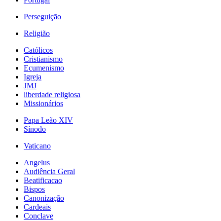
Perseguição
Religião
Católicos
Cristianismo
Ecumenismo
Igreja
JMJ
liberdade religiosa
Missionários
Papa Leão XIV
Sínodo
Vaticano
Angelus
Audiência Geral
Beatificacao
Bispos
Canonização
Cardeais
Conclave