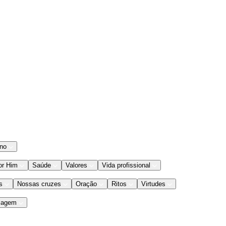
ano
or Him
Saúde
Valores
Vida profissional
s
Nossas cruzes
Oração
Ritos
Virtudes
iagem