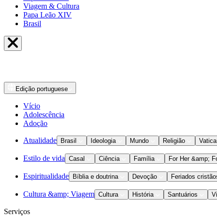
Viagem & Cultura
Papa Leão XIV
Brasil
Edição
portuguese
Vício
Adolescência
Adoção
Atualidade
Brasil
Ideologia
Mundo
Religião
Vatic
Estilo de vida
Casal
Ciência
Família
For Her &amp; F
Espiritualidade
Bíblia e doutrina
Devoção
Feriados cristão
Cultura &amp; Viagem
Cultura
História
Santuários
V
Serviços