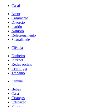
Casal
Amor
Casamento
Divórcio
marido
Namoro
Relacionamento
Sexualidade
Ciência
Dinheiro
Internet
Redes sociais
tecnologia
Trabalho
Família
Bebês
Casa
Crianças
Educação
Filhos