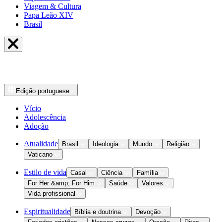
Viagem & Cultura
Papa Leão XIV
Brasil
Edição
portuguese
Vício
Adolescência
Adoção
Atualidade
Brasil
Ideologia
Mundo
Religião
Vaticano
Estilo de vida
Casal
Ciência
Família
For Her &amp; For Him
Saúde
Valores
Vida profissional
Espiritualidade
Bíblia e doutrina
Devoção