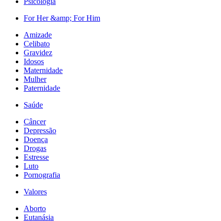
Psicologia
For Her &amp; For Him
Amizade
Celibato
Gravidez
Idosos
Maternidade
Mulher
Paternidade
Saúde
Câncer
Depressão
Doença
Drogas
Estresse
Luto
Pornografia
Valores
Aborto
Eutanásia