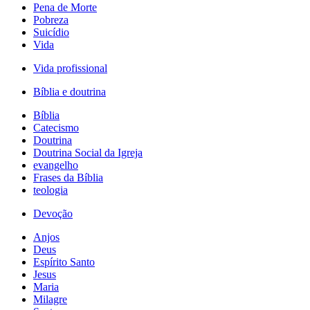
Pena de Morte
Pobreza
Suicídio
Vida
Vida profissional
Bíblia e doutrina
Bíblia
Catecismo
Doutrina
Doutrina Social da Igreja
evangelho
Frases da Bíblia
teologia
Devoção
Anjos
Deus
Espírito Santo
Jesus
Maria
Milagre