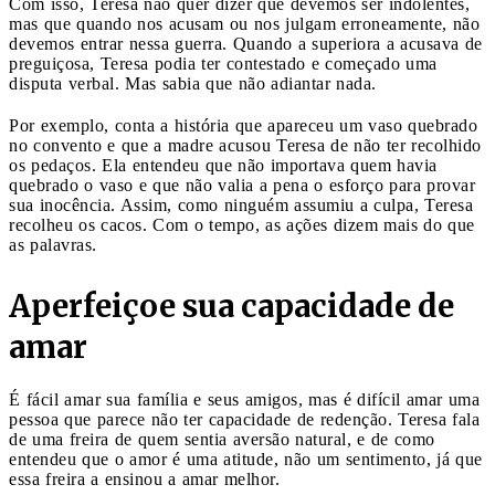
Com isso, Teresa não quer dizer que devemos ser indolentes,
mas que quando nos acusam ou nos julgam erroneamente, não
devemos entrar nessa guerra. Quando a superiora a acusava de
preguiçosa, Teresa podia ter contestado e começado uma
disputa verbal. Mas sabia que não adiantar nada.
Por exemplo, conta a história que apareceu um vaso quebrado
no convento e que a madre acusou Teresa de não ter recolhido
os pedaços. Ela entendeu que não importava quem havia
quebrado o vaso e que não valia a pena o esforço para provar
sua inocência. Assim, como ninguém assumiu a culpa, Teresa
recolheu os cacos. Com o tempo, as ações dizem mais do que
as palavras.
Aperfeiçoe sua capacidade de
amar
É fácil amar sua família e seus amigos, mas é difícil amar uma
pessoa que parece não ter capacidade de redenção. Teresa fala
de uma freira de quem sentia aversão natural, e de como
entendeu que o amor é uma atitude, não um sentimento, já que
essa freira a ensinou a amar melhor.