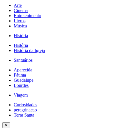
Arte
Cinema
Entretenimento
Livros
Música
História
História
História da Igreja
Santuários
Aparecida
Fátima
Guadalupe
Lourdes
Viagem
Curiosidades
peregrinacao
Terra Santa
✕