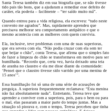
Santa Teresa também diz em sua biografia que, se não tivesse
tido pais tão bons, que a ajudaram a remediar esse defeito de
caráter, ela poderia – facilmente – “ter saído muito má”.
Quando entrou para a vida religiosa, ela escreveu: “tudo neste
convento me agradou”. Mas, rapidamente aprendeu que
precisava melhorar seu comportamento antipático e que o
mesmo acontecia com as mulheres com quem convivia.
Ela, inclusive, teve problemas com uma de suas superioras,
que era severa com ela. “Não podia cruzar com ela sem ter
que beijar o chão”, conta Teresa, que afirma que o simples fato
de fazer a limpeza do chão se transformava em motivo para ser
humilhada. “Recordo que, certa vez, havia deixado uma teia
de aranha no claustro e ela me disse diante da comunidade:
‘Pensei que o claustro tivesse sido varrido por uma menina de
15 anos’”.
Essa humilhação foi só uma de uma série de acusações de
preguiça. A superiora frequentemente reclamava: “Esta menina
não faz absolutamente nada”. Entretanto, Teresa teve que
aprender a conviver com a superiora, pois, para o bem ou para
o mal, elas passaram a maior parte do tempo juntas. Mas a
situação só piorava e, com o tempo, Teresa percebeu que tinha