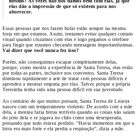
mesmo? Às vezes não nos damos bem com elas, já que
elas dão a impressão de que só existem para nos
aborrecer.
Essas pessoas que nos fazem bufar estão sempre na mesma
festa em que estamos. Assim, tentamos evitar qualquer contato
visual quando cruzamos com elas e logo pegamos o telefone
para fingir que estamos checando mensagens importantíssimas.
Vai dizer que você nunca fez isso?
Porém, não conseguimos escapar completamente delas,
porque, como mostra a experiência de Santa Teresa, elas estão
por todas as partes, inclusive nos conventos. Santa Teresa
dominou rapidamente a arte de tratar com pessoas difíceis e
aprendeu a mostrar empatia por elas. Talvez porque a própria
Teresinha tenha sido uma pessoa difícil em sua juventude.
Ao contrário do que muitos pensam, Santa Teresa de Lisieux
nasceu com um temperamento violento. De acordo com a mãe
dela, a menina fazia birras terríveis quando as coisas não saíam
do jeito dela e se jogava no chão como uma desesperada,
pensando que tudo estava perdido. “Havia momentos em que a
birra era mais forte e ela perdia a respiração”, dizia a mãe.