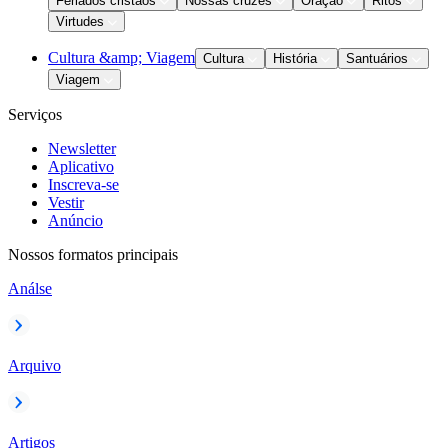
Feriados cristãos
Nossas cruzes
Oração
Ritos
Virtudes
Cultura &amp; Viagem
Cultura
História
Santuários
Viagem
Serviços
Newsletter
Aplicativo
Inscreva-se
Vestir
Anúncio
Nossos formatos principais
Análse
Arquivo
Artigos