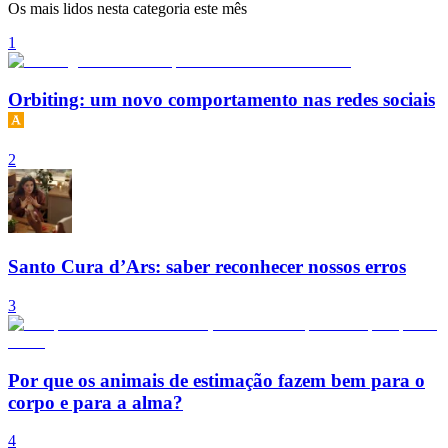
Os mais lidos nesta categoria este mês
1
Orbiting: um novo comportamento nas redes sociais
2
Santo Cura d’Ars: saber reconhecer nossos erros
3
Por que os animais de estimação fazem bem para o
corpo e para a alma?
4