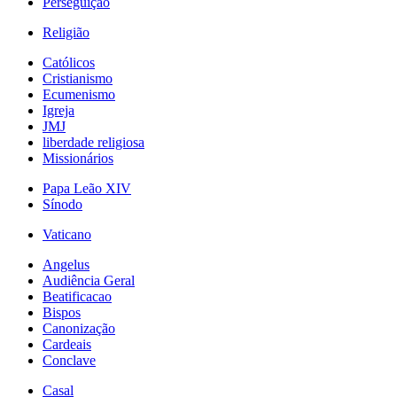
Perseguição
Religião
Católicos
Cristianismo
Ecumenismo
Igreja
JMJ
liberdade religiosa
Missionários
Papa Leão XIV
Sínodo
Vaticano
Angelus
Audiência Geral
Beatificacao
Bispos
Canonização
Cardeais
Conclave
Casal