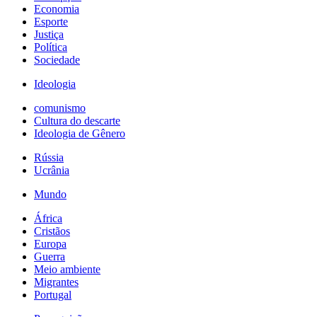
Economia
Esporte
Justiça
Política
Sociedade
Ideologia
comunismo
Cultura do descarte
Ideologia de Gênero
Rússia
Ucrânia
Mundo
África
Cristãos
Europa
Guerra
Meio ambiente
Migrantes
Portugal