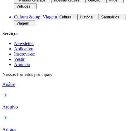
Feriados cristãos
Nossas cruzes
Oração
Ritos
Virtudes
Cultura &amp; Viagem
Cultura
História
Santuários
Viagem
Serviços
Newsletter
Aplicativo
Inscreva-se
Vestir
Anúncio
Nossos formatos principais
Análse
Arquivo
Artigos