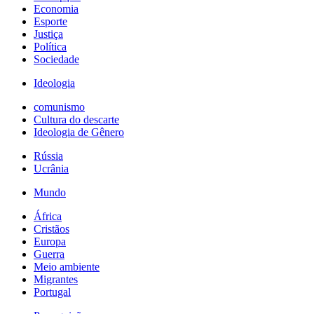
Economia
Esporte
Justiça
Política
Sociedade
Ideologia
comunismo
Cultura do descarte
Ideologia de Gênero
Rússia
Ucrânia
Mundo
África
Cristãos
Europa
Guerra
Meio ambiente
Migrantes
Portugal