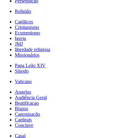
Perseguição
Religião
Católicos
Cristianismo
Ecumenismo
Igreja
JMJ
liberdade religiosa
Missionários
Papa Leão XIV
Sínodo
Vaticano
Angelus
Audiência Geral
Beatificacao
Bispos
Canonização
Cardeais
Conclave
Casal