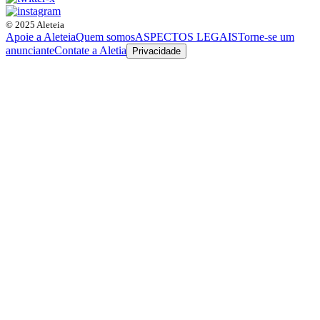
© 2025 Aleteia
Apoie a Aleteia
Quem somos
ASPECTOS LEGAIS
Torne-se um
anunciante
Contate a Aletia
Privacidade