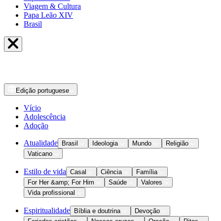
Viagem & Cultura
Papa Leão XIV
Brasil
Edição
portuguese
Vício
Adolescência
Adoção
Atualidade
Brasil
Ideologia
Mundo
Religião
Vaticano
Estilo de vida
Casal
Ciência
Família
For Her &amp; For Him
Saúde
Valores
Vida profissional
Espiritualidade
Bíblia e doutrina
Devoção