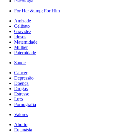
Psicologia
For Her &amp; For Him
Amizade
Celibato
Gravidez
Idosos
Maternidade
Mulher
Paternidade
Saúde
Câncer
Depressão
Doença
Drogas
Estresse
Luto
Pornografia
Valores
Aborto
Eutanásia