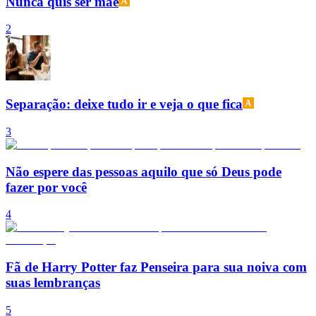
Nunca quis ser mãe
2
Separação: deixe tudo ir e veja o que fica
3
Não espere das pessoas aquilo que só Deus pode
fazer por você
4
Fã de Harry Potter faz Penseira para sua noiva com
suas lembranças
5