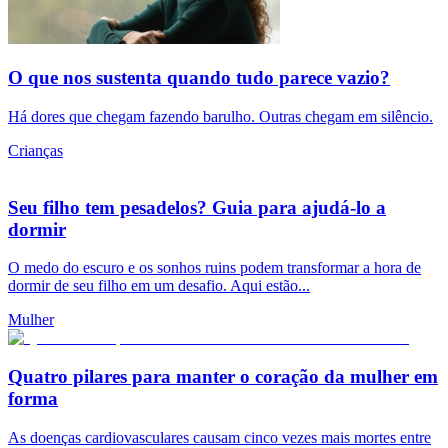
O que nos sustenta quando tudo parece vazio?
Há dores que chegam fazendo barulho. Outras chegam em silêncio.
Crianças
Seu filho tem pesadelos? Guia para ajudá-lo a
dormir
O medo do escuro e os sonhos ruins podem transformar a hora de
dormir de seu filho em um desafio. Aqui estão...
Mulher
Quatro pilares para manter o coração da mulher em
forma
As doenças cardiovasculares causam cinco vezes mais mortes entre