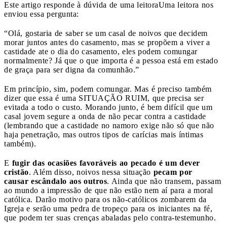
Este artigo responde à dúvida de uma leitora
Uma leitora nos
enviou essa pergunta:
“Olá, gostaria de saber se um casal de noivos que decidem
morar juntos antes do casamento, mas se propõem a viver a
castidade ate o dia do casamento, eles podem comungar
normalmente? Já que o que importa é a pessoa está em estado
de graça para ser digna da comunhão.”
Em princípio, sim, podem comungar. Mas é preciso também
dizer que essa é uma SITUAÇÃO RUIM, que precisa ser
evitada a todo o custo. Morando junto, é bem difícil que um
casal jovem segure a onda de não pecar contra a castidade
(lembrando que a castidade no namoro exige não só que não
haja penetração, mas outros tipos de carícias mais íntimas
também).
E
fugir das ocasiões favoráveis ao pecado é um dever
cristão
. Além disso, noivos nessa situação
pecam por
causar escândalo aos outros
. Ainda que não transem, passam
ao mundo a impressão de que não estão nem aí para a moral
católica. Darão motivo para os não-católicos zombarem da
Igreja e serão uma pedra de tropeço para os iniciantes na fé,
que podem ter suas crenças abaladas pelo contra-testemunho.