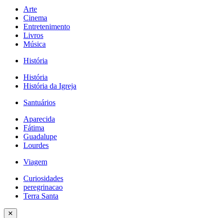
Arte
Cinema
Entretenimento
Livros
Música
História
História
História da Igreja
Santuários
Aparecida
Fátima
Guadalupe
Lourdes
Viagem
Curiosidades
peregrinacao
Terra Santa
✕