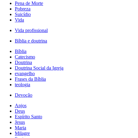
Pena de Morte
Pobreza
Suicídio
Vida
Vida profissional
Bíblia e doutrina
Bíblia
Catecismo
Doutrina
Doutrina Social da Igreja
evangelho
Frases da Bíblia
teologia
Devoção
Anjos
Deus
Espírito Santo
Jesus
Maria
Milagre