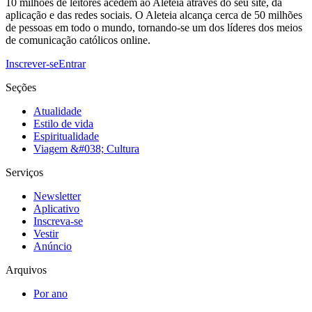
10 milhões de leitores acedem ao Aleteia através do seu site, da
aplicação e das redes sociais. O Aleteia alcança cerca de 50 milhões
de pessoas em todo o mundo, tornando-se um dos líderes dos meios
de comunicação católicos online.
Inscrever-se
Entrar
Seções
Atualidade
Estilo de vida
Espiritualidade
Viagem &#038; Cultura
Serviços
Newsletter
Aplicativo
Inscreva-se
Vestir
Anúncio
Arquivos
Por ano