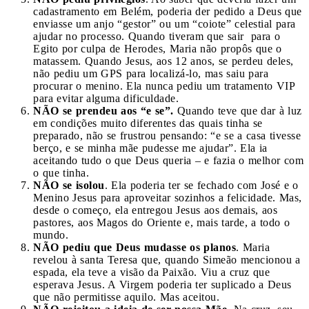
cadastramento em Belém, poderia der pedido a Deus que
enviasse um anjo “gestor” ou um “coiote” celestial para
ajudar no processo. Quando tiveram que sair para o
Egito por culpa de Herodes, Maria não propôs que o
matassem. Quando Jesus, aos 12 anos, se perdeu deles,
não pediu um GPS para localizá-lo, mas saiu para
procurar o menino. Ela nunca pediu um tratamento VIP
para evitar alguma dificuldade.
NÃO se prendeu aos “e se”.
Quando teve que dar à luz
em condições muito diferentes das quais tinha se
preparado, não se frustrou pensando: “e se a casa tivesse
berço, e se minha mãe pudesse me ajudar”. Ela ia
aceitando tudo o que Deus queria – e fazia o melhor com
o que tinha.
NÃO se isolou
. Ela poderia ter se fechado com José e o
Menino Jesus para aproveitar sozinhos a felicidade. Mas,
desde o começo, ela entregou Jesus aos demais, aos
pastores, aos Magos do Oriente e, mais tarde, a todo o
mundo.
NÃO pediu que Deus mudasse os planos
. Maria
revelou à santa Teresa que, quando Simeão mencionou a
espada, ela teve a visão da Paixão. Viu a cruz que
esperava Jesus. A Virgem poderia ter suplicado a Deus
que não permitisse aquilo. Mas aceitou.