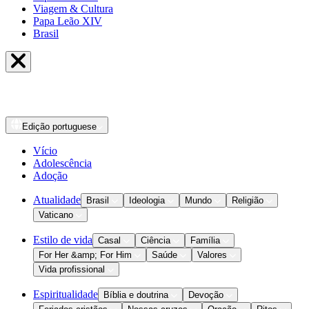
Viagem & Cultura
Papa Leão XIV
Brasil
Edição
portuguese
Vício
Adolescência
Adoção
Atualidade
Brasil
Ideologia
Mundo
Religião
Vaticano
Estilo de vida
Casal
Ciência
Família
For Her &amp; For Him
Saúde
Valores
Vida profissional
Espiritualidade
Bíblia e doutrina
Devoção