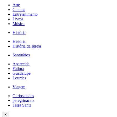
Arte
Cinema
Entretenimento
Livros
Música
História
História
História da Igreja
Santuários
Aparecida
Fátima
Guadalupe
Lourdes
Viagem
Curiosidades
peregrinacao
Terra Santa
✕