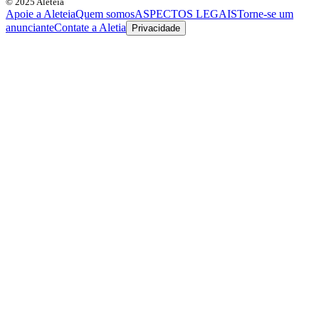
© 2025 Aleteia
Apoie a Aleteia
Quem somos
ASPECTOS LEGAIS
Torne-se um
anunciante
Contate a Aletia
Privacidade