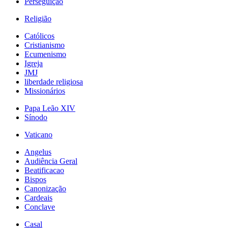
Perseguição
Religião
Católicos
Cristianismo
Ecumenismo
Igreja
JMJ
liberdade religiosa
Missionários
Papa Leão XIV
Sínodo
Vaticano
Angelus
Audiência Geral
Beatificacao
Bispos
Canonização
Cardeais
Conclave
Casal