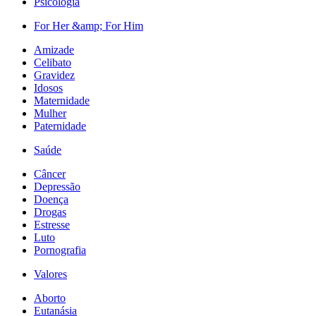
Psicologia
For Her &amp; For Him
Amizade
Celibato
Gravidez
Idosos
Maternidade
Mulher
Paternidade
Saúde
Câncer
Depressão
Doença
Drogas
Estresse
Luto
Pornografia
Valores
Aborto
Eutanásia