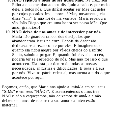
NÃO rejeitou a ideia de ser nossa Mãe.
Na cruz, seu
Filho a encomendou ao seu discípulo amado e, por meio
dele, a todos nós. Que difícil aceitar ser Mãe daqueles
por cujos pecados Jesus morreu! Mas, novamente, ela
disse “sim”. E não foi de má vontade. Maria revelou a
são João Diego que era uma honra ser nossa Mãe. Que
amor grandioso!
NÃO deixa de nos amar e de interceder por nós.
Maria não guardou rancor dos discípulos que
abandonaram Jesus na cruz. Depois da Ascensão,
dedicava-se a rezar com e por eles. E imaginemos o
quanto ela ficou alegre por vê-los cheios do Espírito
Santo, saindo a pregar. E, quando foi elevada ao céu,
poderia ter se esquecido de nós. Mas não foi isso o que
aconteceu. Ela está por dentro de todas as nossas
necessidades, angústias e dificuldades. E roga a Deus
por nós. Vive na pátria celestial, mas atenta a tudo o que
acontece por aqui.
Peçamos, então, que Maria nos ajude a imitá-la em seu seus
“SIMs” e em seus “NÃOs”. E acrescentemos outros três
NÃOs: não a esqueçamos, não deixemos de amá-la e não
deixemos nunca de recorrer à sua amorosa intercessão
maternal.