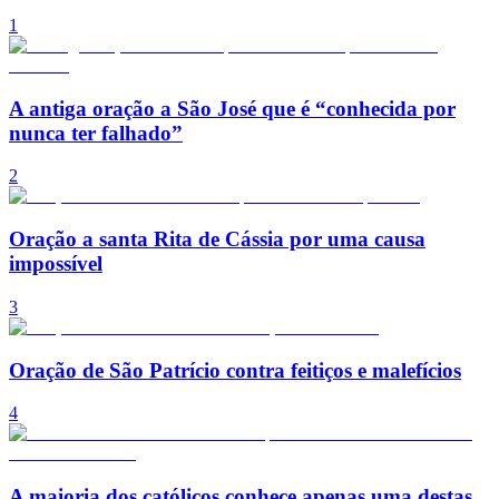
1
A antiga oração a São José que é “conhecida por
nunca ter falhado”
2
Oração a santa Rita de Cássia por uma causa
impossível
3
Oração de São Patrício contra feitiços e malefícios
4
A maioria dos católicos conhece apenas uma destas