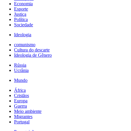
Economia
Esporte
Justiça
Política
Sociedade
Ideologia
comunismo
Cultura do descarte
Ideologia de Gênero
Rússia
Ucrânia
Mundo
África
Cristãos
Europa
Guerra
Meio ambiente
Migrantes
Portugal