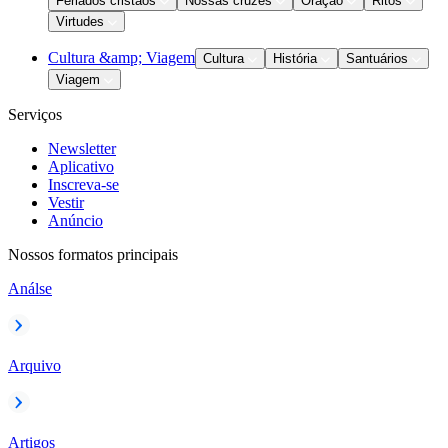
Feriados cristãos
Nossas cruzes
Oração
Ritos
Virtudes
Cultura &amp; Viagem
Cultura
História
Santuários
Viagem
Serviços
Newsletter
Aplicativo
Inscreva-se
Vestir
Anúncio
Nossos formatos principais
Análse
Arquivo
Artigos