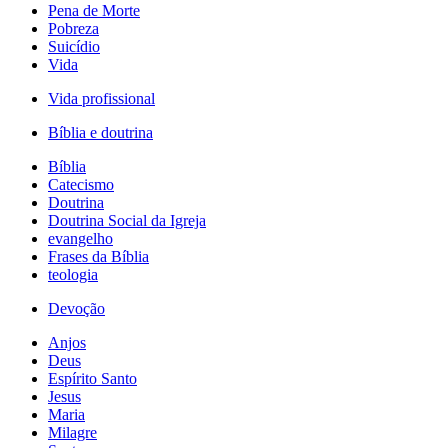
Pena de Morte
Pobreza
Suicídio
Vida
Vida profissional
Bíblia e doutrina
Bíblia
Catecismo
Doutrina
Doutrina Social da Igreja
evangelho
Frases da Bíblia
teologia
Devoção
Anjos
Deus
Espírito Santo
Jesus
Maria
Milagre