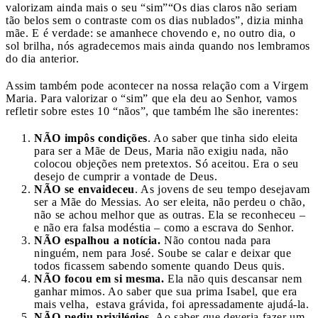
valorizam ainda mais o seu “sim”
“Os dias claros não seriam
tão belos sem o contraste com os dias nublados”, dizia minha
mãe. E é verdade: se amanhece chovendo e, no outro dia, o
sol brilha, nós agradecemos mais ainda quando nos lembramos
do dia anterior.
Assim também pode acontecer na nossa relação com a Virgem
Maria. Para valorizar o “sim” que ela deu ao Senhor, vamos
refletir sobre estes 10 “nãos”, que também lhe são inerentes:
NÃO impôs condições
. Ao saber que tinha sido eleita
para ser a Mãe de Deus, Maria não exigiu nada, não
colocou objeções nem pretextos. Só aceitou. Era o seu
desejo de cumprir a vontade de Deus.
NÃO se envaideceu
. As jovens de seu tempo desejavam
ser a Mãe do Messias. Ao ser eleita, não perdeu o chão,
não se achou melhor que as outras. Ela se reconheceu –
e não era falsa modéstia – como a escrava do Senhor.
NÃO espalhou a notícia.
Não contou nada para
ninguém, nem para José. Soube se calar e deixar que
todos ficassem sabendo somente quando Deus quis.
NÃO focou em si mesma.
Ela não quis descansar nem
ganhar mimos. Ao saber que sua prima Isabel, que era
mais velha, estava grávida, foi apressadamente ajudá-la.
NÃO pediu privilégios
. Ao saber que deveria fazer um