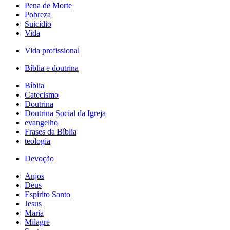
Pena de Morte
Pobreza
Suicídio
Vida
Vida profissional
Bíblia e doutrina
Bíblia
Catecismo
Doutrina
Doutrina Social da Igreja
evangelho
Frases da Bíblia
teologia
Devoção
Anjos
Deus
Espírito Santo
Jesus
Maria
Milagre