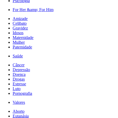
Psicologia
For Her &amp; For Him
Amizade
Celibato
Gravidez
Idosos
Maternidade
Mulher
Paternidade
Saúde
Câncer
Depressão
Doença
Drogas
Estresse
Luto
Pornografia
Valores
Aborto
Eutanásia