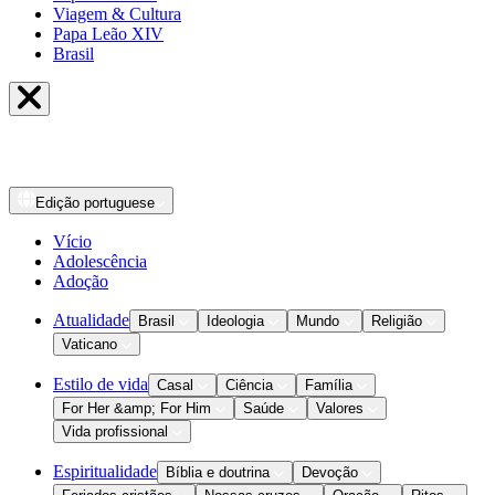
Viagem & Cultura
Papa Leão XIV
Brasil
Edição
portuguese
Vício
Adolescência
Adoção
Atualidade
Brasil
Ideologia
Mundo
Religião
Vaticano
Estilo de vida
Casal
Ciência
Família
For Her &amp; For Him
Saúde
Valores
Vida profissional
Espiritualidade
Bíblia e doutrina
Devoção