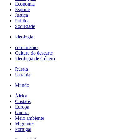
Economia
Esporte
Justiça
Política
Sociedade
Ideologia
comunismo
Cultura do descarte
Ideologia de Gênero
Rússia
Ucrânia
Mundo
África
Cristãos
Europa
Guerra
Meio ambiente
Migrantes
Portugal