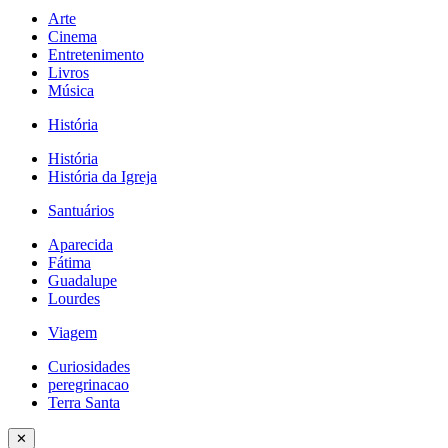
Arte
Cinema
Entretenimento
Livros
Música
História
História
História da Igreja
Santuários
Aparecida
Fátima
Guadalupe
Lourdes
Viagem
Curiosidades
peregrinacao
Terra Santa
✕