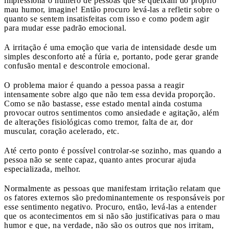
impressiona o número de pessoas que se queixam do próprio
mau humor, imagine! Então procuro levá-las a refletir sobre o
quanto se sentem insatisfeitas com isso e como podem agir
para mudar esse padrão emocional.
A irritação é uma emoção que varia de intensidade desde um
simples desconforto até a fúria e, portanto, pode gerar grande
confusão mental e descontrole emocional.
O problema maior é quando a pessoa passa a reagir
intensamente sobre algo que não tem essa devida proporção.
Como se não bastasse, esse estado mental ainda costuma
provocar outros sentimentos como ansiedade e agitação, além
de alterações fisiológicas como tremor, falta de ar, dor
muscular, coração acelerado, etc.
Até certo ponto é possível controlar-se sozinho, mas quando a
pessoa não se sente capaz, quanto antes procurar ajuda
especializada, melhor.
Normalmente as pessoas que manifestam irritação relatam que
os fatores externos são predominantemente os responsáveis por
esse sentimento negativo. Procuro, então, levá-las a entender
que os acontecimentos em si não são justificativas para o mau
humor e que, na verdade, não são os outros que nos irritam,