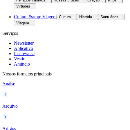
Feriados cristãos
Nossas cruzes
Oração
Ritos
Virtudes
Cultura &amp; Viagem
Cultura
História
Santuários
Viagem
Serviços
Newsletter
Aplicativo
Inscreva-se
Vestir
Anúncio
Nossos formatos principais
Análse
Arquivo
Artigos