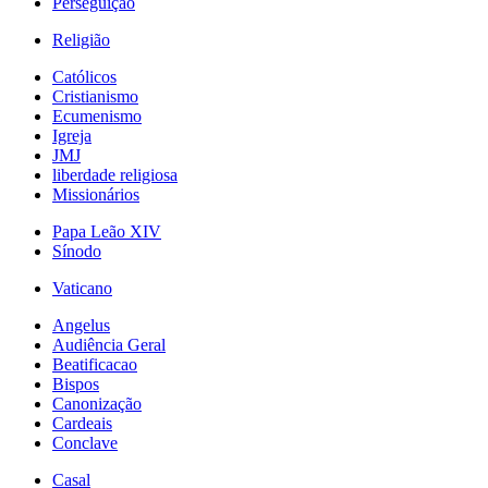
Perseguição
Religião
Católicos
Cristianismo
Ecumenismo
Igreja
JMJ
liberdade religiosa
Missionários
Papa Leão XIV
Sínodo
Vaticano
Angelus
Audiência Geral
Beatificacao
Bispos
Canonização
Cardeais
Conclave
Casal