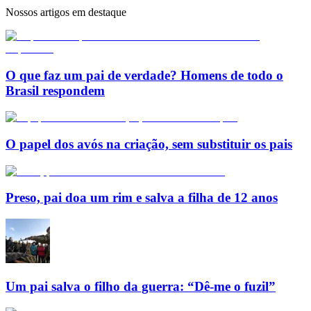
Nossos artigos em destaque
O que faz um pai de verdade? Homens de todo o
Brasil respondem
O papel dos avós na criação, sem substituir os pais
Preso, pai doa um rim e salva a filha de 12 anos
Um pai salva o filho da guerra: “Dê-me o fuzil”