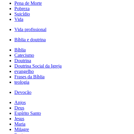
Pena de Morte
Pobreza
Suicídio
Vida
Vida profissional
Bíblia e doutrina
Bíblia
Catecismo
Doutrina
Doutrina Social da Igreja
evangelho
Frases da Bíblia
teologia
Devoção
Anjos
Deus
Espírito Santo
Jesus
Maria
Milagre