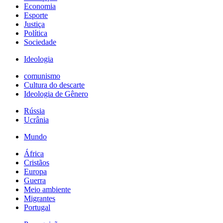
Economia
Esporte
Justiça
Política
Sociedade
Ideologia
comunismo
Cultura do descarte
Ideologia de Gênero
Rússia
Ucrânia
Mundo
África
Cristãos
Europa
Guerra
Meio ambiente
Migrantes
Portugal