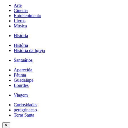
Arte
Cinema
Entretenimento
Livros
Música
História
História
História da Igreja
Santuários
Aparecida
Fátima
Guadalupe
Lourdes
Viagem
Curiosidades
peregrinacao
Terra Santa
✕