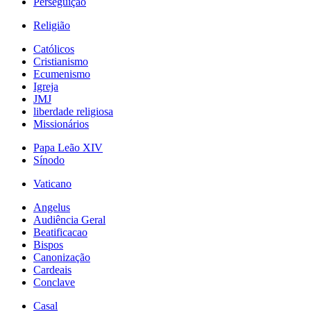
Perseguição
Religião
Católicos
Cristianismo
Ecumenismo
Igreja
JMJ
liberdade religiosa
Missionários
Papa Leão XIV
Sínodo
Vaticano
Angelus
Audiência Geral
Beatificacao
Bispos
Canonização
Cardeais
Conclave
Casal