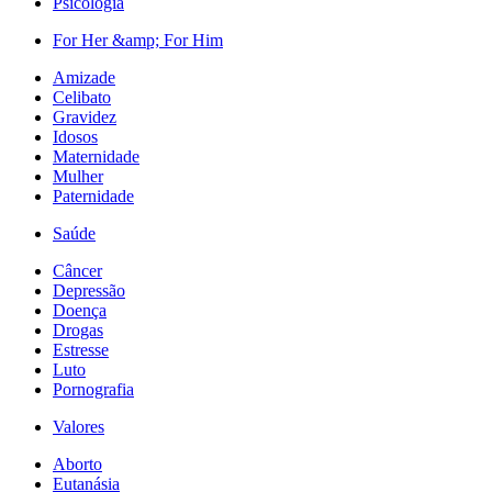
Psicologia
For Her &amp; For Him
Amizade
Celibato
Gravidez
Idosos
Maternidade
Mulher
Paternidade
Saúde
Câncer
Depressão
Doença
Drogas
Estresse
Luto
Pornografia
Valores
Aborto
Eutanásia