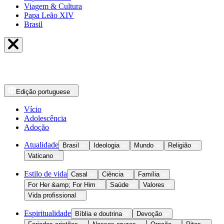
Viagem & Cultura
Papa Leão XIV
Brasil
Edição
portuguese
Vício
Adolescência
Adoção
Atualidade
Brasil
Ideologia
Mundo
Religião
Vaticano
Estilo de vida
Casal
Ciência
Família
For Her &amp; For Him
Saúde
Valores
Vida profissional
Espiritualidade
Bíblia e doutrina
Devoção