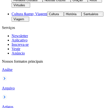
Feriados cristãos
Nossas cruzes
Oração
Ritos
Virtudes
Cultura &amp; Viagem
Cultura
História
Santuários
Viagem
Serviços
Newsletter
Aplicativo
Inscreva-se
Vestir
Anúncio
Nossos formatos principais
Análse
Arquivo
Artigos