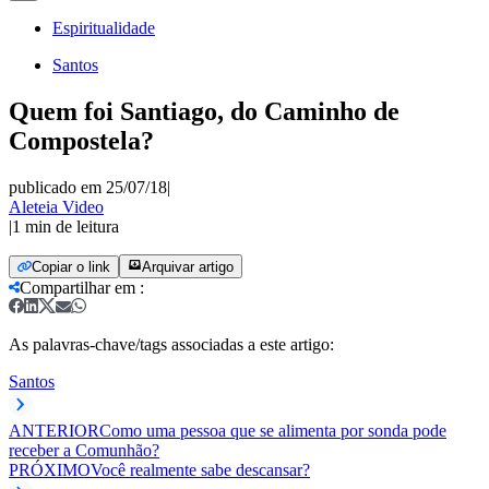
Espiritualidade
Santos
Quem foi Santiago, do Caminho de
Compostela?
publicado em 25/07/18
|
Aleteia Video
|
1
min de leitura
Copiar o link
Arquivar artigo
Compartilhar em
:
As palavras-chave/tags associadas a este artigo:
Santos
ANTERIOR
Como uma pessoa que se alimenta por sonda pode
receber a Comunhão?
PRÓXIMO
Você realmente sabe descansar?