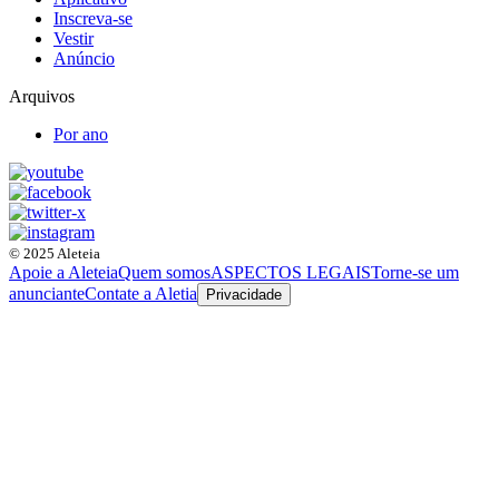
Inscreva-se
Vestir
Anúncio
Arquivos
Por ano
© 2025 Aleteia
Apoie a Aleteia
Quem somos
ASPECTOS LEGAIS
Torne-se um
anunciante
Contate a Aletia
Privacidade