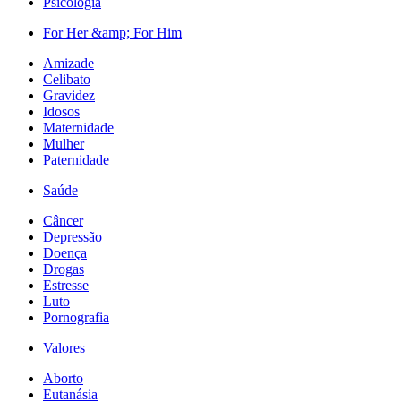
Psicologia
For Her &amp; For Him
Amizade
Celibato
Gravidez
Idosos
Maternidade
Mulher
Paternidade
Saúde
Câncer
Depressão
Doença
Drogas
Estresse
Luto
Pornografia
Valores
Aborto
Eutanásia