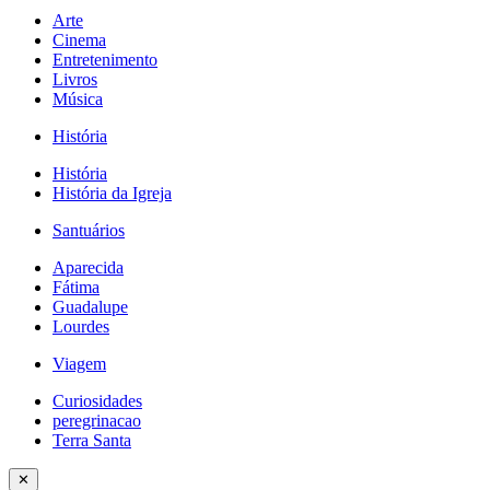
Arte
Cinema
Entretenimento
Livros
Música
História
História
História da Igreja
Santuários
Aparecida
Fátima
Guadalupe
Lourdes
Viagem
Curiosidades
peregrinacao
Terra Santa
✕