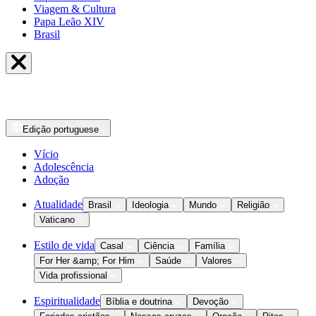
Viagem & Cultura
Papa Leão XIV
Brasil
Edição
portuguese
Vício
Adolescência
Adoção
Atualidade
Brasil
Ideologia
Mundo
Religião
Vaticano
Estilo de vida
Casal
Ciência
Família
For Her &amp; For Him
Saúde
Valores
Vida profissional
Espiritualidade
Bíblia e doutrina
Devoção