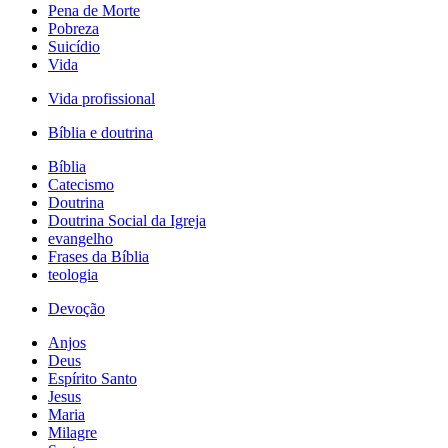
Pena de Morte
Pobreza
Suicídio
Vida
Vida profissional
Bíblia e doutrina
Bíblia
Catecismo
Doutrina
Doutrina Social da Igreja
evangelho
Frases da Bíblia
teologia
Devoção
Anjos
Deus
Espírito Santo
Jesus
Maria
Milagre