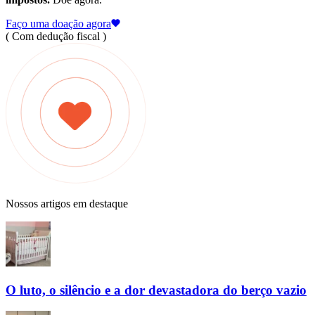
Faço uma doação agora
( Com dedução fiscal )
Nossos artigos em destaque
O luto, o silêncio e a dor devastadora do berço vazio