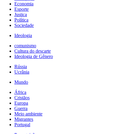
Economia
Esporte
Justiça
Política
Sociedade
Ideologia
comunismo
Cultura do descarte
Ideologia de Gênero
Rússia
Ucrânia
Mundo
África
Cristãos
Europa
Guerra
Meio ambiente
Migrantes
Portugal