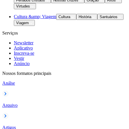
Feriados cristãos
Nossas cruzes
Oração
Ritos
Virtudes
Cultura &amp; Viagem
Cultura
História
Santuários
Viagem
Serviços
Newsletter
Aplicativo
Inscreva-se
Vestir
Anúncio
Nossos formatos principais
Análse
Arquivo
Artigos