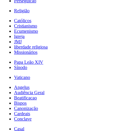
Perseguição
Religião
Católicos
Cristianismo
Ecumenismo
Igreja
JMJ
liberdade religiosa
Missionários
Papa Leão XIV
Sínodo
Vaticano
Angelus
Audiência Geral
Beatificacao
Bispos
Canonização
Cardeais
Conclave
Casal