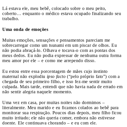
Lá estava ele, meu bebê, colocado sobre o meu peito,
coberto… enquanto o médico estava ocupado finalizando seu
trabalho.
Uma onda de emoções
Muitas emoções, sensações e pensamentos pareciam me
sobrecarregar como um tsunami em um piscar de olhos. Eu
não podia abraçá-lo. Olhava e tocava-o com as pontas dos
meus dedos. Eu não podia expressar de nenhuma outra forma
meu amor por ele – e como me arrependo disso.
Eu estou entre essa porcentagem de mães cujo instinto
maternal não explodiu
ipso facto
(“pelo próprio fato”) com a
chegada de seu primeiro filho, e isso fez-me sentir muito
culpada. Mais tarde, entendi que não havia nada de errado em
não sentir alegria naquele momento.
Uma vez em casa, por muitas noites não dormimos –
literalmente. Meu marido e eu ficamos colados ao bebê para
monitorar sua respiração. Poucos dias depois, meu filho ficou
muito irritado; ele não queria comer, embora não estivesse
doente. Ele continuava chorando – e eu com ele.