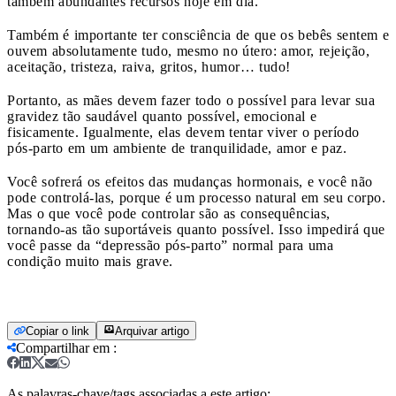
também abundantes recursos hoje em dia.
Também é importante ter consciência de que os bebês sentem e
ouvem absolutamente tudo, mesmo no útero: amor, rejeição,
aceitação, tristeza, raiva, gritos, humor… tudo!
Portanto, as mães devem fazer todo o possível para levar sua
gravidez tão saudável quanto possível, emocional e
fisicamente. Igualmente, elas devem tentar viver o período
pós-parto em um ambiente de tranquilidade, amor e paz.
Você sofrerá os efeitos das mudanças hormonais, e você não
pode controlá-las, porque é um processo natural em seu corpo.
Mas o que você pode controlar são as consequências,
tornando-as tão suportáveis ​​quanto possível. Isso impedirá que
você passe da “depressão pós-parto” normal para uma
condição muito mais grave.
Copiar o link
Arquivar artigo
Compartilhar em
:
As palavras-chave/tags associadas a este artigo: