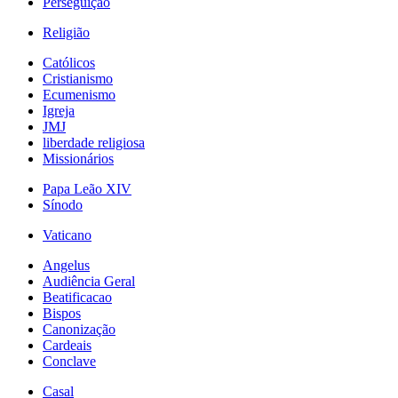
Perseguição
Religião
Católicos
Cristianismo
Ecumenismo
Igreja
JMJ
liberdade religiosa
Missionários
Papa Leão XIV
Sínodo
Vaticano
Angelus
Audiência Geral
Beatificacao
Bispos
Canonização
Cardeais
Conclave
Casal