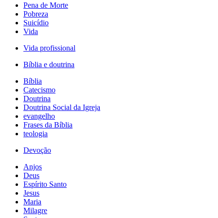
Pena de Morte
Pobreza
Suicídio
Vida
Vida profissional
Bíblia e doutrina
Bíblia
Catecismo
Doutrina
Doutrina Social da Igreja
evangelho
Frases da Bíblia
teologia
Devoção
Anjos
Deus
Espírito Santo
Jesus
Maria
Milagre