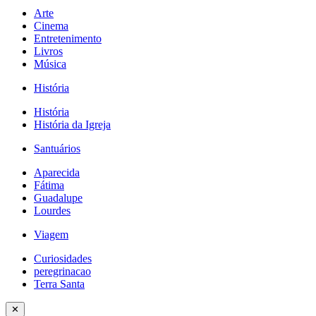
Arte
Cinema
Entretenimento
Livros
Música
História
História
História da Igreja
Santuários
Aparecida
Fátima
Guadalupe
Lourdes
Viagem
Curiosidades
peregrinacao
Terra Santa
✕