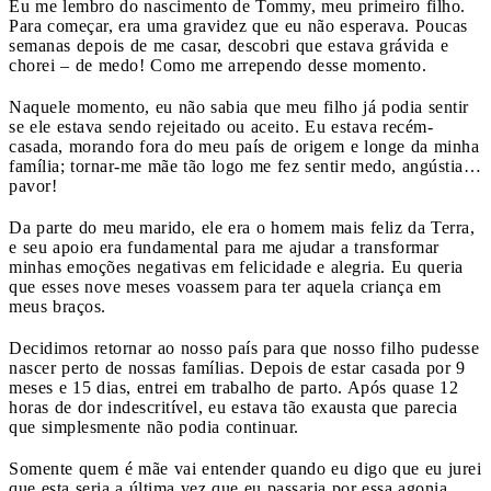
Eu me lembro do nascimento de Tommy, meu primeiro filho.
Para começar, era uma gravidez que eu não esperava. Poucas
semanas depois de me casar, descobri que estava grávida e
chorei – de medo! Como me arrependo desse momento.
Naquele momento, eu não sabia que meu filho já podia sentir
se ele estava sendo rejeitado ou aceito. Eu estava recém-
casada, morando fora do meu país de origem e longe da minha
família; tornar-me mãe tão logo me fez sentir medo, angústia…
pavor!
Da parte do meu marido, ele era o homem mais feliz da Terra,
e seu apoio era fundamental para me ajudar a transformar
minhas emoções negativas em felicidade e alegria. Eu queria
que esses nove meses voassem para ter aquela criança em
meus braços.
Decidimos retornar ao nosso país para que nosso filho pudesse
nascer perto de nossas famílias. Depois de estar casada por 9
meses e 15 dias, entrei em trabalho de parto. Após quase 12
horas de dor indescritível, eu estava tão exausta que parecia
que simplesmente não podia continuar.
Somente quem é mãe vai entender quando eu digo que eu jurei
que esta seria a última vez que eu passaria por essa agonia.