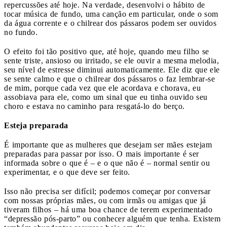
repercussões até hoje. Na verdade, desenvolvi o hábito de
tocar música de fundo, uma canção em particular, onde o som
da água corrente e o chilrear dos pássaros podem ser ouvidos
no fundo.
O efeito foi tão positivo que, até hoje, quando meu filho se
sente triste, ansioso ou irritado, se ele ouvir a mesma melodia,
seu nível de estresse diminui automaticamente. Ele diz que ele
se sente calmo e que o chilrear dos pássaros o faz lembrar-se
de mim, porque cada vez que ele acordava e chorava, eu
assobiava para ele, como um sinal que eu tinha ouvido seu
choro e estava no caminho para resgatá-lo do berço.
Esteja preparada
É importante que as mulheres que desejam ser mães estejam
preparadas para passar por isso. O mais importante é ser
informada sobre o que é – e o que não é – normal sentir ou
experimentar, e o que deve ser feito.
Isso não precisa ser difícil; podemos começar por conversar
com nossas próprias mães, ou com irmãs ou amigas que já
tiveram filhos – há uma boa chance de terem experimentado
“depressão pós-parto” ou conhecer alguém que tenha. Existem