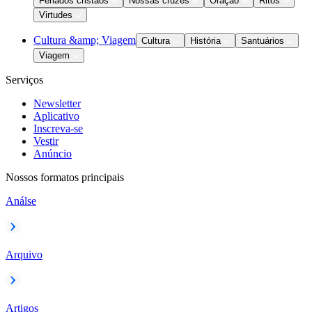
Feriados cristãos
Nossas cruzes
Oração
Ritos
Virtudes
Cultura &amp; Viagem
Cultura
História
Santuários
Viagem
Serviços
Newsletter
Aplicativo
Inscreva-se
Vestir
Anúncio
Nossos formatos principais
Análse
Arquivo
Artigos