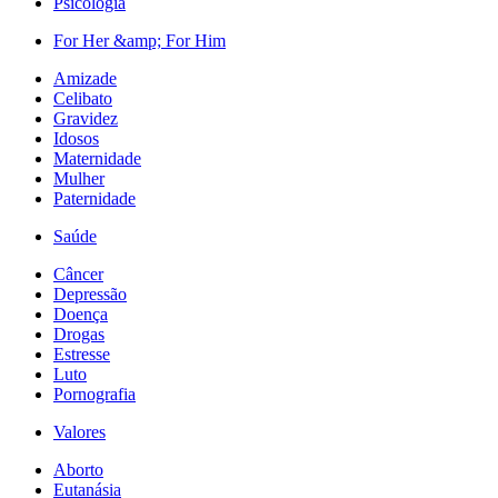
Psicologia
For Her &amp; For Him
Amizade
Celibato
Gravidez
Idosos
Maternidade
Mulher
Paternidade
Saúde
Câncer
Depressão
Doença
Drogas
Estresse
Luto
Pornografia
Valores
Aborto
Eutanásia