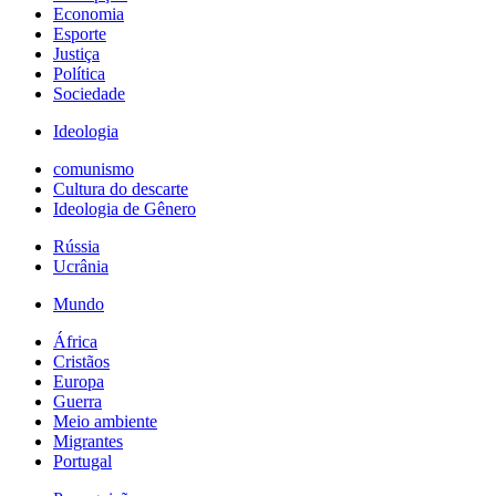
Economia
Esporte
Justiça
Política
Sociedade
Ideologia
comunismo
Cultura do descarte
Ideologia de Gênero
Rússia
Ucrânia
Mundo
África
Cristãos
Europa
Guerra
Meio ambiente
Migrantes
Portugal