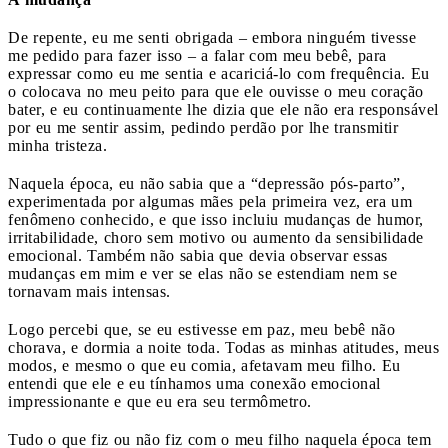
De repente, eu me senti obrigada – embora ninguém tivesse
me pedido para fazer isso – a falar com meu bebê, para
expressar como eu me sentia e acariciá-lo com frequência. Eu
o colocava no meu peito para que ele ouvisse o meu coração
bater, e eu continuamente lhe dizia que ele não era responsável
por eu me sentir assim, pedindo perdão por lhe transmitir
minha tristeza.
Naquela época, eu não sabia que a “depressão pós-parto”,
experimentada por algumas mães pela primeira vez, era um
fenômeno conhecido, e que isso incluiu mudanças de humor,
irritabilidade, choro sem motivo ou aumento da sensibilidade
emocional. Também não sabia que devia observar essas
mudanças em mim e ver se elas não se estendiam nem se
tornavam mais intensas.
Logo percebi que, se eu estivesse em paz, meu bebê não
chorava, e dormia a noite toda. Todas as minhas atitudes, meus
modos, e mesmo o que eu comia, afetavam meu filho. Eu
entendi que ele e eu tínhamos uma conexão emocional
impressionante e que eu era seu termômetro.
Tudo o que fiz ou não fiz com o meu filho naquela época tem