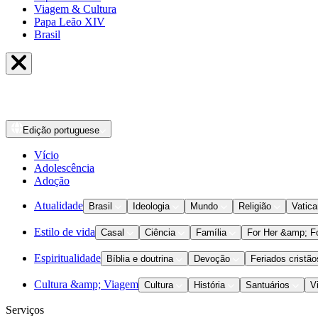
Viagem & Cultura
Papa Leão XIV
Brasil
Edição
portuguese
Vício
Adolescência
Adoção
Atualidade
Brasil
Ideologia
Mundo
Religião
Vatic
Estilo de vida
Casal
Ciência
Família
For Her &amp; F
Espiritualidade
Bíblia e doutrina
Devoção
Feriados cristão
Cultura &amp; Viagem
Cultura
História
Santuários
V
Serviços