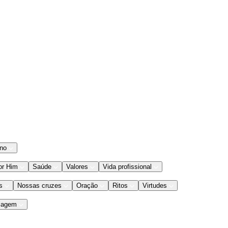
ano
or Him
Saúde
Valores
Vida profissional
s
Nossas cruzes
Oração
Ritos
Virtudes
iagem