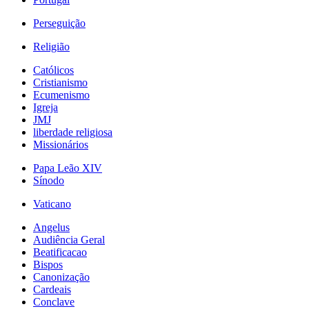
Perseguição
Religião
Católicos
Cristianismo
Ecumenismo
Igreja
JMJ
liberdade religiosa
Missionários
Papa Leão XIV
Sínodo
Vaticano
Angelus
Audiência Geral
Beatificacao
Bispos
Canonização
Cardeais
Conclave