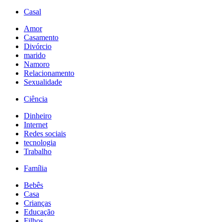
Casal
Amor
Casamento
Divórcio
marido
Namoro
Relacionamento
Sexualidade
Ciência
Dinheiro
Internet
Redes sociais
tecnologia
Trabalho
Família
Bebês
Casa
Crianças
Educação
Filhos