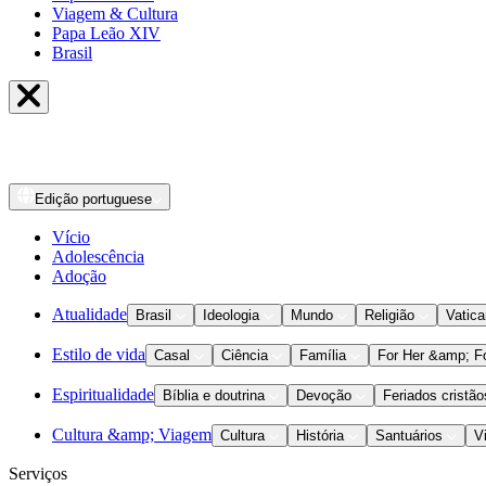
Viagem & Cultura
Papa Leão XIV
Brasil
Edição
portuguese
Vício
Adolescência
Adoção
Atualidade
Brasil
Ideologia
Mundo
Religião
Vatic
Estilo de vida
Casal
Ciência
Família
For Her &amp; F
Espiritualidade
Bíblia e doutrina
Devoção
Feriados cristão
Cultura &amp; Viagem
Cultura
História
Santuários
V
Serviços