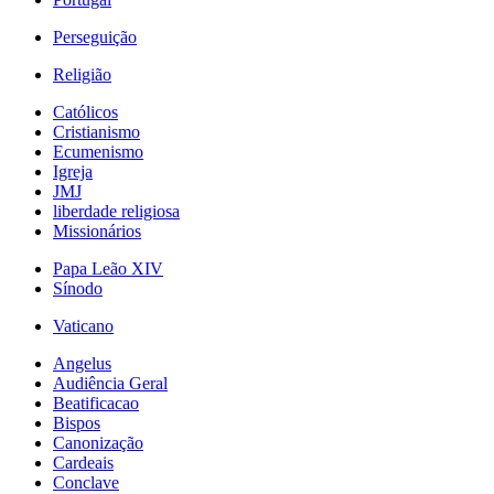
Perseguição
Religião
Católicos
Cristianismo
Ecumenismo
Igreja
JMJ
liberdade religiosa
Missionários
Papa Leão XIV
Sínodo
Vaticano
Angelus
Audiência Geral
Beatificacao
Bispos
Canonização
Cardeais
Conclave