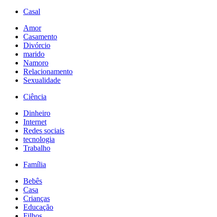
Casal
Amor
Casamento
Divórcio
marido
Namoro
Relacionamento
Sexualidade
Ciência
Dinheiro
Internet
Redes sociais
tecnologia
Trabalho
Família
Bebês
Casa
Crianças
Educação
Filhos