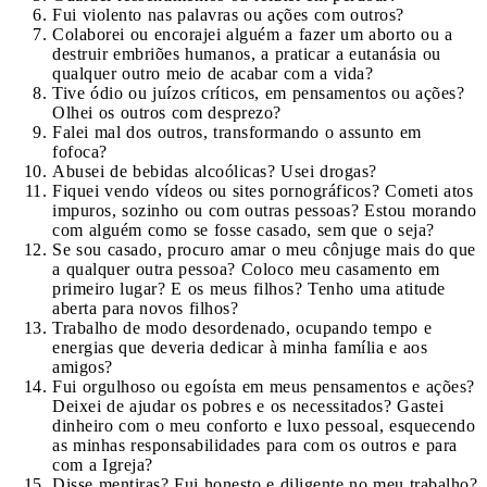
Fui violento nas palavras ou ações com outros?
Colaborei ou encorajei alguém a fazer um aborto ou a
destruir embriões humanos, a praticar a eutanásia ou
qualquer outro meio de acabar com a vida?
Tive ódio ou juízos críticos, em pensamentos ou ações?
Olhei os outros com desprezo?
Falei mal dos outros, transformando o assunto em
fofoca?
Abusei de bebidas alcoólicas? Usei drogas?
Fiquei vendo vídeos ou sites pornográficos? Cometi atos
impuros, sozinho ou com outras pessoas? Estou morando
com alguém como se fosse casado, sem que o seja?
Se sou casado, procuro amar o meu cônjuge mais do que
a qualquer outra pessoa? Coloco meu casamento em
primeiro lugar? E os meus filhos? Tenho uma atitude
aberta para novos filhos?
Trabalho de modo desordenado, ocupando tempo e
energias que deveria dedicar à minha família e aos
amigos?
Fui orgulhoso ou egoísta em meus pensamentos e ações?
Deixei de ajudar os pobres e os necessitados? Gastei
dinheiro com o meu conforto e luxo pessoal, esquecendo
as minhas responsabilidades para com os outros e para
com a Igreja?
Disse mentiras? Fui honesto e diligente no meu trabalho?