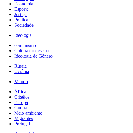
Economia
Esporte
Justiça
Política
Sociedade
Ideologia
comunismo
Cultura do descarte
Ideologia de Gênero
Rússia
Ucrânia
Mundo
África
Cristãos
Europa
Guerra
Meio ambiente
Migrantes
Portugal