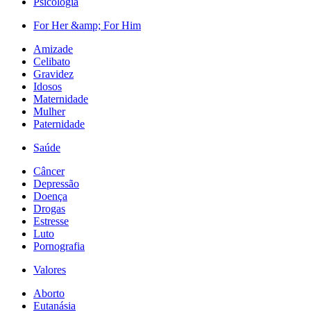
Psicologia
For Her &amp; For Him
Amizade
Celibato
Gravidez
Idosos
Maternidade
Mulher
Paternidade
Saúde
Câncer
Depressão
Doença
Drogas
Estresse
Luto
Pornografia
Valores
Aborto
Eutanásia