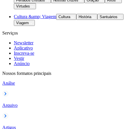
Feriados cristãos
Nossas cruzes
Oração
Ritos
Virtudes
Cultura &amp; Viagem
Cultura
História
Santuários
Viagem
Serviços
Newsletter
Aplicativo
Inscreva-se
Vestir
Anúncio
Nossos formatos principais
Análse
Arquivo
Artigos