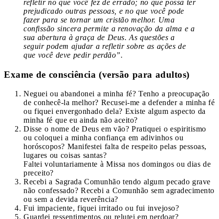
refletir no que você fez de errado; no que possa ter
prejudicado outras pessoas, e no que você pode
fazer para se tornar um cristão melhor. Uma
confissão sincera permite a renovação da alma e a
sua abertura à graça de Deus. As questões a
seguir podem ajudar a refletir sobre as ações de
que você deve pedir perdão”.
Exame de consciência (versão para adultos)
Neguei ou abandonei a minha fé? Tenho a preocupação
de conhecê-la melhor? Recusei-me a defender a minha fé
ou fiquei envergonhado dela? Existe algum aspecto da
minha fé que eu ainda não aceito?
Disse o nome de Deus em vão? Pratiquei o espiritismo
ou coloquei a minha confiança em adivinhos ou
horóscopos? Manifestei falta de respeito pelas pessoas,
lugares ou coisas santas?
Faltei voluntariamente à Missa nos domingos ou dias de
preceito?
Recebi a Sagrada Comunhão tendo algum pecado grave
não confessado? Recebi a Comunhão sem agradecimento
ou sem a devida reverência?
Fui impaciente, fiquei irritado ou fui invejoso?
Guardei ressentimentos ou relutei em perdoar?