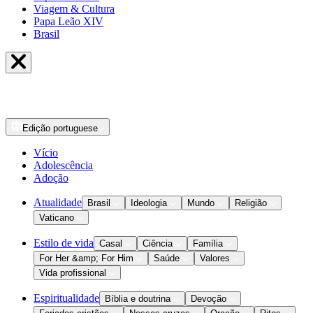
Viagem & Cultura
Papa Leão XIV
Brasil
Edição
portuguese
Vício
Adolescência
Adoção
Atualidade
Brasil
Ideologia
Mundo
Religião
Vaticano
Estilo de vida
Casal
Ciência
Família
For Her &amp; For Him
Saúde
Valores
Vida profissional
Espiritualidade
Bíblia e doutrina
Devoção