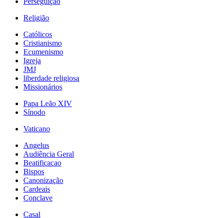
Perseguição
Religião
Católicos
Cristianismo
Ecumenismo
Igreja
JMJ
liberdade religiosa
Missionários
Papa Leão XIV
Sínodo
Vaticano
Angelus
Audiência Geral
Beatificacao
Bispos
Canonização
Cardeais
Conclave
Casal