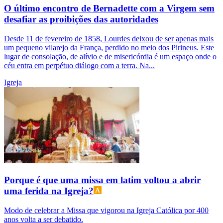
O último encontro de Bernadette com a Virgem sem
desafiar as proibições das autoridades
Desde 11 de fevereiro de 1858, Lourdes deixou de ser apenas mais
um pequeno vilarejo da França, perdido no meio dos Pirineus. Este
lugar de consolação, de alívio e de misericórdia é um espaço onde o
céu entra em perpétuo diálogo com a terra. Na...
Igreja
Porque é que uma missa em latim voltou a abrir
uma ferida na Igreja?
Modo de celebrar a Missa que vigorou na Igreja Católica por 400
anos volta a ser debatido.