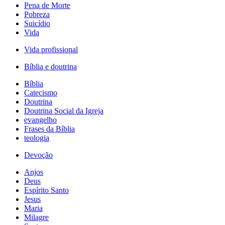
Pena de Morte
Pobreza
Suicídio
Vida
Vida profissional
Bíblia e doutrina
Bíblia
Catecismo
Doutrina
Doutrina Social da Igreja
evangelho
Frases da Bíblia
teologia
Devoção
Anjos
Deus
Espírito Santo
Jesus
Maria
Milagre