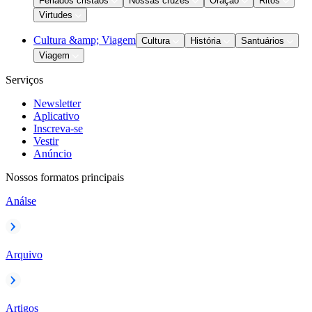
Feriados cristãos
Nossas cruzes
Oração
Ritos
Virtudes
Cultura &amp; Viagem
Cultura
História
Santuários
Viagem
Serviços
Newsletter
Aplicativo
Inscreva-se
Vestir
Anúncio
Nossos formatos principais
Análse
Arquivo
Artigos