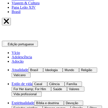
Viagem & Cultura
Papa Leão XIV
Brasil
Edição
portuguese
Vício
Adolescência
Adoção
Atualidade
Brasil
Ideologia
Mundo
Religião
Vaticano
Estilo de vida
Casal
Ciência
Família
For Her &amp; For Him
Saúde
Valores
Vida profissional
Espiritualidade
Bíblia e doutrina
Devoção