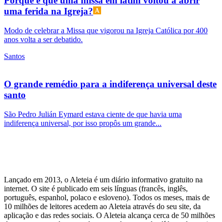
Porque é que uma missa em latim voltou a abrir
uma ferida na Igreja?
Modo de celebrar a Missa que vigorou na Igreja Católica por 400
anos volta a ser debatido.
Santos
O grande remédio para a indiferença universal deste
santo
São Pedro Julián Eymard estava ciente de que havia uma
indiferença universal, por isso propôs um grande...
Lançado em 2013, o Aleteia é um diário informativo gratuito na
internet. O site é publicado em seis línguas (francês, inglês,
português, espanhol, polaco e esloveno). Todos os meses, mais de
10 milhões de leitores acedem ao Aleteia através do seu site, da
aplicação e das redes sociais. O Aleteia alcança cerca de 50 milhões