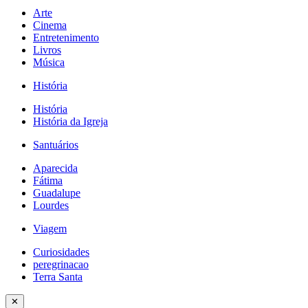
Arte
Cinema
Entretenimento
Livros
Música
História
História
História da Igreja
Santuários
Aparecida
Fátima
Guadalupe
Lourdes
Viagem
Curiosidades
peregrinacao
Terra Santa
✕