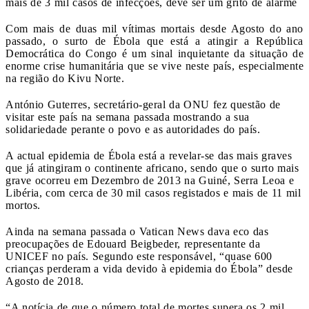
mais de 3 mil casos de infecções, deve ser um grito de alarme
Com mais de duas mil vítimas mortais desde Agosto do ano
passado, o surto de Ébola que está a atingir a República
Democrática do Congo é um sinal inquietante da situação de
enorme crise humanitária que se vive neste país, especialmente
na região do Kivu Norte.
António Guterres, secretário-geral da ONU fez questão de
visitar este país na semana passada mostrando a sua
solidariedade perante o povo e as autoridades do país.
A actual epidemia de Ébola está a revelar-se das mais graves
que já atingiram o continente africano, sendo que o surto mais
grave ocorreu em Dezembro de 2013 na Guiné, Serra Leoa e
Libéria, com cerca de 30 mil casos registados e mais de 11 mil
mortos.
Ainda na semana passada o Vatican News dava eco das
preocupações de Edouard Beigbeder, representante da
UNICEF no país. Segundo este responsável, “quase 600
crianças perderam a vida devido à epidemia do Ébola” desde
Agosto de 2018.
“A notícia de que o número total de mortes supera os 2 mil,