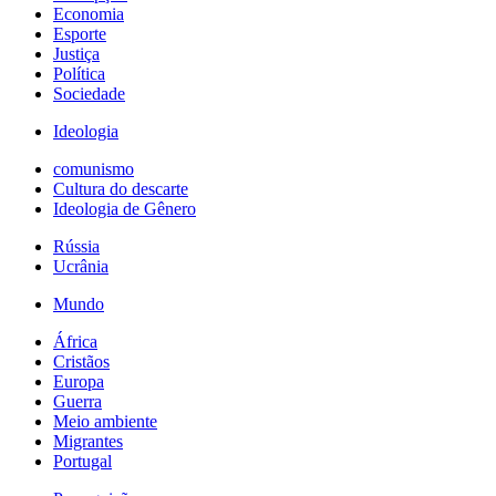
Economia
Esporte
Justiça
Política
Sociedade
Ideologia
comunismo
Cultura do descarte
Ideologia de Gênero
Rússia
Ucrânia
Mundo
África
Cristãos
Europa
Guerra
Meio ambiente
Migrantes
Portugal