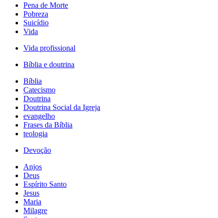
Pena de Morte
Pobreza
Suicídio
Vida
Vida profissional
Bíblia e doutrina
Bíblia
Catecismo
Doutrina
Doutrina Social da Igreja
evangelho
Frases da Bíblia
teologia
Devoção
Anjos
Deus
Espírito Santo
Jesus
Maria
Milagre