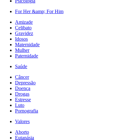
Psicologia
For Her &amp; For Him
Amizade
Celibato
Gravidez
Idosos
Maternidade
Mulher
Paternidade
Saúde
Câncer
Depressão
Doença
Drogas
Estresse
Luto
Pornografia
Valores
Aborto
Eutanásia