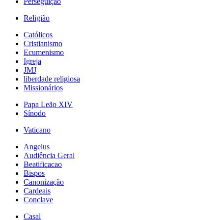
Perseguição
Religião
Católicos
Cristianismo
Ecumenismo
Igreja
JMJ
liberdade religiosa
Missionários
Papa Leão XIV
Sínodo
Vaticano
Angelus
Audiência Geral
Beatificacao
Bispos
Canonização
Cardeais
Conclave
Casal