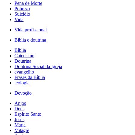
Pena de Morte
Pobreza
Suicídio
Vida
Vida profissional
Bíblia e doutrina
Bíblia
Catecismo
Doutrina
Doutrina Social da Igreja
evangelho
Frases da Bíblia
teologia
Devoção
Anjos
Deus
Espírito Santo
Jesus
Maria
Milagre