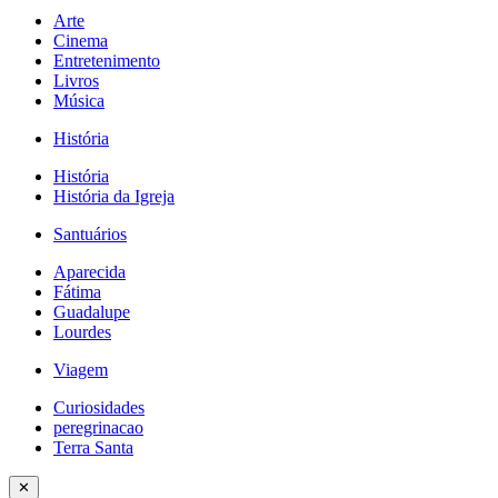
Arte
Cinema
Entretenimento
Livros
Música
História
História
História da Igreja
Santuários
Aparecida
Fátima
Guadalupe
Lourdes
Viagem
Curiosidades
peregrinacao
Terra Santa
✕