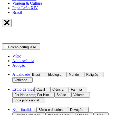
Viagem & Cultura
Papa Leão XIV
Brasil
Edição
portuguese
Vício
Adolescência
Adoção
Atualidade
Brasil
Ideologia
Mundo
Religião
Vaticano
Estilo de vida
Casal
Ciência
Família
For Her &amp; For Him
Saúde
Valores
Vida profissional
Espiritualidade
Bíblia e doutrina
Devoção