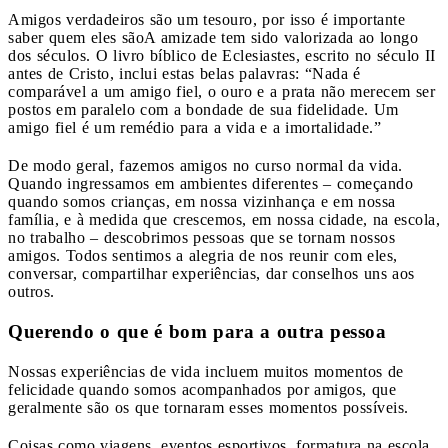
Amigos verdadeiros são um tesouro, por isso é importante
saber quem eles são
A amizade tem sido valorizada ao longo
dos séculos. O livro bíblico de Eclesiastes, escrito no século II
antes de Cristo, inclui estas belas palavras: “Nada é
comparável a um amigo fiel, o ouro e a prata não merecem ser
postos em paralelo com a bondade de sua fidelidade. Um
amigo fiel é um remédio para a vida e a imortalidade.”
De modo geral, fazemos amigos no curso normal da vida.
Quando ingressamos em ambientes diferentes – começando
quando somos crianças, em nossa vizinhança e em nossa
família, e à medida que crescemos, em nossa cidade, na escola,
no trabalho – descobrimos pessoas que se tornam nossos
amigos. Todos sentimos a alegria de nos reunir com eles,
conversar, compartilhar experiências, dar conselhos uns aos
outros.
Querendo o que é bom para a outra pessoa
Nossas experiências de vida incluem muitos momentos de
felicidade quando somos acompanhados por amigos, que
geralmente são os que tornaram esses momentos possíveis.
Coisas como viagens, eventos esportivos, formatura na escola