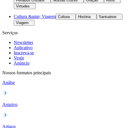
Feriados cristãos
Nossas cruzes
Oração
Ritos
Virtudes
Cultura &amp; Viagem
Cultura
História
Santuários
Viagem
Serviços
Newsletter
Aplicativo
Inscreva-se
Vestir
Anúncio
Nossos formatos principais
Análse
Arquivo
Artigos