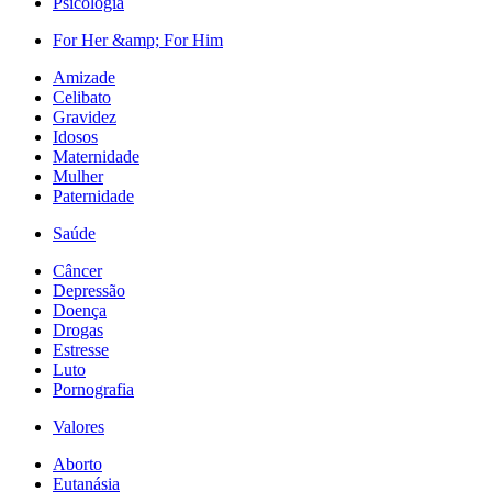
Psicologia
For Her &amp; For Him
Amizade
Celibato
Gravidez
Idosos
Maternidade
Mulher
Paternidade
Saúde
Câncer
Depressão
Doença
Drogas
Estresse
Luto
Pornografia
Valores
Aborto
Eutanásia