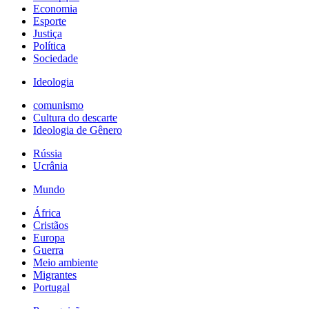
Economia
Esporte
Justiça
Política
Sociedade
Ideologia
comunismo
Cultura do descarte
Ideologia de Gênero
Rússia
Ucrânia
Mundo
África
Cristãos
Europa
Guerra
Meio ambiente
Migrantes
Portugal