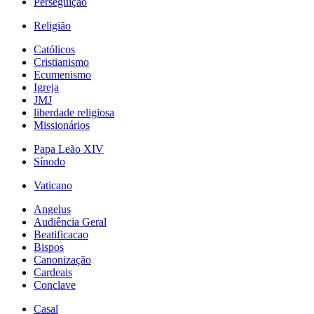
Perseguição
Religião
Católicos
Cristianismo
Ecumenismo
Igreja
JMJ
liberdade religiosa
Missionários
Papa Leão XIV
Sínodo
Vaticano
Angelus
Audiência Geral
Beatificacao
Bispos
Canonização
Cardeais
Conclave
Casal