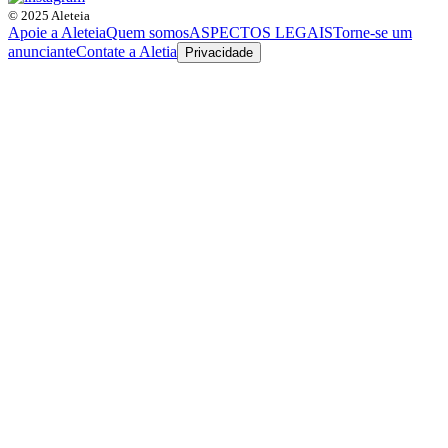
© 2025 Aleteia
Apoie a Aleteia
Quem somos
ASPECTOS LEGAIS
Torne-se um
anunciante
Contate a Aletia
Privacidade