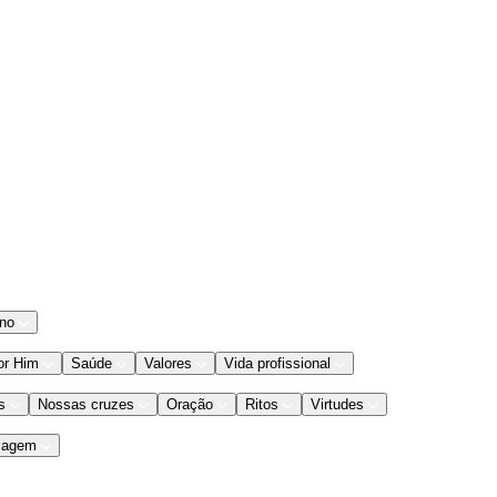
ano
or Him
Saúde
Valores
Vida profissional
s
Nossas cruzes
Oração
Ritos
Virtudes
iagem