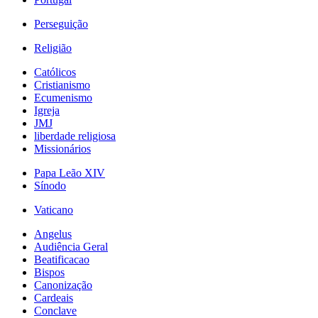
Perseguição
Religião
Católicos
Cristianismo
Ecumenismo
Igreja
JMJ
liberdade religiosa
Missionários
Papa Leão XIV
Sínodo
Vaticano
Angelus
Audiência Geral
Beatificacao
Bispos
Canonização
Cardeais
Conclave