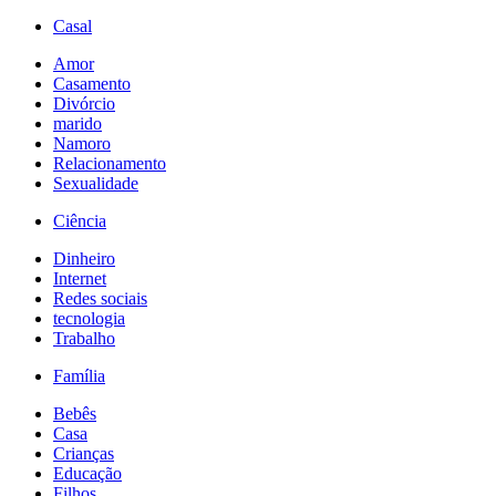
Casal
Amor
Casamento
Divórcio
marido
Namoro
Relacionamento
Sexualidade
Ciência
Dinheiro
Internet
Redes sociais
tecnologia
Trabalho
Família
Bebês
Casa
Crianças
Educação
Filhos