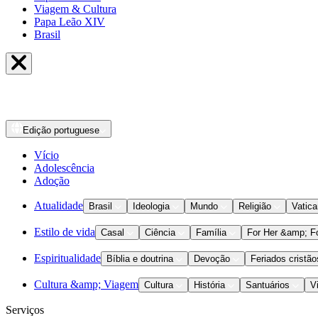
Viagem & Cultura
Papa Leão XIV
Brasil
Edição
portuguese
Vício
Adolescência
Adoção
Atualidade
Brasil
Ideologia
Mundo
Religião
Vatic
Estilo de vida
Casal
Ciência
Família
For Her &amp; F
Espiritualidade
Bíblia e doutrina
Devoção
Feriados cristão
Cultura &amp; Viagem
Cultura
História
Santuários
V
Serviços