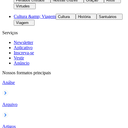
Feriados cristãos
Nossas cruzes
Oração
Ritos
Virtudes
Cultura &amp; Viagem
Cultura
História
Santuários
Viagem
Serviços
Newsletter
Aplicativo
Inscreva-se
Vestir
Anúncio
Nossos formatos principais
Análse
Arquivo
Artigos