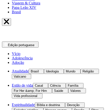
Viagem & Cultura
Papa Leão XIV
Brasil
Edição
portuguese
Vício
Adolescência
Adoção
Atualidade
Brasil
Ideologia
Mundo
Religião
Vaticano
Estilo de vida
Casal
Ciência
Família
For Her &amp; For Him
Saúde
Valores
Vida profissional
Espiritualidade
Bíblia e doutrina
Devoção