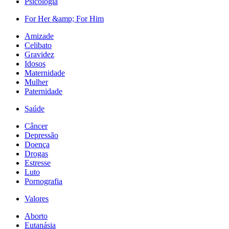
Psicologia
For Her &amp; For Him
Amizade
Celibato
Gravidez
Idosos
Maternidade
Mulher
Paternidade
Saúde
Câncer
Depressão
Doença
Drogas
Estresse
Luto
Pornografia
Valores
Aborto
Eutanásia