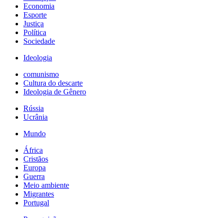
Economia
Esporte
Justiça
Política
Sociedade
Ideologia
comunismo
Cultura do descarte
Ideologia de Gênero
Rússia
Ucrânia
Mundo
África
Cristãos
Europa
Guerra
Meio ambiente
Migrantes
Portugal