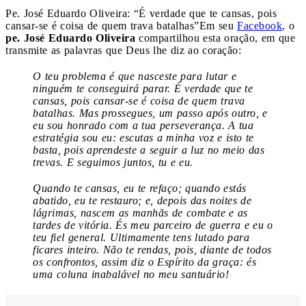
Pe. José Eduardo Oliveira: “É verdade que te cansas, pois
cansar-se é coisa de quem trava batalhas”
Em seu
Facebook
, o
pe. José Eduardo Oliveira
compartilhou esta oração, em que
transmite as palavras que Deus lhe diz ao coração:
O teu problema é que nasceste para lutar e
ninguém te conseguirá parar. É verdade que te
cansas, pois cansar-se é coisa de quem trava
batalhas. Mas prossegues, um passo após outro, e
eu sou honrado com a tua perseverança. A tua
estratégia sou eu: escutas a minha voz e isto te
basta, pois aprendeste a seguir a luz no meio das
trevas. E seguimos juntos, tu e eu.
Quando te cansas, eu te refaço; quando estás
abatido, eu te restauro; e, depois das noites de
lágrimas, nascem as manhãs de combate e as
tardes de vitória. És meu parceiro de guerra e eu o
teu fiel general. Ultimamente tens lutado para
ficares inteiro. Não te rendas, pois, diante de todos
os confrontos, assim diz o Espírito da graça: és
uma coluna inabalável no meu santuário!