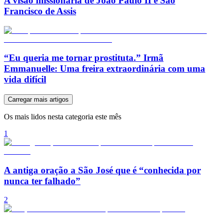
A visão missionária de João Paulo II e São
Francisco de Assis
“Eu queria me tornar prostituta.” Irmã
Emmanuelle: Uma freira extraordinária com uma
vida difícil
Carregar mais artigos
Os mais lidos nesta categoria este mês
1
A antiga oração a São José que é “conhecida por
nunca ter falhado”
2