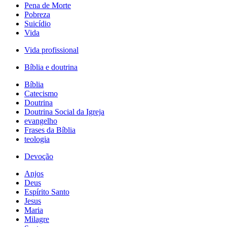
Pena de Morte
Pobreza
Suicídio
Vida
Vida profissional
Bíblia e doutrina
Bíblia
Catecismo
Doutrina
Doutrina Social da Igreja
evangelho
Frases da Bíblia
teologia
Devoção
Anjos
Deus
Espírito Santo
Jesus
Maria
Milagre