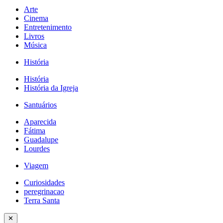
Arte
Cinema
Entretenimento
Livros
Música
História
História
História da Igreja
Santuários
Aparecida
Fátima
Guadalupe
Lourdes
Viagem
Curiosidades
peregrinacao
Terra Santa
✕