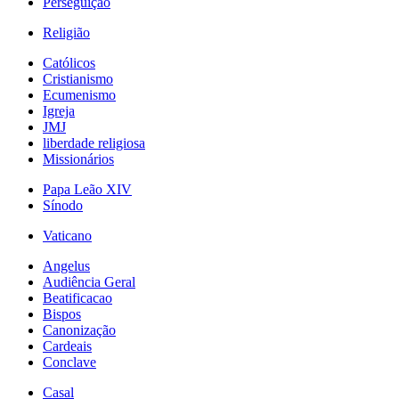
Perseguição
Religião
Católicos
Cristianismo
Ecumenismo
Igreja
JMJ
liberdade religiosa
Missionários
Papa Leão XIV
Sínodo
Vaticano
Angelus
Audiência Geral
Beatificacao
Bispos
Canonização
Cardeais
Conclave
Casal