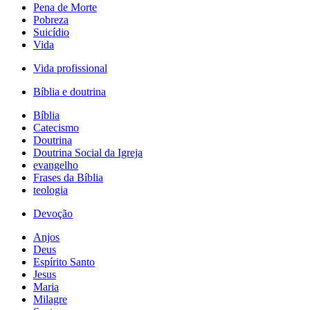
Pena de Morte
Pobreza
Suicídio
Vida
Vida profissional
Bíblia e doutrina
Bíblia
Catecismo
Doutrina
Doutrina Social da Igreja
evangelho
Frases da Bíblia
teologia
Devoção
Anjos
Deus
Espírito Santo
Jesus
Maria
Milagre