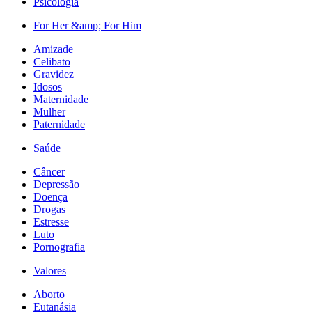
Psicologia
For Her &amp; For Him
Amizade
Celibato
Gravidez
Idosos
Maternidade
Mulher
Paternidade
Saúde
Câncer
Depressão
Doença
Drogas
Estresse
Luto
Pornografia
Valores
Aborto
Eutanásia