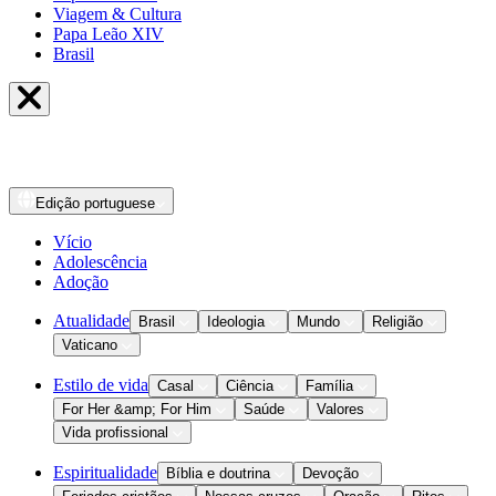
Viagem & Cultura
Papa Leão XIV
Brasil
Edição
portuguese
Vício
Adolescência
Adoção
Atualidade
Brasil
Ideologia
Mundo
Religião
Vaticano
Estilo de vida
Casal
Ciência
Família
For Her &amp; For Him
Saúde
Valores
Vida profissional
Espiritualidade
Bíblia e doutrina
Devoção