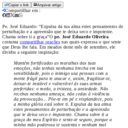
Copiar o link
Arquivar artigo
Compartilhar em
:
Pe. José Eduardo: “Expulsa da tua alma estes pensamentos de
perturbação e a apreensão que te deixa seco e impotente.
Chama sobre ti a graça”
O
pe. José Eduardo Oliveira
costuma
compartilhar orações
nas quais expressa o que sente
que Deus lhe fala. Em meados deste mês de setembro, ele
dividiu a seguinte inspiração:
Mantém fortificadas as muralhas das tuas
emoções, não tenhas nenhuma brecha em tua
sensibilidade, pois o inimigo usa pessoas com a
mente frágil para te atacar e, assim, fragilizar-te,
deixar-te instável e vulnerável às suas armas
preferidas: o medo, a tristeza, a ansiedade. Não
recebas nenhuma ameaça, não cedas à violência
da provocação… Põe-te em pé e resplandece, pois
a minha glória está sobre ti. Expulsa da tua alma
estes pensamentos de perturbação e a apreensão
que te deixa seco e impotente. Chama sobre ti a
graça do meu Espírito e sente-te seguro, porque a
minha mão poderosa te sustenta e nenhum mal