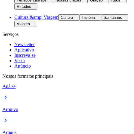
Feriados cristãos
Nossas cruzes
Oração
Ritos
Virtudes
Cultura &amp; Viagem
Cultura
História
Santuários
Viagem
Serviços
Newsletter
Aplicativo
Inscreva-se
Vestir
Anúncio
Nossos formatos principais
Análse
Arquivo
Artigos