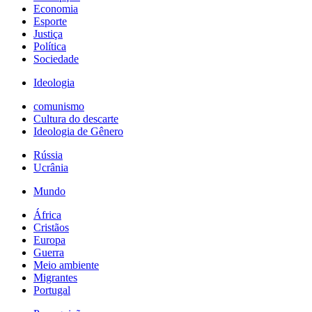
Economia
Esporte
Justiça
Política
Sociedade
Ideologia
comunismo
Cultura do descarte
Ideologia de Gênero
Rússia
Ucrânia
Mundo
África
Cristãos
Europa
Guerra
Meio ambiente
Migrantes
Portugal