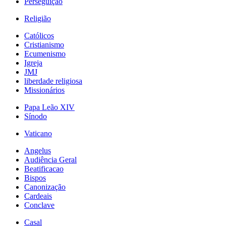
Perseguição
Religião
Católicos
Cristianismo
Ecumenismo
Igreja
JMJ
liberdade religiosa
Missionários
Papa Leão XIV
Sínodo
Vaticano
Angelus
Audiência Geral
Beatificacao
Bispos
Canonização
Cardeais
Conclave
Casal