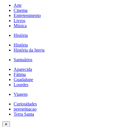
Arte
Cinema
Entretenimento
Livros
Música
História
História
História da Igreja
Santuários
Aparecida
Fátima
Guadalupe
Lourdes
Viagem
Curiosidades
peregrinacao
Terra Santa
✕