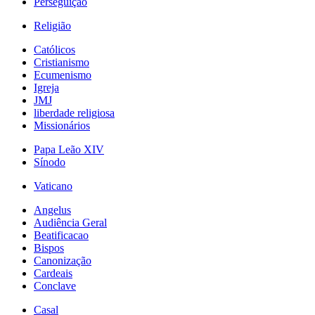
Perseguição
Religião
Católicos
Cristianismo
Ecumenismo
Igreja
JMJ
liberdade religiosa
Missionários
Papa Leão XIV
Sínodo
Vaticano
Angelus
Audiência Geral
Beatificacao
Bispos
Canonização
Cardeais
Conclave
Casal