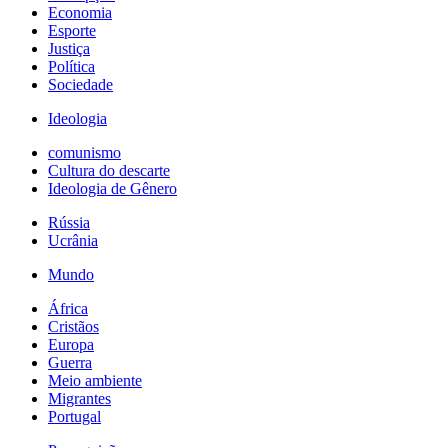
Economia
Esporte
Justiça
Política
Sociedade
Ideologia
comunismo
Cultura do descarte
Ideologia de Gênero
Rússia
Ucrânia
Mundo
África
Cristãos
Europa
Guerra
Meio ambiente
Migrantes
Portugal