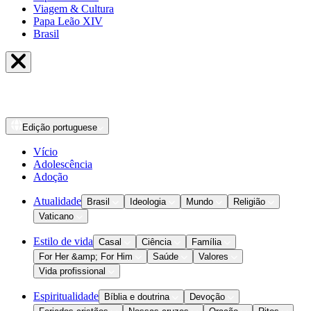
Viagem & Cultura
Papa Leão XIV
Brasil
Edição
portuguese
Vício
Adolescência
Adoção
Atualidade
Brasil
Ideologia
Mundo
Religião
Vaticano
Estilo de vida
Casal
Ciência
Família
For Her &amp; For Him
Saúde
Valores
Vida profissional
Espiritualidade
Bíblia e doutrina
Devoção