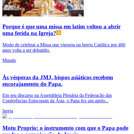
Porque é que uma missa em latim voltou a abrir
uma ferida na Igreja?
Modo de celebrar a Missa que vigorou na Igreja Católica por 400
anos volta a ser debatido.
Mundo
Às vésperas da JMJ, bispos asiáticos recebem
encorajamento do Papa.
Em seu discurso na Assembleia Plenária da Federação das
Conferências Episcopais da Ásia, o Papa fez um apelo...
Igreja
Motu Proprio: o instrumento com que o Papa pode