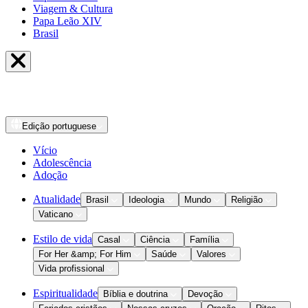
Viagem & Cultura
Papa Leão XIV
Brasil
Edição
portuguese
Vício
Adolescência
Adoção
Atualidade
Brasil
Ideologia
Mundo
Religião
Vaticano
Estilo de vida
Casal
Ciência
Família
For Her &amp; For Him
Saúde
Valores
Vida profissional
Espiritualidade
Bíblia e doutrina
Devoção