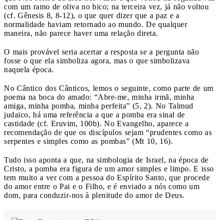
com um ramo de oliva no bico; na terceira vez, já não voltou
(cf. Gênesis 8, 8-12), o que quer dizer que a paz e a
normalidade haviam retornado ao mundo. De qualquer
maneira, não parece haver uma relação direta.
O mais provável seria acertar a resposta se a pergunta não
fosse o que ela simboliza agora, mas o que simbolizava
naquela época.
No Cântico dos Cânticos, lemos o seguinte, como parte de um
poema na boca do amado: “Abre-me, minha irmã, minha
amiga, minha pomba, minha perfeita” (5, 2). No Talmud
judaico, há uma referência a que a pomba era sinal de
castidade (cf. Eruvim, 100b). No Evangelho, aparece a
recomendação de que os discípulos sejam “prudentes como as
serpentes e simples como as pombas” (Mt 10, 16).
Tudo isso aponta a que, na simbologia de Israel, na época de
Cristo, a pomba era figura de um amor simples e limpo. E isso
tem muito a ver com a pessoa do Espírito Santo, que procede
do amor entre o Pai e o Filho, e é enviado a nós como um
dom, para conduzir-nos à plenitude do amor de Deus.