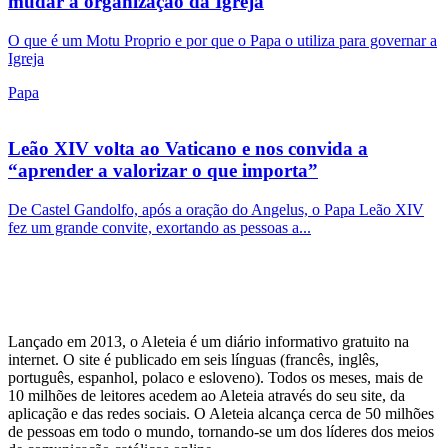
mudar a organização da Igreja
O que é um Motu Proprio e por que o Papa o utiliza para governar a
Igreja
Papa
Leão XIV volta ao Vaticano e nos convida a
“aprender a valorizar o que importa”
De Castel Gandolfo, após a oração do Angelus, o Papa Leão XIV
fez um grande convite, exortando as pessoas a...
Lançado em 2013, o Aleteia é um diário informativo gratuito na
internet. O site é publicado em seis línguas (francês, inglês,
português, espanhol, polaco e esloveno). Todos os meses, mais de
10 milhões de leitores acedem ao Aleteia através do seu site, da
aplicação e das redes sociais. O Aleteia alcança cerca de 50 milhões
de pessoas em todo o mundo, tornando-se um dos líderes dos meios