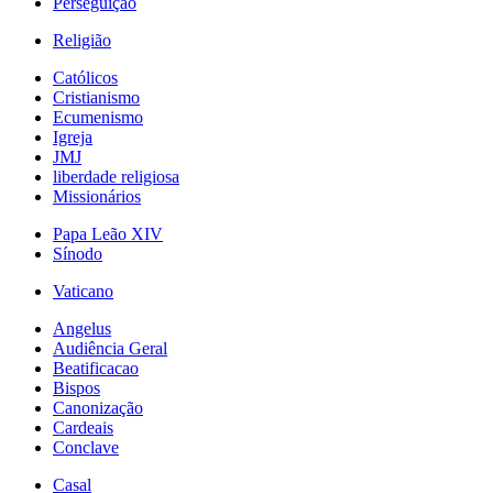
Perseguição
Religião
Católicos
Cristianismo
Ecumenismo
Igreja
JMJ
liberdade religiosa
Missionários
Papa Leão XIV
Sínodo
Vaticano
Angelus
Audiência Geral
Beatificacao
Bispos
Canonização
Cardeais
Conclave
Casal