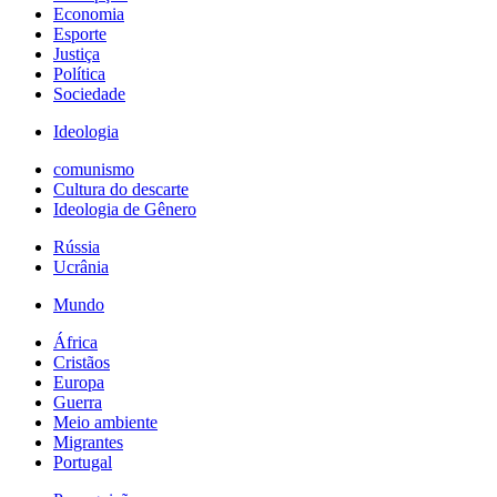
Economia
Esporte
Justiça
Política
Sociedade
Ideologia
comunismo
Cultura do descarte
Ideologia de Gênero
Rússia
Ucrânia
Mundo
África
Cristãos
Europa
Guerra
Meio ambiente
Migrantes
Portugal