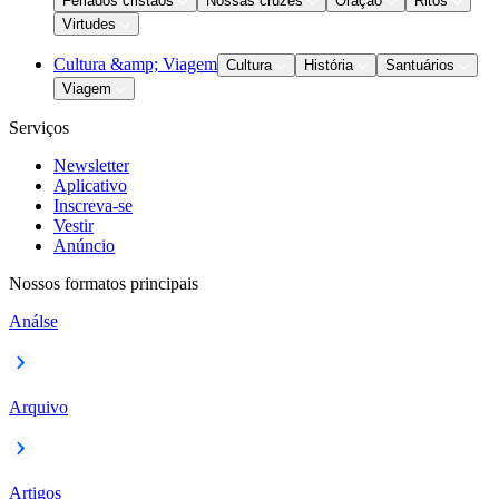
Feriados cristãos
Nossas cruzes
Oração
Ritos
Virtudes
Cultura &amp; Viagem
Cultura
História
Santuários
Viagem
Serviços
Newsletter
Aplicativo
Inscreva-se
Vestir
Anúncio
Nossos formatos principais
Análse
Arquivo
Artigos