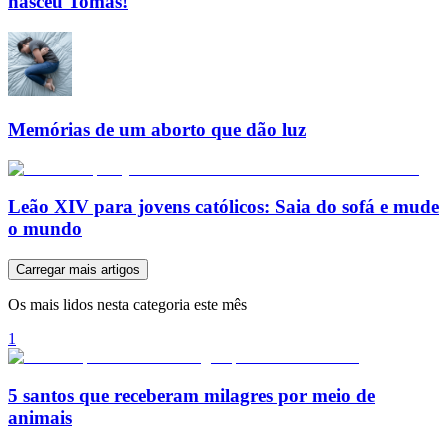
nasceu Tomás!
Memórias de um aborto que dão luz
Leão XIV para jovens católicos: Saia do sofá e mude
o mundo
Carregar mais artigos
Os mais lidos nesta categoria este mês
1
5 santos que receberam milagres por meio de
animais