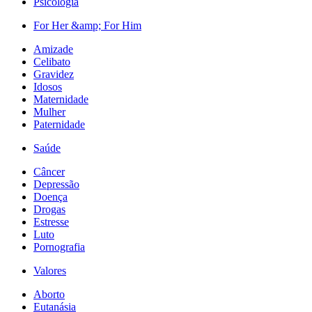
Psicologia
For Her &amp; For Him
Amizade
Celibato
Gravidez
Idosos
Maternidade
Mulher
Paternidade
Saúde
Câncer
Depressão
Doença
Drogas
Estresse
Luto
Pornografia
Valores
Aborto
Eutanásia