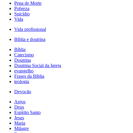
Pena de Morte
Pobreza
Suicídio
Vida
Vida profissional
Bíblia e doutrina
Bíblia
Catecismo
Doutrina
Doutrina Social da Igreja
evangelho
Frases da Bíblia
teologia
Devoção
Anjos
Deus
Espírito Santo
Jesus
Maria
Milagre