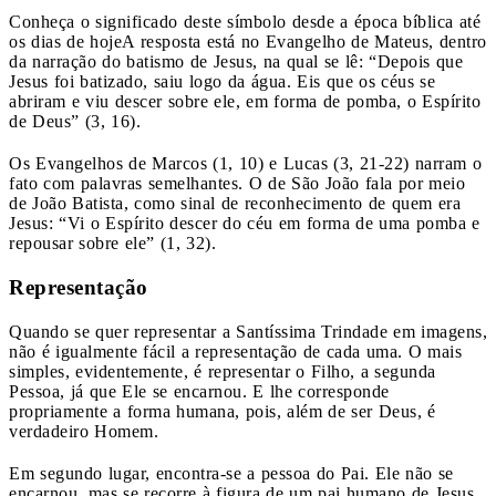
Conheça o significado deste símbolo desde a época bíblica até
os dias de hoje
A resposta está no Evangelho de Mateus, dentro
da narração do batismo de Jesus, na qual se lê: “Depois que
Jesus foi batizado, saiu logo da água. Eis que os céus se
abriram e viu descer sobre ele, em forma de pomba, o Espírito
de Deus” (3, 16).
Os Evangelhos de Marcos (1, 10) e Lucas (3, 21-22) narram o
fato com palavras semelhantes. O de São João fala por meio
de João Batista, como sinal de reconhecimento de quem era
Jesus: “Vi o Espírito descer do céu em forma de uma pomba e
repousar sobre ele” (1, 32).
Representação
Quando se quer representar a Santíssima Trindade em imagens,
não é igualmente fácil a representação de cada uma. O mais
simples, evidentemente, é representar o Filho, a segunda
Pessoa, já que Ele se encarnou. E lhe corresponde
propriamente a forma humana, pois, além de ser Deus, é
verdadeiro Homem.
Em segundo lugar, encontra-se a pessoa do Pai. Ele não se
encarnou, mas se recorre à figura de um pai humano de Jesus,