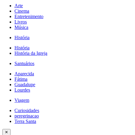
Arte
Cinema
Entretenimento
Livros
Música
História
História
História da Igreja
Santuários
Aparecida
Fátima
Guadalupe
Lourdes
Viagem
Curiosidades
peregrinacao
Terra Santa
✕