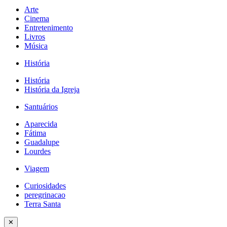
Arte
Cinema
Entretenimento
Livros
Música
História
História
História da Igreja
Santuários
Aparecida
Fátima
Guadalupe
Lourdes
Viagem
Curiosidades
peregrinacao
Terra Santa
✕