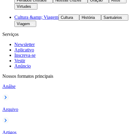
Feriados cristãos
Nossas cruzes
Oração
Ritos
Virtudes
Cultura &amp; Viagem
Cultura
História
Santuários
Viagem
Serviços
Newsletter
Aplicativo
Inscreva-se
Vestir
Anúncio
Nossos formatos principais
Análse
Arquivo
Artigos