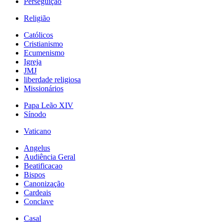
Perseguição
Religião
Católicos
Cristianismo
Ecumenismo
Igreja
JMJ
liberdade religiosa
Missionários
Papa Leão XIV
Sínodo
Vaticano
Angelus
Audiência Geral
Beatificacao
Bispos
Canonização
Cardeais
Conclave
Casal