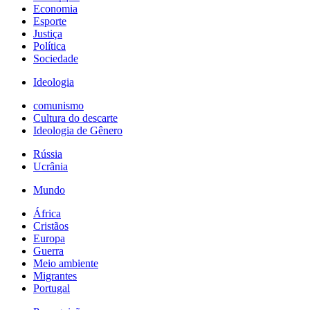
Economia
Esporte
Justiça
Política
Sociedade
Ideologia
comunismo
Cultura do descarte
Ideologia de Gênero
Rússia
Ucrânia
Mundo
África
Cristãos
Europa
Guerra
Meio ambiente
Migrantes
Portugal