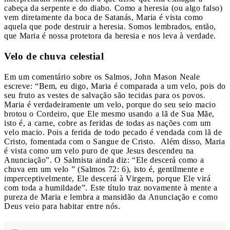
cabeça da serpente e do diabo. Como a heresia (ou algo falso)
vem diretamente da boca de Satanás, Maria é vista como
aquela que pode destruir a heresia. Somos lembrados, então,
que Maria é nossa protetora da heresia e nos leva à verdade.
Velo de chuva celestial
Em um comentário sobre os Salmos, John Mason Neale
escreve: “Bem, eu digo, Maria é comparada a um velo, pois do
seu fruto as vestes de salvação são tecidas para os povos.
Maria é verdadeiramente um velo, porque do seu seio macio
brotou o Cordeiro, que Ele mesmo usando a lã de Sua Mãe,
isto é, a carne, cobre as feridas de todas as nações com um
velo macio. Pois a ferida de todo pecado é vendada com lã de
Cristo, fomentada com o Sangue de Cristo. Além disso, Maria
é vista como um velo puro de que Jesus descendeu na
Anunciação”. O Salmista ainda diz: “Ele descerá como a
chuva em um velo ” (Salmos 72: 6), isto é, gentilmente e
imperceptivelmente, Ele descerá à Virgem, porque Ele virá
com toda a humildade”. Este título traz novamente à mente a
pureza de Maria e lembra a mansidão da Anunciação e como
Deus veio para habitar entre nós.