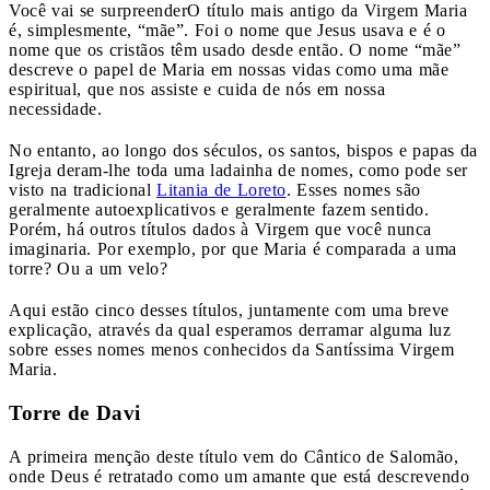
Você vai se surpreender
O título mais antigo da Virgem Maria
é, simplesmente, “mãe”. Foi o nome que Jesus usava e é o
nome que os cristãos têm usado desde então. O nome “mãe”
descreve o papel de Maria em nossas vidas como uma mãe
espiritual, que nos assiste e cuida de nós em nossa
necessidade.
No entanto, ao longo dos séculos, os santos, bispos e papas da
Igreja deram-lhe toda uma ladainha de nomes, como pode ser
visto na tradicional
Litania de Loreto
. Esses nomes são
geralmente autoexplicativos e geralmente fazem sentido.
Porém, há outros títulos dados à Virgem que você nunca
imaginaria. Por exemplo, por que Maria é comparada a uma
torre? Ou a um velo?
Aqui estão cinco desses títulos, juntamente com uma breve
explicação, através da qual esperamos derramar alguma luz
sobre esses nomes menos conhecidos da Santíssima Virgem
Maria.
Torre de Davi
A primeira menção deste título vem do Cântico de Salomão,
onde Deus é retratado como um amante que está descrevendo