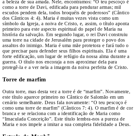
a beleza de sua amada. Nele, encontramos: “O teu pescoço é
como a torre de Davi, edificada para pendurar armas; mil
escudos pendem dela, todos broquéis de poderosos” (Cântico
dos Cânticos 4: 4). Maria é muitas vezes vista como um
símbolo da Igreja, a noiva de Cristo, e, assim, o título aponta
primeiro para este aspecto espiritual do papel de Maria na
história da salvação. Em segundo lugar, o rei Davi construiu
uma torre na cidade de Jerusalém para proteger o povo dos
assaltos do inimigo. Maria é uma mãe protetora e fará tudo o
que precisar para defender seus filhos espirituais. Ela é uma
forte edificação, um lugar de refúgio da nossa alma durante a
guerra. O título nos encoraja a nos aproximar dela para
protegê-la e a ver nela a imagem da noiva perfeita de Cristo.
Torre de marfim
Outra torre, mas desta vez a torre é de “marfim”. Novamente,
este título aparece primeiro no Cântico de Salomão em um
cenário semelhante. Deus fala novamente: “O teu pescoço é
como uma torre de marfim” (Cânticos 7: 4). O marfim é de cor
branca e se relaciona com a identificação de Maria como
“Imaculada Conceição”. Este título lembra-nos a pureza de
Maria e nos impele a imitar a sua completa fidelidade a Deus.