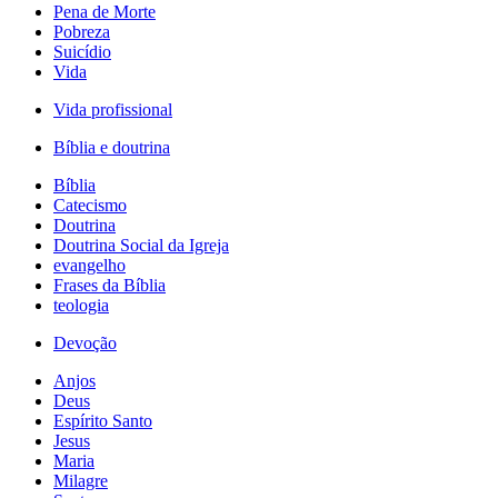
Pena de Morte
Pobreza
Suicídio
Vida
Vida profissional
Bíblia e doutrina
Bíblia
Catecismo
Doutrina
Doutrina Social da Igreja
evangelho
Frases da Bíblia
teologia
Devoção
Anjos
Deus
Espírito Santo
Jesus
Maria
Milagre