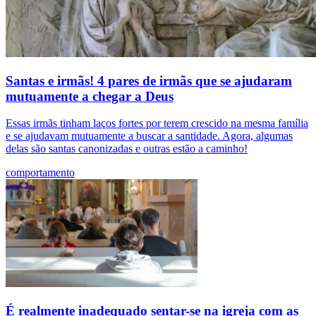
Santas e irmãs! 4 pares de irmãs que se ajudaram
mutuamente a chegar a Deus
Essas irmãs tinham laços fortes por terem crescido na mesma família
e se ajudavam mutuamente a buscar a santidade. Agora, algumas
delas são santas canonizadas e outras estão a caminho!
comportamento
É realmente inadequado sentar-se na igreja com as