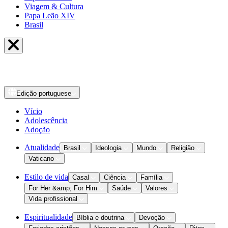
Viagem & Cultura
Papa Leão XIV
Brasil
Edição
portuguese
Vício
Adolescência
Adoção
Atualidade
Brasil
Ideologia
Mundo
Religião
Vaticano
Estilo de vida
Casal
Ciência
Família
For Her &amp; For Him
Saúde
Valores
Vida profissional
Espiritualidade
Bíblia e doutrina
Devoção