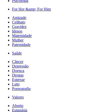
Psicologia
For Her &amp; For Him
Amizade
Celibato
Gravidez
Idosos
Maternidade
Mulher
Paternidade
Saúde
Câncer
Depressão
Doença
Drogas
Estresse
Luto
Pornografia
Valores
Aborto
Eutanásia