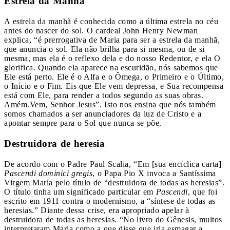
Estrela da Manhã
A estrela da manhã é conhecida como a última estrela no céu
antes do nascer do sol. O cardeal John Henry Newman
explica, “é prerrogativa de Maria para ser a estrela da manhã,
que anuncia o sol. Ela não brilha para si mesma, ou de si
mesma, mas ela é o reflexo dela e do nosso Redentor, e ela O
glorifica. Quando ela aparece na escuridão, nós sabemos que
Ele está perto. Ele é o Alfa e o Ômega, o Primeiro e o Último,
o Início e o Fim. Eis que Ele vem depressa, e Sua recompensa
está com Ele, para render a todos segundo as suas obras.
Amém.Vem, Senhor Jesus”. Isto nos ensina que nós também
somos chamados a ser anunciadores da luz de Cristo e a
apontar sempre para o Sol que nunca se põe.
Destruidora de heresia
De acordo com o Padre Paul Scalia, “Em [sua encíclica carta]
Pascendi dominici gregis
, o Papa Pio X invoca a Santíssima
Virgem Maria pelo título de “destruidora de todas as heresias”.
O título tinha um significado particular em
Pascendi
, que foi
escrito em 1911 contra o modernismo, a “síntese de todas as
heresias.” Diante dessa crise, era apropriado apelar à
destruidora de todas as heresias. “No livro do Gênesis, muitos
interpretaram Maria como a que disse que iria esmagar a