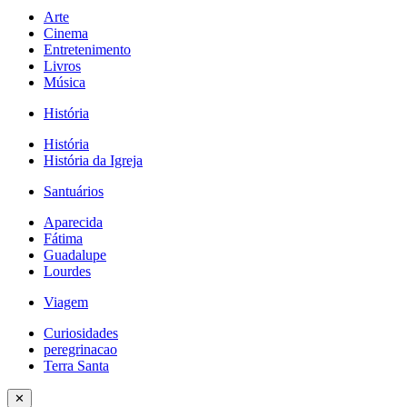
Arte
Cinema
Entretenimento
Livros
Música
História
História
História da Igreja
Santuários
Aparecida
Fátima
Guadalupe
Lourdes
Viagem
Curiosidades
peregrinacao
Terra Santa
✕