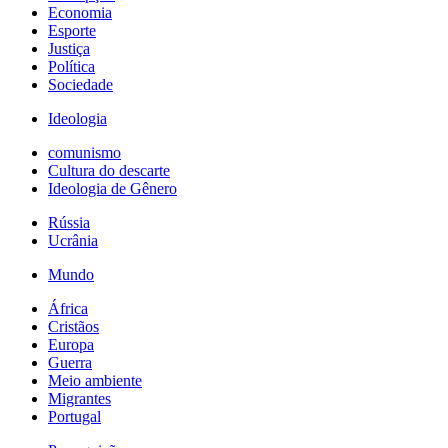
Economia
Esporte
Justiça
Política
Sociedade
Ideologia
comunismo
Cultura do descarte
Ideologia de Gênero
Rússia
Ucrânia
Mundo
África
Cristãos
Europa
Guerra
Meio ambiente
Migrantes
Portugal