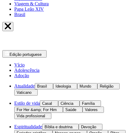
Viagem & Cultura
Papa Leão XIV
Brasil
Edição
portuguese
Vício
Adolescência
Adoção
Atualidade
Brasil
Ideologia
Mundo
Religião
Vaticano
Estilo de vida
Casal
Ciência
Família
For Her &amp; For Him
Saúde
Valores
Vida profissional
Espiritualidade
Bíblia e doutrina
Devoção