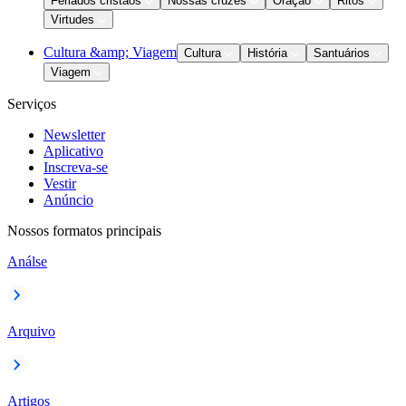
Feriados cristãos
Nossas cruzes
Oração
Ritos
Virtudes
Cultura &amp; Viagem
Cultura
História
Santuários
Viagem
Serviços
Newsletter
Aplicativo
Inscreva-se
Vestir
Anúncio
Nossos formatos principais
Análse
Arquivo
Artigos