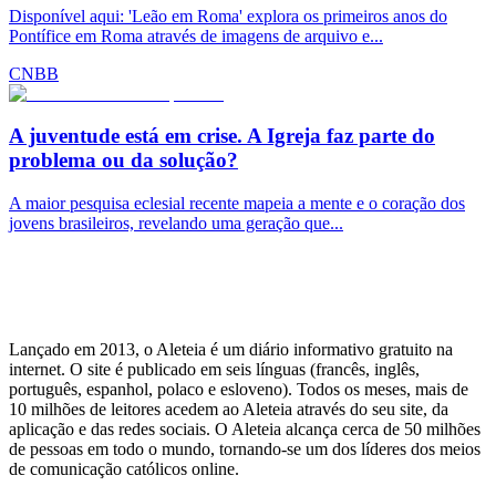
Disponível aqui: 'Leão em Roma' explora os primeiros anos do
Pontífice em Roma através de imagens de arquivo e...
CNBB
A juventude está em crise. A Igreja faz parte do
problema ou da solução?
A maior pesquisa eclesial recente mapeia a mente e o coração dos
jovens brasileiros, revelando uma geração que...
Lançado em 2013, o Aleteia é um diário informativo gratuito na
internet. O site é publicado em seis línguas (francês, inglês,
português, espanhol, polaco e esloveno). Todos os meses, mais de
10 milhões de leitores acedem ao Aleteia através do seu site, da
aplicação e das redes sociais. O Aleteia alcança cerca de 50 milhões
de pessoas em todo o mundo, tornando-se um dos líderes dos meios
de comunicação católicos online.