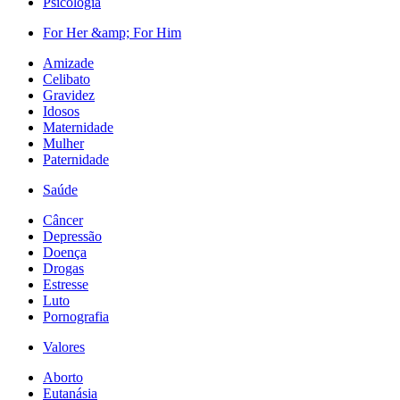
Psicologia
For Her &amp; For Him
Amizade
Celibato
Gravidez
Idosos
Maternidade
Mulher
Paternidade
Saúde
Câncer
Depressão
Doença
Drogas
Estresse
Luto
Pornografia
Valores
Aborto
Eutanásia