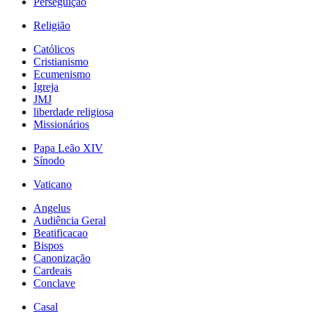
Perseguição
Religião
Católicos
Cristianismo
Ecumenismo
Igreja
JMJ
liberdade religiosa
Missionários
Papa Leão XIV
Sínodo
Vaticano
Angelus
Audiência Geral
Beatificacao
Bispos
Canonização
Cardeais
Conclave
Casal