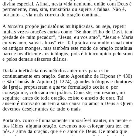
divina especial. Afinal, nesta vida nenhuma união com Deus é
permanente, mas, sim, transitória ou sujeita a falhas. Não é,
portanto, a via mais correta de oração contínua.
A
terceira
propõe jaculatórias multiplicadas, ou seja, repetir
muitas vezes orações curtas como “Senhor, Filho de Davi, tem
piedade de mim pecador”, “Jesus, eu vos amo”, “Jesus e Maria
eu vos amo, salvai almas” etc. Tal prática era muito usual entre
os antigos monges, mas também este modo de oração contínua
parece insuficiente aos teólogos, pois é interrompido pelo sono
e pelos demais afazeres diários.
Dada a ineficácia dos métodos anteriores para estar
continuamente em oração, Santo Agostinho de Hipona (†
430)
e São Tomás de Aquino (†
1274), grandes teólogos e doutores
da Igreja, propuseram a
quarta
formulação aceita e, por
conseguinte, colocada em prática. Consiste, em resumo, no
seguinte: antes de toda oração, existe o anseio de orar. Tal
anseio é motivado ou tem a sua causa no amor a Deus a Quem
devemos desejar antes de tudo o mais.
Portanto, como é humanamente impossível manter, na mente e
nos lábios, alguma oração, devemos nos esforçar para ter, em
nós, a alma da oração, que é o amor de Deus. De modo que