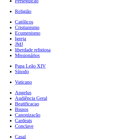
Perseguição
Religião
Católicos
Cristianismo
Ecumenismo
Igreja
JMJ
liberdade religiosa
Missionários
Papa Leão XIV
Sínodo
Vaticano
Angelus
Audiência Geral
Beatificacao
Bispos
Canonização
Cardeais
Conclave
Casal