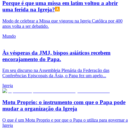
Porque é que uma missa em latim voltou a abrir
uma ferida na Igreja?
Modo de celebrar a Missa que vigorou na Igreja Católica por 400
anos volta a ser debatido.
Mundo
Às vésperas da JMJ, bispos asiáticos recebem
encorajamento do Papa.
Em seu discurso na Assembleia Plenária da Federação das
Conferências Episcopais da Ásia, o Papa fez um apelo...
Igreja
Motu Proprio: o instrumento com que o Papa pode
mudar a organização da Igreja
O que é um Motu Proprio e por que o Papa o utiliza para governar a
Igreja