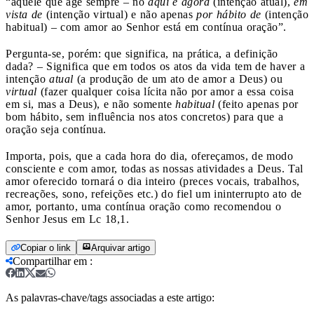
“aquele que age sempre – no
aqui e agora
(intenção atual),
em
vista de
(intenção virtual) e não apenas
por hábito de
(intenção
habitual) – com amor ao Senhor está em contínua oração”.
Pergunta-se, porém: que significa, na prática, a definição
dada? – Significa que em todos os atos da vida tem de haver a
intenção
atual
(a produção de um ato de amor a Deus) ou
virtual
(fazer qualquer coisa lícita não por amor a essa coisa
em si, mas a Deus), e não somente
habitual
(feito apenas por
bom hábito, sem influência nos atos concretos) para que a
oração seja contínua.
Importa, pois, que a cada hora do dia, ofereçamos, de modo
consciente e com amor, todas as nossas atividades a Deus. Tal
amor oferecido tornará o dia inteiro (preces vocais, trabalhos,
recreações, sono, refeições etc.) do fiel um ininterrupto ato de
amor, portanto, uma contínua oração como recomendou o
Senhor Jesus em Lc 18,1.
Copiar o link
Arquivar artigo
Compartilhar em
:
As palavras-chave/tags associadas a este artigo: