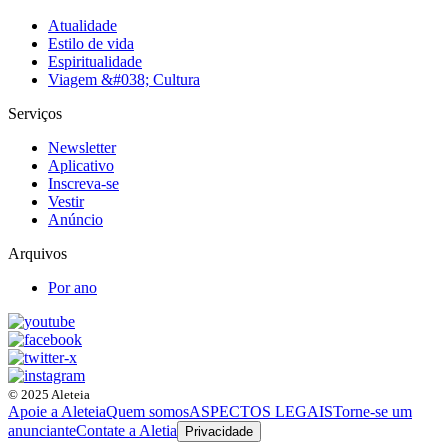
Atualidade
Estilo de vida
Espiritualidade
Viagem &#038; Cultura
Serviços
Newsletter
Aplicativo
Inscreva-se
Vestir
Anúncio
Arquivos
Por ano
© 2025 Aleteia
Apoie a Aleteia
Quem somos
ASPECTOS LEGAIS
Torne-se um
anunciante
Contate a Aletia
Privacidade