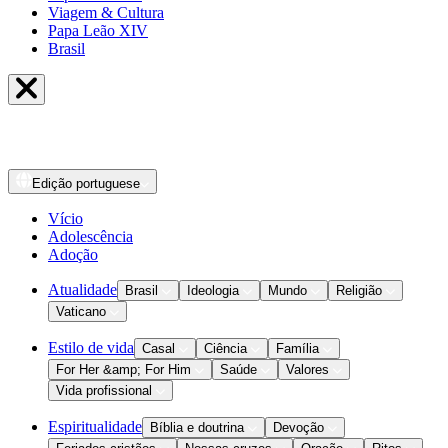
Viagem & Cultura
Papa Leão XIV
Brasil
Edição
portuguese
Vício
Adolescência
Adoção
Atualidade
Brasil
Ideologia
Mundo
Religião
Vaticano
Estilo de vida
Casal
Ciência
Família
For Her &amp; For Him
Saúde
Valores
Vida profissional
Espiritualidade
Bíblia e doutrina
Devoção