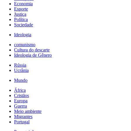
Economia
Esporte
Justiça
Política
Sociedade
Ideologia
comunismo
Cultura do descarte
Ideologia de Gênero
Rússia
Ucrânia
Mundo
África
Cristãos
Europa
Guerra
Meio ambiente
Migrantes
Portugal