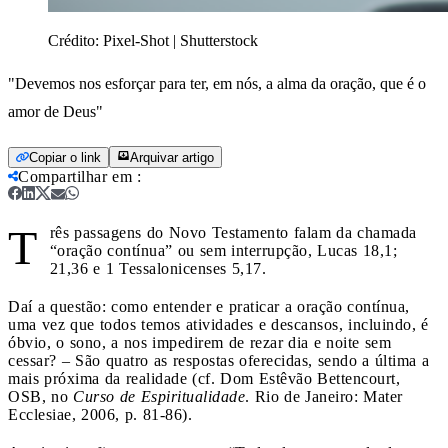
Crédito:
Pixel-Shot | Shutterstock
"Devemos nos esforçar para ter, em nós, a alma da oração, que é o
amor de Deus"
Copiar o link
Arquivar artigo
Compartilhar em
:
T
rês passagens do Novo Testamento falam da chamada
“oração contínua” ou sem interrupção, Lucas 18,1;
21,36 e 1 Tessalonicenses 5,17.
Daí a questão: como entender e praticar a oração contínua,
uma vez que todos temos atividades e descansos, incluindo, é
óbvio, o sono, a nos impedirem de rezar dia e noite sem
cessar? – São quatro as respostas oferecidas, sendo a última a
mais próxima da realidade (cf. Dom E
stêvão Bettencourt,
OSB,
no
Cur
so de Espiritualidade
. Rio de Janeiro: Mater
Ecclesiae, 2006, p. 81-86)
.