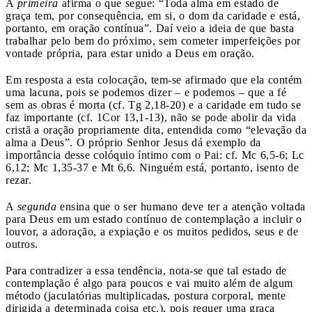
A
primeira
afirma o que segue: “Toda alma em estado de
graça tem, por consequência, em si, o dom da caridade e está,
portanto, em oração contínua”. Daí veio a ideia de que basta
trabalhar pelo bem do próximo, sem cometer imperfeições por
vontade própria, para estar unido a Deus em oração.
Em resposta a esta colocação, tem-se afirmado que ela contém
uma lacuna, pois se podemos dizer – e podemos – que a fé
sem as obras é morta (cf. Tg 2,18-20) e a caridade em tudo se
faz importante (cf. 1Cor 13,1-13), não se pode abolir da vida
cristã a oração propriamente dita, entendida como “elevação da
alma a Deus”. O próprio Senhor Jesus dá exemplo da
importância desse colóquio íntimo com o Pai: cf. Mc 6,5-6; Lc
6,12; Mc 1,35-37 e Mt 6,6. Ninguém está, portanto, isento de
rezar.
A
segunda
ensina que o ser humano deve ter a atenção voltada
para Deus em um estado contínuo de contemplação a incluir o
louvor, a adoração, a expiação e os muitos pedidos, seus e de
outros.
Para contradizer a essa tendência, nota-se que tal estado de
contemplação é algo para poucos e vai muito além de algum
método (jaculatórias multiplicadas, postura corporal, mente
dirigida a determinada coisa etc.), pois requer uma graça