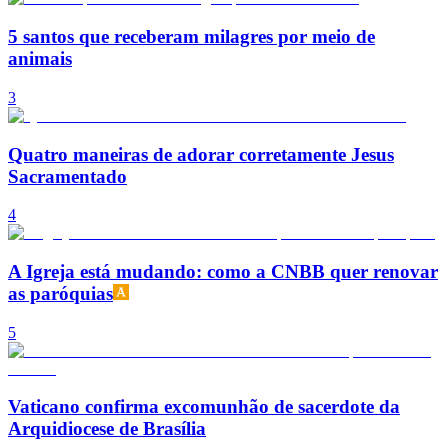
5 santos que receberam milagres por meio de
animais
3
Quatro maneiras de adorar corretamente Jesus
Sacramentado
4
A Igreja está mudando: como a CNBB quer renovar
as paróquias
5
Vaticano confirma excomunhão de sacerdote da
Arquidiocese de Brasília