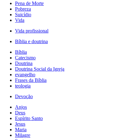
Pena de Morte
Pobreza
Suicídio
Vida
Vida profissional
Bíblia e doutrina
Bíblia
Catecismo
Doutrina
Doutrina Social da Igreja
evangelho
Frases da Bíblia
teologia
Devoção
Anjos
Deus
Espírito Santo
Jesus
Maria
Milagre