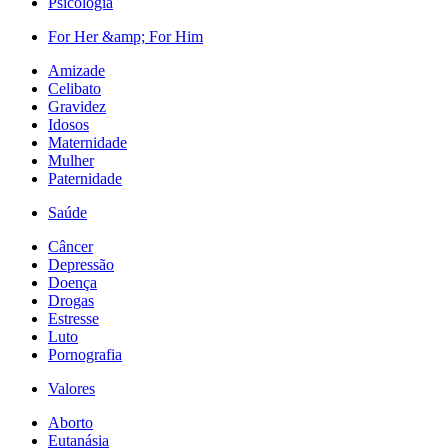
Psicologia
For Her &amp; For Him
Amizade
Celibato
Gravidez
Idosos
Maternidade
Mulher
Paternidade
Saúde
Câncer
Depressão
Doença
Drogas
Estresse
Luto
Pornografia
Valores
Aborto
Eutanásia