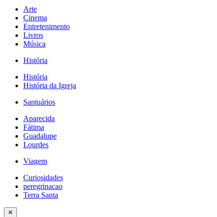
Arte
Cinema
Entretenimento
Livros
Música
História
História
História da Igreja
Santuários
Aparecida
Fátima
Guadalupe
Lourdes
Viagem
Curiosidades
peregrinacao
Terra Santa
✕