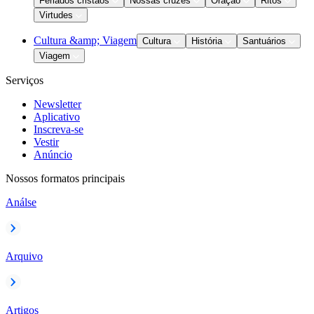
Feriados cristãos
Nossas cruzes
Oração
Ritos
Virtudes
Cultura &amp; Viagem
Cultura
História
Santuários
Viagem
Serviços
Newsletter
Aplicativo
Inscreva-se
Vestir
Anúncio
Nossos formatos principais
Análse
Arquivo
Artigos