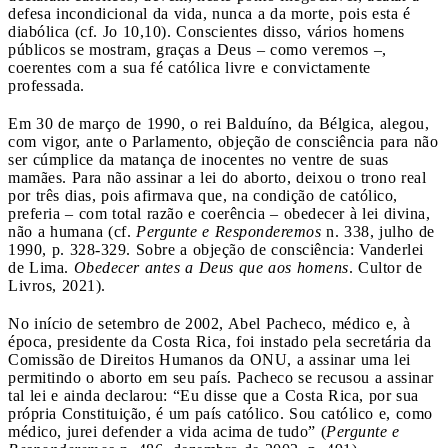
defesa incondicional da vida, nunca a da morte, pois esta é
diabólica (cf. Jo 10,10). Conscientes disso, vários homens
públicos se mostram, graças a Deus – como veremos –,
coerentes com a sua fé católica livre e convictamente
professada.
Em 30 de março de 1990, o rei Balduíno, da Bélgica, alegou,
com vigor, ante o Parlamento, objeção de consciência para não
ser cúmplice da matança de inocentes no ventre de suas
mamães. Para não assinar a lei do aborto, deixou o trono real
por três dias, pois afirmava que, na condição de católico,
preferia – com total razão e coerência – obedecer à lei divina,
não a humana (cf.
Pergunte e Responderemos
n. 338, julho de
1990, p. 328-329. Sobre a objeção de consciência: Vanderlei
de Lima.
Obedecer antes a Deus que aos homens
. Cultor de
Livros, 2021).
No início de setembro de 2002, Abel Pacheco, médico e, à
época, presidente da Costa Rica, foi instado pela secretária da
Comissão de Direitos Humanos da ONU, a assinar uma lei
permitindo o aborto em seu país. Pacheco se recusou a assinar
tal lei e ainda declarou: “Eu disse que a Costa Rica, por sua
própria Constituição, é um país católico. Sou católico e, como
médico, jurei defender a vida acima de tudo” (
Pergunte e