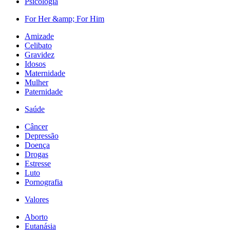
Psicologia
For Her &amp; For Him
Amizade
Celibato
Gravidez
Idosos
Maternidade
Mulher
Paternidade
Saúde
Câncer
Depressão
Doença
Drogas
Estresse
Luto
Pornografia
Valores
Aborto
Eutanásia