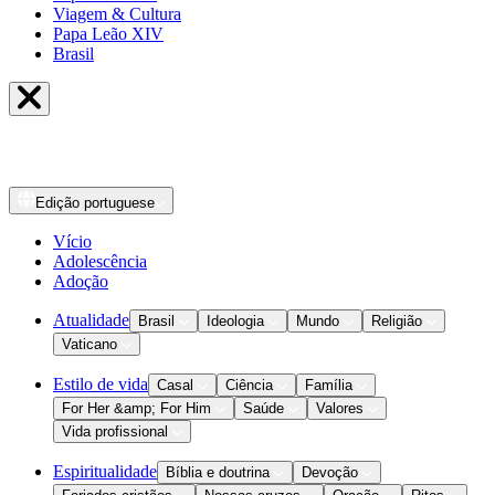
Viagem & Cultura
Papa Leão XIV
Brasil
Edição
portuguese
Vício
Adolescência
Adoção
Atualidade
Brasil
Ideologia
Mundo
Religião
Vaticano
Estilo de vida
Casal
Ciência
Família
For Her &amp; For Him
Saúde
Valores
Vida profissional
Espiritualidade
Bíblia e doutrina
Devoção