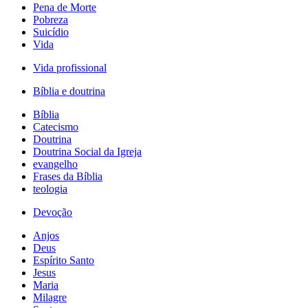
Pena de Morte
Pobreza
Suicídio
Vida
Vida profissional
Bíblia e doutrina
Bíblia
Catecismo
Doutrina
Doutrina Social da Igreja
evangelho
Frases da Bíblia
teologia
Devoção
Anjos
Deus
Espírito Santo
Jesus
Maria
Milagre