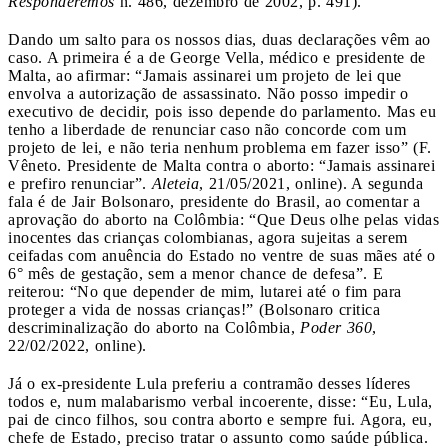
Responderemos
n. 486, dezembro de 2002, p. 491).
Dando um salto para os nossos dias, duas declarações vêm ao
caso. A primeira é a de George Vella, médico e presidente de
Malta, ao afirmar: “Jamais assinarei um projeto de lei que
envolva a autorização de assassinato. Não posso impedir o
executivo de decidir, pois isso depende do parlamento. Mas eu
tenho a liberdade de renunciar caso não concorde com um
projeto de lei, e não teria nenhum problema em fazer isso” (F.
Vêneto. Presidente de Malta contra o aborto: “Jamais assinarei
e prefiro renunciar”.
Aleteia
, 21/05/2021, online). A segunda
fala é de Jair Bolsonaro, presidente do Brasil, ao comentar a
aprovação do aborto na Colômbia: “Que Deus olhe pelas vidas
inocentes das crianças colombianas, agora sujeitas a serem
ceifadas com anuência do Estado no ventre de suas mães até o
6° mês de gestação, sem a menor chance de defesa”. E
reiterou: “No que depender de mim, lutarei até o fim para
proteger a vida de nossas crianças!” (Bolsonaro critica
descriminalização do aborto na Colômbia,
Poder 360
,
22/02/2022, online).
Já o ex-presidente Lula preferiu a contramão desses líderes
todos e, num malabarismo verbal incoerente, disse: “Eu, Lula,
pai de cinco filhos, sou contra aborto e sempre fui. Agora, eu,
chefe de Estado, preciso tratar o assunto como saúde pública.