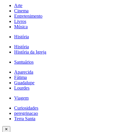
Arte
Cinema
Entretenimento
Livros
Música
História
História
História da Igreja
Santuários
Aparecida
Fátima
Guadalupe
Lourdes
Viagem
Curiosidades
peregrinacao
Terra Santa
✕