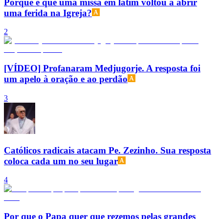
Porque é que uma missa em latim voltou a abrir
uma ferida na Igreja?
2
[VÍDEO] Profanaram Medjugorje. A resposta foi
um apelo à oração e ao perdão
3
Católicos radicais atacam Pe. Zezinho. Sua resposta
coloca cada um no seu lugar
4
Por que o Papa quer que rezemos pelas grandes