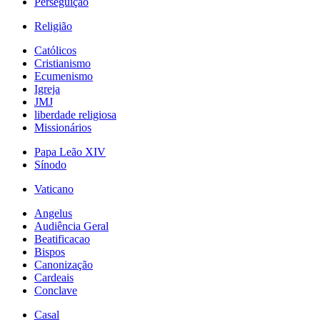
Perseguição
Religião
Católicos
Cristianismo
Ecumenismo
Igreja
JMJ
liberdade religiosa
Missionários
Papa Leão XIV
Sínodo
Vaticano
Angelus
Audiência Geral
Beatificacao
Bispos
Canonização
Cardeais
Conclave
Casal