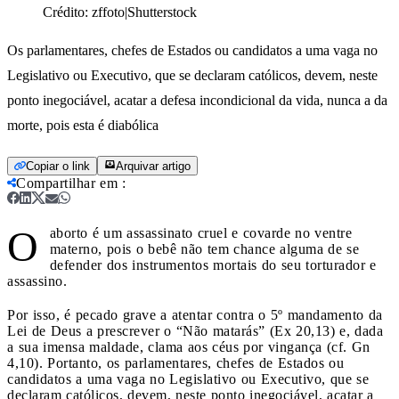
Crédito:
zffoto|Shutterstock
Os parlamentares, chefes de Estados ou candidatos a uma vaga no
Legislativo ou Executivo, que se declaram católicos, devem, neste
ponto inegociável, acatar a defesa incondicional da vida, nunca a da
morte, pois esta é diabólica
Copiar o link
Arquivar artigo
Compartilhar em
:
O
aborto é um assassinato cruel e covarde no ventre
materno, pois o bebê não tem chance alguma de se
defender dos instrumentos mortais do seu torturador e
assassino.
Por isso, é pecado grave a atentar contra o 5º mandamento da
Lei de Deus a prescrever o “Não matarás” (Ex 20,13) e, dada
a sua imensa maldade, clama aos céus por vingança (cf. Gn
4,10). Portanto, os parlamentares, chefes de Estados ou
candidatos a uma vaga no Legislativo ou Executivo, que se
declaram católicos, devem, neste ponto inegociável, acatar a