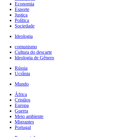
Economia
Esporte
Justiça
Política
Sociedade
Ideologia
comunismo
Cultura do descarte
Ideologia de Gênero
Rússia
Ucrânia
Mundo
África
Cristãos
Europa
Guerra
Meio ambiente
Migrantes
Portugal