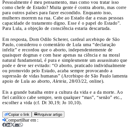
Pessoalmente é meu pensamento, mas como vou tratar isso
como chefe de Estado? Muita gente é contra aborto, mas corre
para outros países para fazer escondido. Enquanto isso,
mulheres morrem na rua. Cabe ao Estado dar a essas pessoas
capacidade de tratamento digno. Esse é o papel do Estado”.
Para Lula, a objeção de consciência estaria descartada.
Em resposta, Dom Odilo Scherer, cardeal arcebispo de São
Paulo, considerou o comentário de Lula uma “declaração
infeliz” e recordou que o aborto, independentemente de
quaisquer dogmas e com base apenas na ciência e na moral
natural fundamental, é pura e simplesmente um assassinato que
pode e deve ser evitado: “O aborto, praticado individualmente
ou promovido pelo Estado, acaba sempre provocando a
supressão de vidas humanas” (Arcebispo de São Paulo lamenta
apoio de Lula ao aborto,
Aleteia
, 28/03/22, online).
Eis a grande batalha entre a cultura da vida e a da morte. Ao
fiel católico cabe sempre, sem qualquer “mas”, “senão” etc.,
escolher a vida (cf. Dt 30,19; Jo 10,10).
Copiar o link
Arquivar artigo
Compartilhar em
: