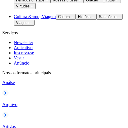
Feriados cristãos
Nossas cruzes
Oração
Ritos
Virtudes
Cultura &amp; Viagem
Cultura
História
Santuários
Viagem
Serviços
Newsletter
Aplicativo
Inscreva-se
Vestir
Anúncio
Nossos formatos principais
Análse
Arquivo
Artigos