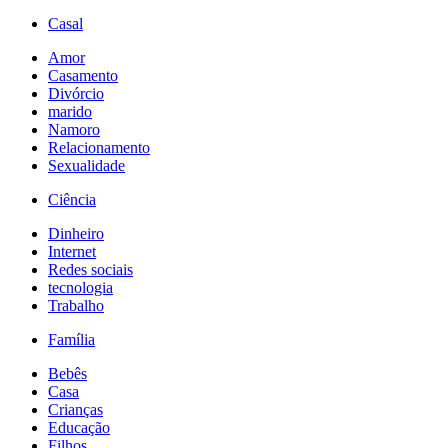
Casal
Amor
Casamento
Divórcio
marido
Namoro
Relacionamento
Sexualidade
Ciência
Dinheiro
Internet
Redes sociais
tecnologia
Trabalho
Família
Bebês
Casa
Crianças
Educação
Filhos