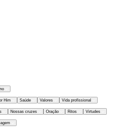
ano
or Him
Saúde
Valores
Vida profissional
s
Nossas cruzes
Oração
Ritos
Virtudes
iagem