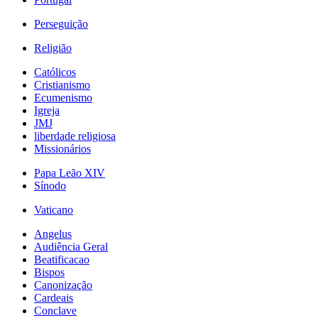
Perseguição
Religião
Católicos
Cristianismo
Ecumenismo
Igreja
JMJ
liberdade religiosa
Missionários
Papa Leão XIV
Sínodo
Vaticano
Angelus
Audiência Geral
Beatificacao
Bispos
Canonização
Cardeais
Conclave