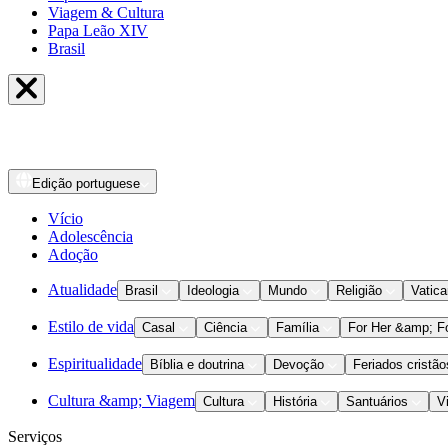
Viagem & Cultura
Papa Leão XIV
Brasil
Edição
portuguese
Vício
Adolescência
Adoção
Atualidade
Brasil
Ideologia
Mundo
Religião
Vatic
Estilo de vida
Casal
Ciência
Família
For Her &amp; F
Espiritualidade
Bíblia e doutrina
Devoção
Feriados cristão
Cultura &amp; Viagem
Cultura
História
Santuários
V
Serviços