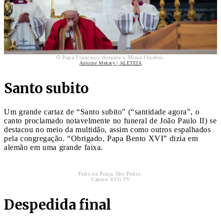
O Papa Francisco durante a Missa fúnebre.
Antoine Mekary | ALETEIA
Santo subito
Um grande cartaz de “Santo subito” (“santidade agora”, o
canto proclamado notavelmente no funeral de João Paulo II) se
destacou no meio da multidão, assim como outros espalhados
pela congregação. “Obrigado, Papa Bento XVI” dizia em
alemão em uma grande faixa.
Fiéis na Praça São Pedro.
Capture KTO TV
Despedida final