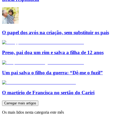
O papel dos avós na criação, sem substituir os pais
Preso, pai doa um rim e salva a filha de 12 anos
Um pai salva o filho da guerra: “Dê-me o fuzil”
O martírio de Francisca no sertão do Cariri
Carregar mais artigos
Os mais lidos nesta categoria este mês