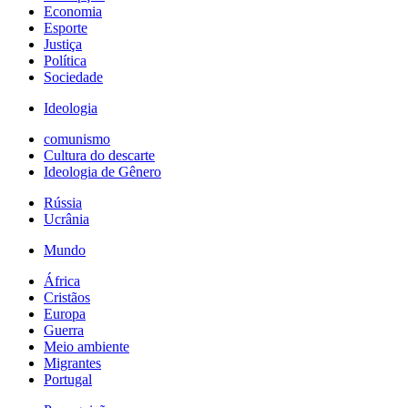
Economia
Esporte
Justiça
Política
Sociedade
Ideologia
comunismo
Cultura do descarte
Ideologia de Gênero
Rússia
Ucrânia
Mundo
África
Cristãos
Europa
Guerra
Meio ambiente
Migrantes
Portugal