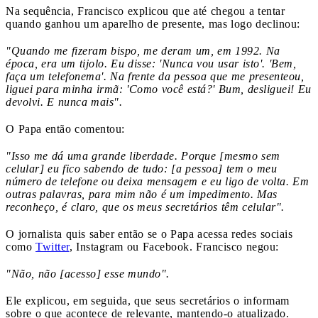
Na sequência, Francisco explicou que até chegou a tentar
quando ganhou um aparelho de presente, mas logo declinou:
"Quando me fizeram bispo, me deram um, em 1992. Na
época, era um tijolo. Eu disse: 'Nunca vou usar isto'. 'Bem,
faça um telefonema'. Na frente da pessoa que me presenteou,
liguei para minha irmã: 'Como você está?' Bum, desliguei! Eu
devolvi. E nunca mais".
O Papa então comentou:
"Isso me dá uma grande liberdade. Porque [mesmo sem
celular] eu fico sabendo de tudo: [a pessoa] tem o meu
número de telefone ou deixa mensagem e eu ligo de volta. Em
outras palavras, para mim não é um impedimento. Mas
reconheço, é claro, que os meus secretários têm celular".
O jornalista quis saber então se o Papa acessa redes sociais
como
Twitter
, Instagram ou Facebook. Francisco negou:
"Não, não [acesso] esse mundo".
Ele explicou, em seguida, que seus secretários o informam
sobre o que acontece de relevante, mantendo-o atualizado.