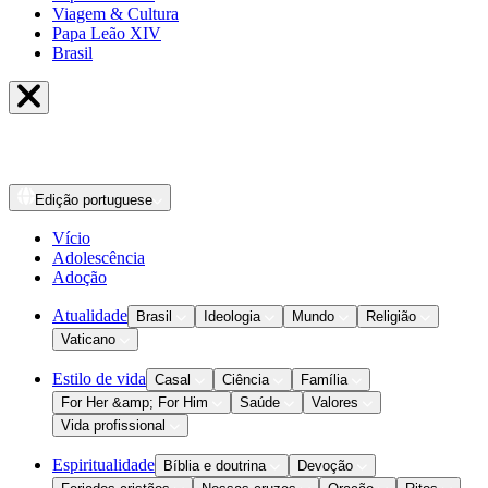
Viagem & Cultura
Papa Leão XIV
Brasil
Edição
portuguese
Vício
Adolescência
Adoção
Atualidade
Brasil
Ideologia
Mundo
Religião
Vaticano
Estilo de vida
Casal
Ciência
Família
For Her &amp; For Him
Saúde
Valores
Vida profissional
Espiritualidade
Bíblia e doutrina
Devoção