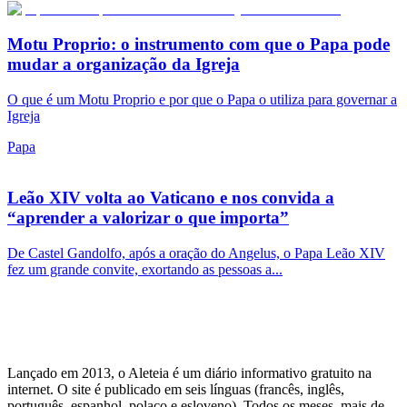
Motu Proprio: o instrumento com que o Papa pode
mudar a organização da Igreja
O que é um Motu Proprio e por que o Papa o utiliza para governar a
Igreja
Papa
Leão XIV volta ao Vaticano e nos convida a
“aprender a valorizar o que importa”
De Castel Gandolfo, após a oração do Angelus, o Papa Leão XIV
fez um grande convite, exortando as pessoas a...
Lançado em 2013, o Aleteia é um diário informativo gratuito na
internet. O site é publicado em seis línguas (francês, inglês,
português, espanhol, polaco e esloveno). Todos os meses, mais de