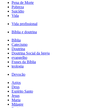
Pena de Morte
Pobreza
Suicídio
Vida
Vida profissional
Bíblia e doutrina
Bíblia
Catecismo
Doutrina
Doutrina Social da Igreja
evangelho
Frases da Bíblia
teologia
Devoção
Anjos
Deus
Espírito Santo
Jesus
Maria
Milagre