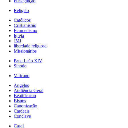
Perseguição
Religião
Católicos
Cristianismo
Ecumenismo
Igreja
JMJ
liberdade religiosa
Missionários
Papa Leão XIV
Sínodo
Vaticano
Angelus
Audiência Geral
Beatificacao
Bispos
Canonização
Cardeais
Conclave
Casal