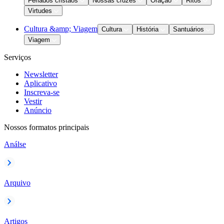
Feriados cristãos
Nossas cruzes
Oração
Ritos
Virtudes
Cultura &amp; Viagem
Cultura
História
Santuários
Viagem
Serviços
Newsletter
Aplicativo
Inscreva-se
Vestir
Anúncio
Nossos formatos principais
Análse
Arquivo
Artigos