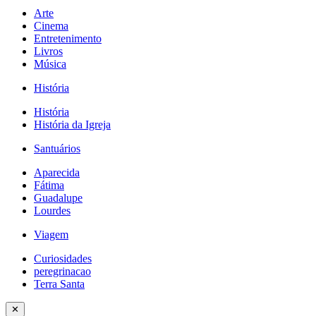
Arte
Cinema
Entretenimento
Livros
Música
História
História
História da Igreja
Santuários
Aparecida
Fátima
Guadalupe
Lourdes
Viagem
Curiosidades
peregrinacao
Terra Santa
✕