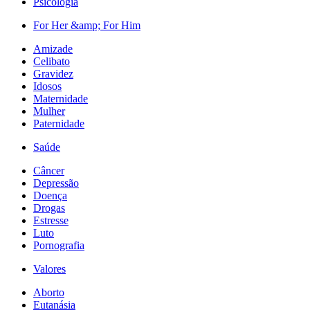
Psicologia
For Her &amp; For Him
Amizade
Celibato
Gravidez
Idosos
Maternidade
Mulher
Paternidade
Saúde
Câncer
Depressão
Doença
Drogas
Estresse
Luto
Pornografia
Valores
Aborto
Eutanásia