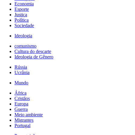
Economia
Esporte
Justiça
Política
Sociedade
Ideologia
comunismo
Cultura do descarte
Ideologia de Gênero
Rússia
Ucrânia
Mundo
África
Cristãos
Europa
Guerra
Meio ambiente
Migrantes
Portugal