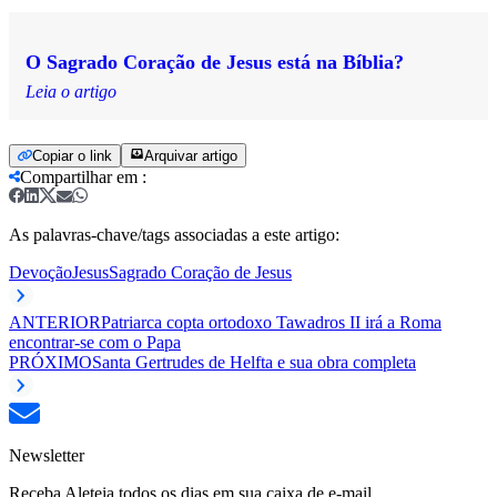
O Sagrado Coração de Jesus está na Bíblia?
Leia o artigo
Copiar o link
Arquivar artigo
Compartilhar em
:
As palavras-chave/tags associadas a este artigo:
Devoção
Jesus
Sagrado Coração de Jesus
ANTERIOR
Patriarca copta ortodoxo Tawadros II irá a Roma
encontrar-se com o Papa
PRÓXIMO
Santa Gertrudes de Helfta e sua obra completa
Newsletter
Receba Aleteia todos os dias em sua caixa de e-mail.