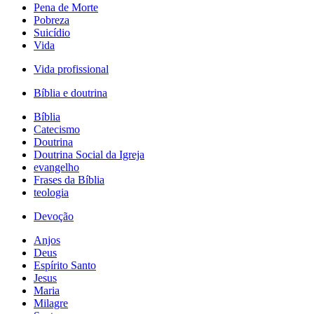
Pena de Morte
Pobreza
Suicídio
Vida
Vida profissional
Bíblia e doutrina
Bíblia
Catecismo
Doutrina
Doutrina Social da Igreja
evangelho
Frases da Bíblia
teologia
Devoção
Anjos
Deus
Espírito Santo
Jesus
Maria
Milagre