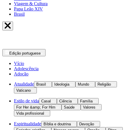
Viagem & Cultura
Papa Leão XIV
Brasil
Edição
portuguese
Vício
Adolescência
Adoção
Atualidade
Brasil
Ideologia
Mundo
Religião
Vaticano
Estilo de vida
Casal
Ciência
Família
For Her &amp; For Him
Saúde
Valores
Vida profissional
Espiritualidade
Bíblia e doutrina
Devoção