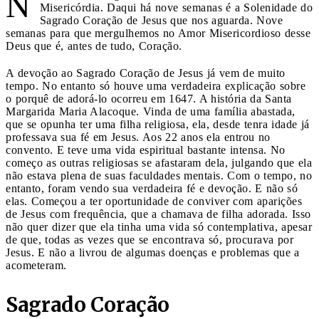
N
Misericórdia. Daqui há nove semanas é a Solenidade do
Sagrado Coração de Jesus que nos aguarda. Nove
semanas para que mergulhemos no Amor Misericordioso desse
Deus que é, antes de tudo, Coração.
A devoção ao Sagrado Coração de Jesus já vem de muito
tempo. No entanto só houve uma verdadeira explicação sobre
o porquê de adorá-lo ocorreu em 1647. A história da Santa
Margarida Maria Alacoque. Vinda de uma família abastada,
que se opunha ter uma filha religiosa, ela, desde tenra idade já
professava sua fé em Jesus. Aos 22 anos ela entrou no
convento. E teve uma vida espiritual bastante intensa. No
começo as outras religiosas se afastaram dela, julgando que ela
não estava plena de suas faculdades mentais. Com o tempo, no
entanto, foram vendo sua verdadeira fé e devoção. E não só
elas. Começou a ter oportunidade de conviver com aparições
de Jesus com frequência, que a chamava de filha adorada. Isso
não quer dizer que ela tinha uma vida só contemplativa, apesar
de que, todas as vezes que se encontrava só, procurava por
Jesus. E não a livrou de algumas doenças e problemas que a
acometeram.
Sagrado Coração