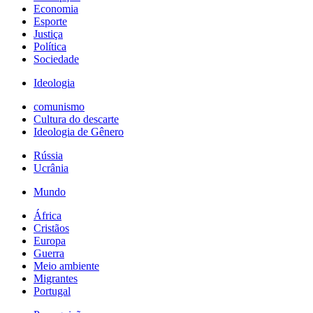
Economia
Esporte
Justiça
Política
Sociedade
Ideologia
comunismo
Cultura do descarte
Ideologia de Gênero
Rússia
Ucrânia
Mundo
África
Cristãos
Europa
Guerra
Meio ambiente
Migrantes
Portugal