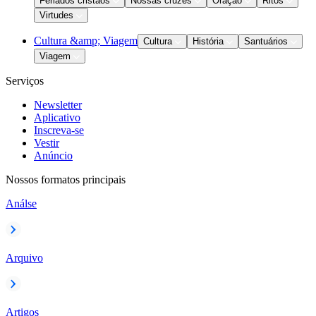
Feriados cristãos
Nossas cruzes
Oração
Ritos
Virtudes
Cultura &amp; Viagem
Cultura
História
Santuários
Viagem
Serviços
Newsletter
Aplicativo
Inscreva-se
Vestir
Anúncio
Nossos formatos principais
Análse
Arquivo
Artigos