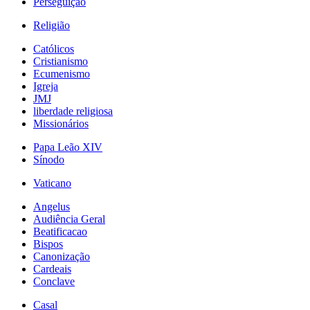
Perseguição
Religião
Católicos
Cristianismo
Ecumenismo
Igreja
JMJ
liberdade religiosa
Missionários
Papa Leão XIV
Sínodo
Vaticano
Angelus
Audiência Geral
Beatificacao
Bispos
Canonização
Cardeais
Conclave
Casal