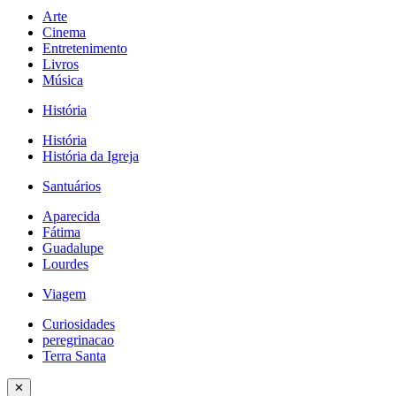
Arte
Cinema
Entretenimento
Livros
Música
História
História
História da Igreja
Santuários
Aparecida
Fátima
Guadalupe
Lourdes
Viagem
Curiosidades
peregrinacao
Terra Santa
✕