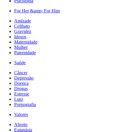
Psicologia
For Her &amp; For Him
Amizade
Celibato
Gravidez
Idosos
Maternidade
Mulher
Paternidade
Saúde
Câncer
Depressão
Doença
Drogas
Estresse
Luto
Pornografia
Valores
Aborto
Eutanásia