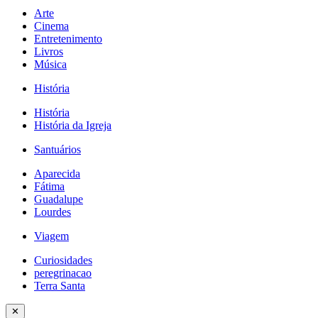
Arte
Cinema
Entretenimento
Livros
Música
História
História
História da Igreja
Santuários
Aparecida
Fátima
Guadalupe
Lourdes
Viagem
Curiosidades
peregrinacao
Terra Santa
✕