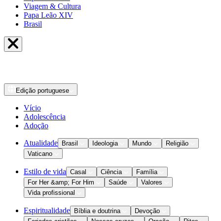
Viagem & Cultura
Papa Leão XIV
Brasil
Edição
portuguese
Vício
Adolescência
Adoção
Atualidade
Brasil
Ideologia
Mundo
Religião
Vaticano
Estilo de vida
Casal
Ciência
Família
For Her &amp; For Him
Saúde
Valores
Vida profissional
Espiritualidade
Bíblia e doutrina
Devoção