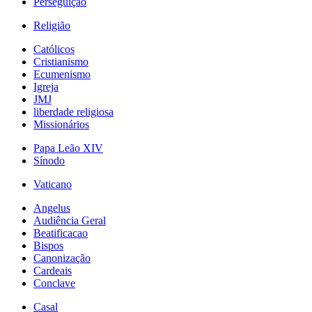
Perseguição
Religião
Católicos
Cristianismo
Ecumenismo
Igreja
JMJ
liberdade religiosa
Missionários
Papa Leão XIV
Sínodo
Vaticano
Angelus
Audiência Geral
Beatificacao
Bispos
Canonização
Cardeais
Conclave
Casal