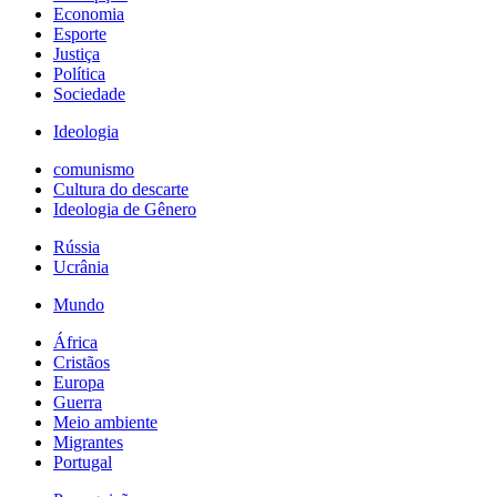
Economia
Esporte
Justiça
Política
Sociedade
Ideologia
comunismo
Cultura do descarte
Ideologia de Gênero
Rússia
Ucrânia
Mundo
África
Cristãos
Europa
Guerra
Meio ambiente
Migrantes
Portugal