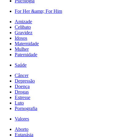
Psicologia
For Her &amp; For Him
Amizade
Celibato
Gravidez
Idosos
Maternidade
Mulher
Paternidade
Saúde
Câncer
Depressão
Doença
Drogas
Estresse
Luto
Pornografia
Valores
Aborto
Eutanásia