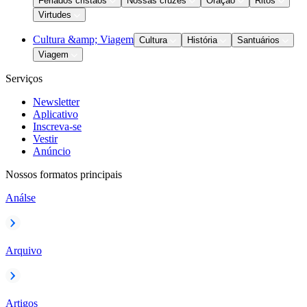
Feriados cristãos
Nossas cruzes
Oração
Ritos
Virtudes
Cultura &amp; Viagem
Cultura
História
Santuários
Viagem
Serviços
Newsletter
Aplicativo
Inscreva-se
Vestir
Anúncio
Nossos formatos principais
Análse
Arquivo
Artigos