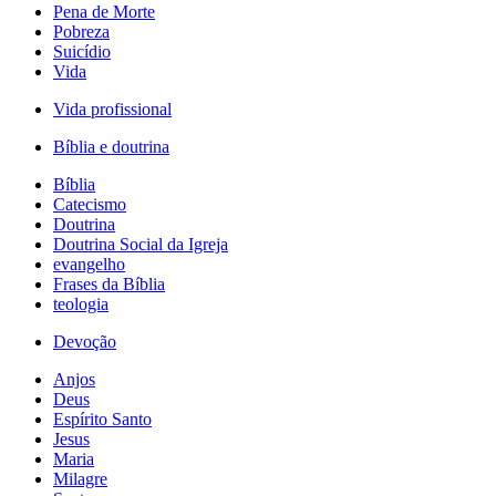
Pena de Morte
Pobreza
Suicídio
Vida
Vida profissional
Bíblia e doutrina
Bíblia
Catecismo
Doutrina
Doutrina Social da Igreja
evangelho
Frases da Bíblia
teologia
Devoção
Anjos
Deus
Espírito Santo
Jesus
Maria
Milagre