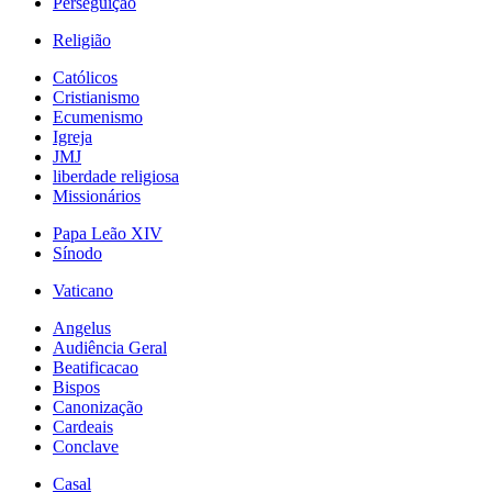
Perseguição
Religião
Católicos
Cristianismo
Ecumenismo
Igreja
JMJ
liberdade religiosa
Missionários
Papa Leão XIV
Sínodo
Vaticano
Angelus
Audiência Geral
Beatificacao
Bispos
Canonização
Cardeais
Conclave
Casal