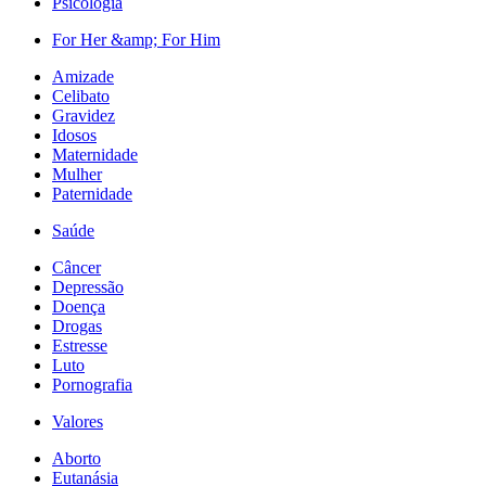
Psicologia
For Her &amp; For Him
Amizade
Celibato
Gravidez
Idosos
Maternidade
Mulher
Paternidade
Saúde
Câncer
Depressão
Doença
Drogas
Estresse
Luto
Pornografia
Valores
Aborto
Eutanásia