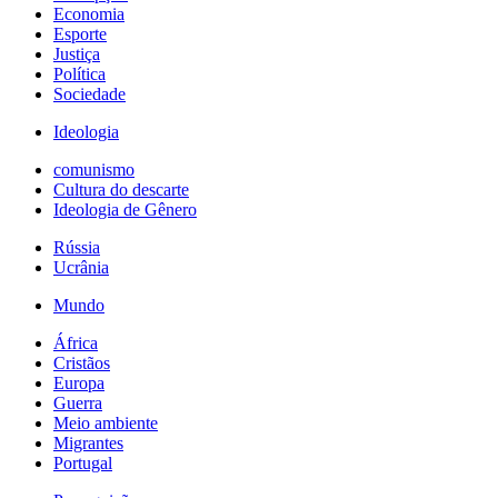
Economia
Esporte
Justiça
Política
Sociedade
Ideologia
comunismo
Cultura do descarte
Ideologia de Gênero
Rússia
Ucrânia
Mundo
África
Cristãos
Europa
Guerra
Meio ambiente
Migrantes
Portugal