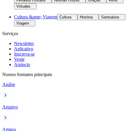
Feriados cristãos
Nossas cruzes
Oração
Ritos
Virtudes
Cultura &amp; Viagem
Cultura
História
Santuários
Viagem
Serviços
Newsletter
Aplicativo
Inscreva-se
Vestir
Anúncio
Nossos formatos principais
Análse
Arquivo
Artigos