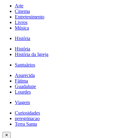
Arte
Cinema
Entretenimento
Livros
Música
História
História
História da Igreja
Santuários
Aparecida
Fátima
Guadalupe
Lourdes
Viagem
Curiosidades
peregrinacao
Terra Santa
✕