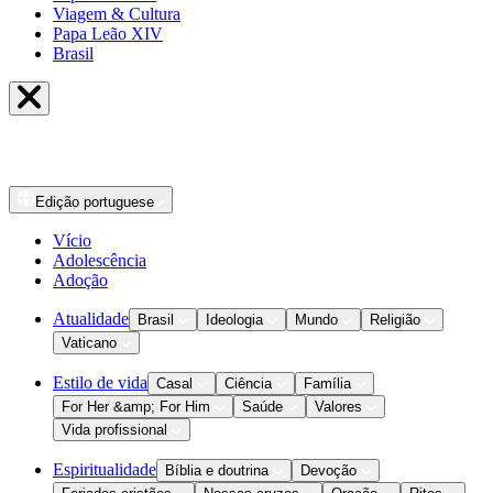
Viagem & Cultura
Papa Leão XIV
Brasil
Edição
portuguese
Vício
Adolescência
Adoção
Atualidade
Brasil
Ideologia
Mundo
Religião
Vaticano
Estilo de vida
Casal
Ciência
Família
For Her &amp; For Him
Saúde
Valores
Vida profissional
Espiritualidade
Bíblia e doutrina
Devoção