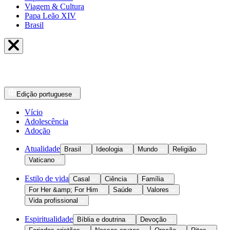
Viagem & Cultura
Papa Leão XIV
Brasil
Edição
portuguese
Vício
Adolescência
Adoção
Atualidade
Brasil
Ideologia
Mundo
Religião
Vaticano
Estilo de vida
Casal
Ciência
Família
For Her &amp; For Him
Saúde
Valores
Vida profissional
Espiritualidade
Bíblia e doutrina
Devoção