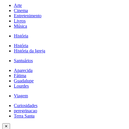
Arte
Cinema
Entretenimento
Livros
Música
História
História
História da Igreja
Santuários
Aparecida
Fátima
Guadalupe
Lourdes
Viagem
Curiosidades
peregrinacao
Terra Santa
✕