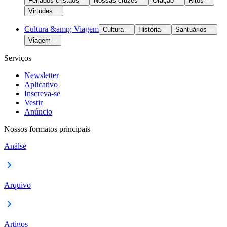
Feriados cristãos
Nossas cruzes
Oração
Ritos
Virtudes
Cultura &amp; Viagem
Cultura
História
Santuários
Viagem
Serviços
Newsletter
Aplicativo
Inscreva-se
Vestir
Anúncio
Nossos formatos principais
Análse
Arquivo
Artigos