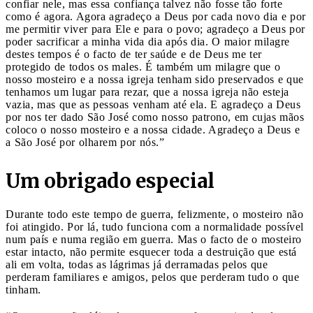
confiar nele, mas essa confiança talvez não fosse tão forte
como é agora. Agora agradeço a Deus por cada novo dia e por
me permitir viver para Ele e para o povo; agradeço a Deus por
poder sacrificar a minha vida dia após dia. O maior milagre
destes tempos é o facto de ter saúde e de Deus me ter
protegido de todos os males. É também um milagre que o
nosso mosteiro e a nossa igreja tenham sido preservados e que
tenhamos um lugar para rezar, que a nossa igreja não esteja
vazia, mas que as pessoas venham até ela. E agradeço a Deus
por nos ter dado São José como nosso patrono, em cujas mãos
coloco o nosso mosteiro e a nossa cidade. Agradeço a Deus e
a São José por olharem por nós.”
Um obrigado especial
Durante todo este tempo de guerra, felizmente, o mosteiro não
foi atingido. Por lá, tudo funciona com a normalidade possível
num país e numa região em guerra. Mas o facto de o mosteiro
estar intacto, não permite esquecer toda a destruição que está
ali em volta, todas as lágrimas já derramadas pelos que
perderam familiares e amigos, pelos que perderam tudo o que
tinham.