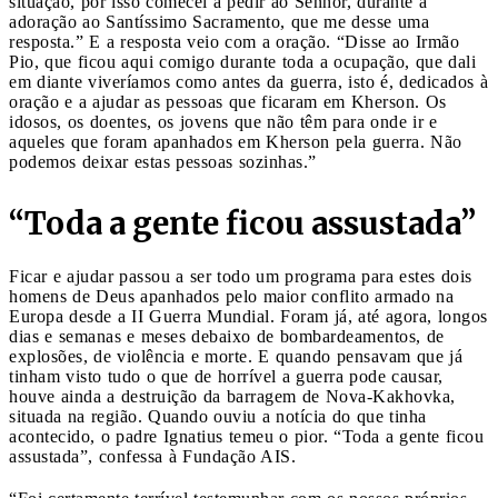
situação, por isso comecei a pedir ao Senhor, durante a
adoração ao Santíssimo Sacramento, que me desse uma
resposta.” E a resposta veio com a oração. “Disse ao Irmão
Pio, que ficou aqui comigo durante toda a ocupação, que dali
em diante viveríamos como antes da guerra, isto é, dedicados à
oração e a ajudar as pessoas que ficaram em Kherson. Os
idosos, os doentes, os jovens que não têm para onde ir e
aqueles que foram apanhados em Kherson pela guerra. Não
podemos deixar estas pessoas sozinhas.”
“Toda a gente ficou assustada”
Ficar e ajudar passou a ser todo um programa para estes dois
homens de Deus apanhados pelo maior conflito armado na
Europa desde a II Guerra Mundial. Foram já, até agora, longos
dias e semanas e meses debaixo de bombardeamentos, de
explosões, de violência e morte. E quando pensavam que já
tinham visto tudo o que de horrível a guerra pode causar,
houve ainda a destruição da barragem de Nova-Kakhovka,
situada na região. Quando ouviu a notícia do que tinha
acontecido, o padre Ignatius temeu o pior. “Toda a gente ficou
assustada”, confessa à Fundação AIS.