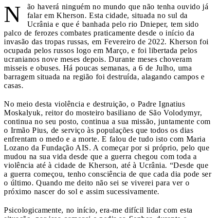
N
ão haverá ninguém no mundo que não tenha ouvido já
falar em Kherson. Esta cidade, situada no sul da
Ucrânia e que é banhada pelo rio Dnieper, tem sido
palco de ferozes combates praticamente desde o início da
invasão das tropas russas, em Fevereiro de 2022. Kherson foi
ocupada pelos russos logo em Março, e foi libertada pelos
ucranianos nove meses depois. Durante meses choveram
misseis e obuses. Há poucas semanas, a 6 de Julho, uma
barragem situada na região foi destruída, alagando campos e
casas.
No meio desta violência e destruição, o Padre Ignatius
Moskalyuk, reitor do mosteiro basiliano de São Volodymyr,
continua no seu posto, continua a sua missão, juntamente com
o Irmão Pius, de serviço às populações que todos os dias
enfrentam o medo e a morte. E falou de tudo isto com Maria
Lozano da Fundação AIS. A começar por si próprio, pelo que
mudou na sua vida desde que a guerra chegou com toda a
violência até à cidade de Kherson, até à Ucrânia. “Desde que
a guerra começou, tenho consciência de que cada dia pode ser
o último. Quando me deito não sei se viverei para ver o
próximo nascer do sol e assim sucessivamente.
Psicologicamente, no início, era-me difícil lidar com esta