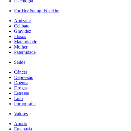
Psicologia
For Her &amp; For Him
Amizade
Celibato
Gravidez
Idosos
Maternidade
Mulher
Paternidade
Saúde
Câncer
Depressão
Doença
Drogas
Estresse
Luto
Pornografia
Valores
Aborto
Eutanásia