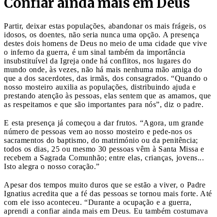
Confiar ainda mais em Deus
Partir, deixar estas populações, abandonar os mais frágeis, os
idosos, os doentes, não seria nunca uma opção. A presença
destes dois homens de Deus no meio de uma cidade que vive
o inferno da guerra, é um sinal também da importância
insubstituível da Igreja onde há conflitos, nos lugares do
mundo onde, às vezes, não há mais nenhuma mão amiga do
que a dos sacerdotes, das irmãs, dos consagrados. “Quando o
nosso mosteiro auxilia as populações, distribuindo ajuda e
prestando atenção às pessoas, elas sentem que as amamos, que
as respeitamos e que são importantes para nós”, diz o padre.
E esta presença já começou a dar frutos. “Agora, um grande
número de pessoas vem ao nosso mosteiro e pede-nos os
sacramentos do baptismo, do matrimónio ou da penitência;
todos os dias, 25 ou mesmo 30 pessoas vêm à Santa Missa e
recebem a Sagrada Comunhão; entre elas, crianças, jovens...
Isto alegra o nosso coração.”
Apesar dos tempos muito duros que se estão a viver, o Padre
Ignatius acredita que a fé das pessoas se tornou mais forte. Até
com ele isso aconteceu. “Durante a ocupação e a guerra,
aprendi a confiar ainda mais em Deus. Eu também costumava