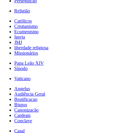
Perseguição
Religião
Católicos
Cristianismo
Ecumenismo
Igreja
JMJ
liberdade religiosa
Missionários
Papa Leão XIV
Sínodo
Vaticano
Angelus
Audiência Geral
Beatificacao
Bispos
Canonização
Cardeais
Conclave
Casal