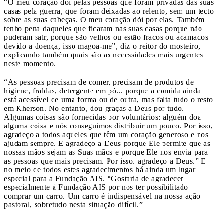
“O meu coração dói pelas pessoas que foram privadas das suas
casas pela guerra, que foram deixadas ao relento, sem um tecto
sobre as suas cabeças. O meu coração dói por elas. Também
tenho pena daqueles que ficaram nas suas casas porque não
puderam sair, porque são velhos ou estão fracos ou acamados
devido a doença, isso magoa-me”, diz o reitor do mosteiro,
explicando também quais são as necessidades mais urgentes
neste momento.
“As pessoas precisam de comer, precisam de produtos de
higiene, fraldas, detergente em pó... porque a comida ainda
está acessível de uma forma ou de outra, mas falta tudo o resto
em Kherson. No entanto, dou graças a Deus por tudo.
Algumas coisas são fornecidas por voluntários: alguém doa
alguma coisa e nós conseguimos distribuir um pouco. Por isso,
agradeço a todos aqueles que têm um coração generoso e nos
ajudam sempre. E agradeço a Deus porque Ele permite que as
nossas mãos sejam as Suas mãos e porque Ele nos envia para
as pessoas que mais precisam. Por isso, agradeço a Deus.” E
no meio de todos estes agradecimentos há ainda um lugar
especial para a Fundação AIS. “Gostaria de agradecer
especialmente à Fundação AIS por nos ter possibilitado
comprar um carro. Um carro é indispensável na nossa ação
pastoral, sobretudo nesta situação difícil.”