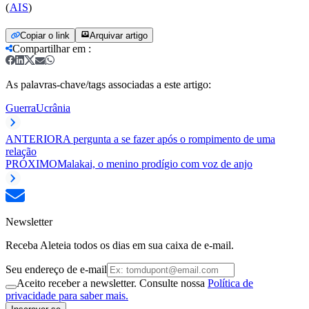
(
AIS
)
Copiar o link
Arquivar artigo
Compartilhar em
:
As palavras-chave/tags associadas a este artigo:
Guerra
Ucrânia
ANTERIOR
A pergunta a se fazer após o rompimento de uma
relação
PRÓXIMO
Malakai, o menino prodígio com voz de anjo
Newsletter
Receba Aleteia todos os dias em sua caixa de e-mail.
Seu endereço de e-mail
Aceito receber a newsletter. Consulte nossa
Política de
privacidade para saber mais.