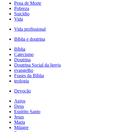
Pena de Morte
Pobreza
Suicídio
Vida
Vida profissional
Bíblia e doutrina
Bíblia
Catecismo
Doutrina
Doutrina Social da Igreja
evangelho
Frases da Bíblia
teologia
Devoção
Anjos
Deus
Espírito Santo
Jesus
Maria
Milagre