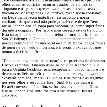
“Foi certamente terrível testemunhar com os nossos próprios
olhos como os edifícios foram arrastados, os animais se
afogaram e as pessoas que estavam presas nas suas casas
tiveram de ser resgatadas. Foi terrível, mas a nossa confiança
em Deus permaneceu inabalável, assim como a nossa
confiança de que o mal não pode prevalecer e de que Deus,
nosso Senhor, nos dá força para suportar, tal como suportámos
durante a ocupação. Por isso, o meu coração estava tranquilo.”
Esta tranquilidade de que fala o reitor do mosteiro basiliano de
São Volodymyr, o Grande, ajuda a compreender também
porque continua no mesmo local ao fim de tantos longos meses
de guerra e de medo e incerteza. Ele próprio explica por que
tomou a decisão de ficar.
“Depois de nove meses de ocupação, eu precisava de descanso
físico e espiritual. Quando disse ao povo de Kherson que ia
para a Ucrânia Ocidental para recuperar um pouco, lembro-me
de como os fiéis me olhavam nos olhos e me perguntavam:
‘Voltarás para nós, Padre?’ Eu via os seus rostos e as lágrimas
nos seus olhos e respondia-lhes: ‘Sim! Não vos deixarei.
Ficarei convosco até ao fim, se for essa a vontade de Deus
Nosso Senhor. Enquanto for essa a sua vontade, ficarei
convosco’.”