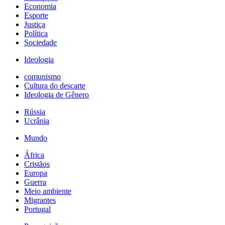
Economia
Esporte
Justiça
Política
Sociedade
Ideologia
comunismo
Cultura do descarte
Ideologia de Gênero
Rússia
Ucrânia
Mundo
África
Cristãos
Europa
Guerra
Meio ambiente
Migrantes
Portugal