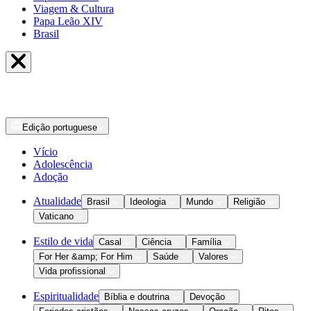
Viagem & Cultura
Papa Leão XIV
Brasil
Edição
portuguese
Vício
Adolescência
Adoção
Atualidade
Brasil
Ideologia
Mundo
Religião
Vaticano
Estilo de vida
Casal
Ciência
Família
For Her &amp; For Him
Saúde
Valores
Vida profissional
Espiritualidade
Bíblia e doutrina
Devoção