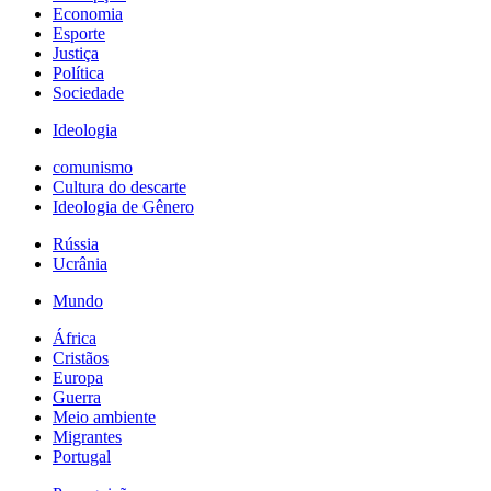
Economia
Esporte
Justiça
Política
Sociedade
Ideologia
comunismo
Cultura do descarte
Ideologia de Gênero
Rússia
Ucrânia
Mundo
África
Cristãos
Europa
Guerra
Meio ambiente
Migrantes
Portugal