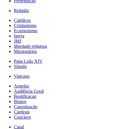
Perseguição
Religião
Católicos
Cristianismo
Ecumenismo
Igreja
JMJ
liberdade religiosa
Missionários
Papa Leão XIV
Sínodo
Vaticano
Angelus
Audiência Geral
Beatificacao
Bispos
Canonização
Cardeais
Conclave
Casal