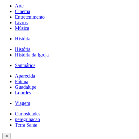
Arte
Cinema
Entretenimento
Livros
Música
História
História
História da Igreja
Santuários
Aparecida
Fátima
Guadalupe
Lourdes
Viagem
Curiosidades
peregrinacao
Terra Santa
✕