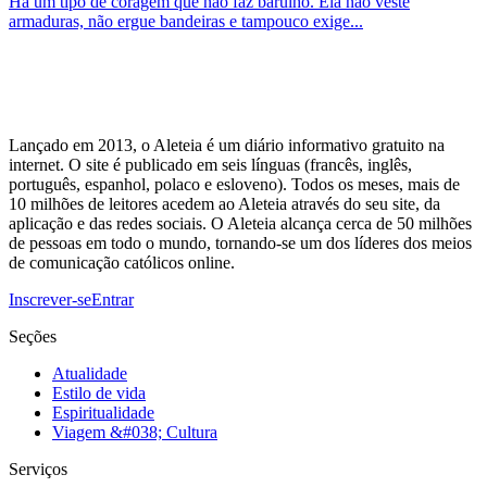
Há um tipo de coragem que não faz barulho. Ela não veste
armaduras, não ergue bandeiras e tampouco exige...
Lançado em 2013, o Aleteia é um diário informativo gratuito na
internet. O site é publicado em seis línguas (francês, inglês,
português, espanhol, polaco e esloveno). Todos os meses, mais de
10 milhões de leitores acedem ao Aleteia através do seu site, da
aplicação e das redes sociais. O Aleteia alcança cerca de 50 milhões
de pessoas em todo o mundo, tornando-se um dos líderes dos meios
de comunicação católicos online.
Inscrever-se
Entrar
Seções
Atualidade
Estilo de vida
Espiritualidade
Viagem &#038; Cultura
Serviços