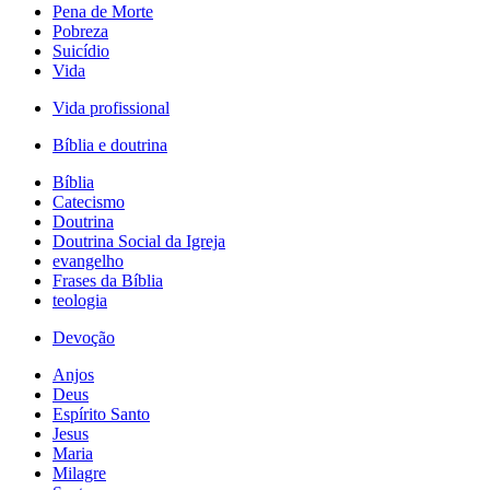
Pena de Morte
Pobreza
Suicídio
Vida
Vida profissional
Bíblia e doutrina
Bíblia
Catecismo
Doutrina
Doutrina Social da Igreja
evangelho
Frases da Bíblia
teologia
Devoção
Anjos
Deus
Espírito Santo
Jesus
Maria
Milagre