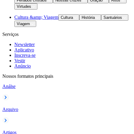
Feriados cristãos
Nossas cruzes
Oração
Ritos
Virtudes
Cultura &amp; Viagem
Cultura
História
Santuários
Viagem
Serviços
Newsletter
Aplicativo
Inscreva-se
Vestir
Anúncio
Nossos formatos principais
Análse
Arquivo
Artigos