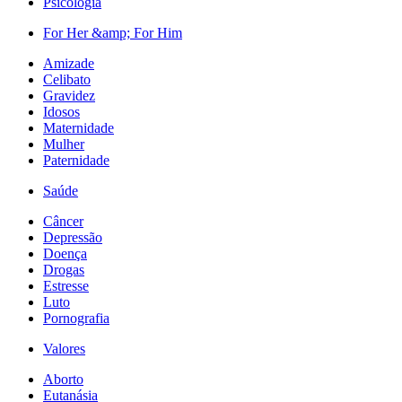
Psicologia
For Her &amp; For Him
Amizade
Celibato
Gravidez
Idosos
Maternidade
Mulher
Paternidade
Saúde
Câncer
Depressão
Doença
Drogas
Estresse
Luto
Pornografia
Valores
Aborto
Eutanásia