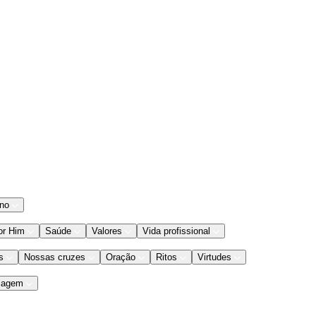
ano
or Him
Saúde
Valores
Vida profissional
s
Nossas cruzes
Oração
Ritos
Virtudes
iagem