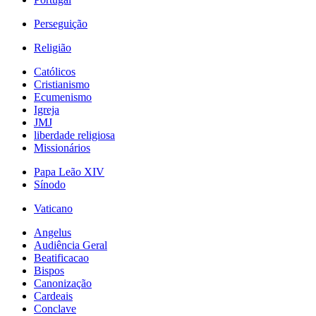
Perseguição
Religião
Católicos
Cristianismo
Ecumenismo
Igreja
JMJ
liberdade religiosa
Missionários
Papa Leão XIV
Sínodo
Vaticano
Angelus
Audiência Geral
Beatificacao
Bispos
Canonização
Cardeais
Conclave