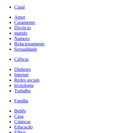
Casal
Amor
Casamento
Divórcio
marido
Namoro
Relacionamento
Sexualidade
Ciência
Dinheiro
Internet
Redes sociais
tecnologia
Trabalho
Família
Bebês
Casa
Crianças
Educação
Filhos