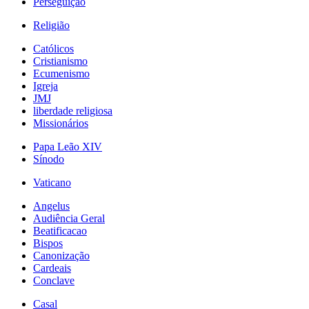
Perseguição
Religião
Católicos
Cristianismo
Ecumenismo
Igreja
JMJ
liberdade religiosa
Missionários
Papa Leão XIV
Sínodo
Vaticano
Angelus
Audiência Geral
Beatificacao
Bispos
Canonização
Cardeais
Conclave
Casal