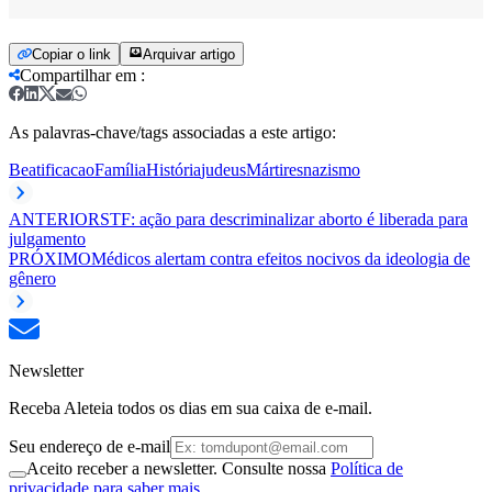
Copiar o link
Arquivar artigo
Compartilhar em
:
As palavras-chave/tags associadas a este artigo:
Beatificacao
Família
História
judeus
Mártires
nazismo
ANTERIOR
STF: ação para descriminalizar aborto é liberada para
julgamento
PRÓXIMO
Médicos alertam contra efeitos nocivos da ideologia de
gênero
Newsletter
Receba Aleteia todos os dias em sua caixa de e-mail.
Seu endereço de e-mail
Aceito receber a newsletter. Consulte nossa
Política de
privacidade para saber mais.