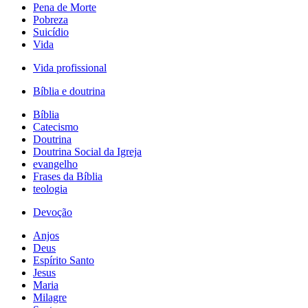
Pena de Morte
Pobreza
Suicídio
Vida
Vida profissional
Bíblia e doutrina
Bíblia
Catecismo
Doutrina
Doutrina Social da Igreja
evangelho
Frases da Bíblia
teologia
Devoção
Anjos
Deus
Espírito Santo
Jesus
Maria
Milagre