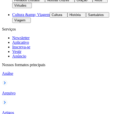
Feriados cristãos
Nossas cruzes
Oração
Ritos
Virtudes
Cultura &amp; Viagem
Cultura
História
Santuários
Viagem
Serviços
Newsletter
Aplicativo
Inscreva-se
Vestir
Anúncio
Nossos formatos principais
Análse
Arquivo
Artigos