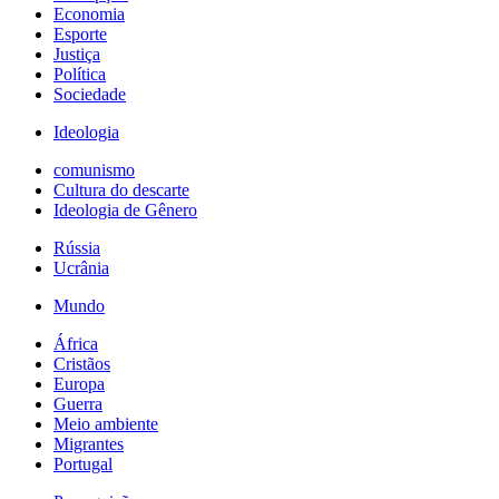
Economia
Esporte
Justiça
Política
Sociedade
Ideologia
comunismo
Cultura do descarte
Ideologia de Gênero
Rússia
Ucrânia
Mundo
África
Cristãos
Europa
Guerra
Meio ambiente
Migrantes
Portugal