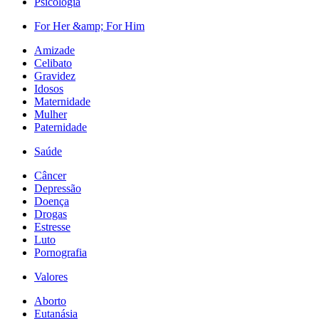
Psicologia
For Her &amp; For Him
Amizade
Celibato
Gravidez
Idosos
Maternidade
Mulher
Paternidade
Saúde
Câncer
Depressão
Doença
Drogas
Estresse
Luto
Pornografia
Valores
Aborto
Eutanásia