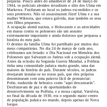
pequena. Pouco antes do amanhecer de 24 de março de
1944, os policiais alemães invadiram o sítio dos Ulma em
Markowa. Fuzilaram no local os judeus escondidos e os
seus protetores. Não só assassinaram Józef Ulma e a sua
mulher Wiktoria, que estava grávida, mas também os seus
seis filhos pequenos.
A ocupação alemã nazista, o Holocausto e as atrocidades
em massa contra os poloneses são um assunto
extremamente importante e ainda doloroso que perpassa a
história do meu país.
O destino da família Ulma foi partilhado por muitos dos
meus compatriotas. No dia 24 de março de cada ano,
celebramos um feriado: o Dia Nacional em Memória dos
Poloneses que Salvaram os Judeus sob a ocupação alemã.
Antes da eclosão da Segunda Guerra Mundial, a Polônia
tinha uma comunidade judaica muito grande, uma das
maiores da história do país. Durante séculos, os judeus
desejaram instalar-se no nosso país, que eles próprios
denominaram com uma palavra fácil de pronunciar:
Polin, traduzida de hebraico como "aqui descansarás".
Desfrutavam de paz e de oportunidades de
desenvolvimento na Polônia, e a nossa capital, Varsóvia,
no final da década de 1930, era o segundo maior centro
de população judaica no mundo, depois apenas de Nova
Iorque.