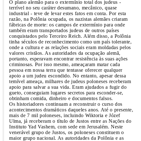
O plano alemão para o extermínio total dos judeus -
terrível no seu caráter desumano, mecânico, quase
industrial - teve de levar estes fatos em conta. Por esta
razão, na Polônia ocupada, os nazistas alemães criaram
fábricas de morte: os campos de extermínio para onde
também eram transportados judeus de outros países
conquistados pelo Terceiro Reich. Além disso, a Polônia
tinha séculos de reconhecimento como um país tolerante,
onde a cultura e as relações sociais eram moldadas pelos
valores cristãos. As autoridades da ocupação alemã,
portanto, esperavam encontrar resistência às suas ações
criminosas. Por isso mesmo, ameaçaram matar cada
pessoa em nossa terra que tentasse oferecer qualquer
apoio a um judeu escondido. No entanto, apesar dessa
temível ameaça, milhares de judeus poloneses receberam
apoio para salvar a sua vida. Eram ajudados a fugir do
gueto, conseguiam lugares secretos para esconder-se,
obtinham comida, dinheiro e documentos falsos.
Os historiadores continuam a reconstruir o curso dos
acontecimentos dramáticos daqueles anos. Até o presente,
mais de 7 mil poloneses, incluindo Wiktoria e Józef
Ulma, já receberam o título de Justos entre as Nações do
Instituto Yad Vashem, com sede em Jerusalém. Neste
venerável grupo de Justos, os poloneses constituem o
maior grupo nacional. As autoridades da Polônia e as