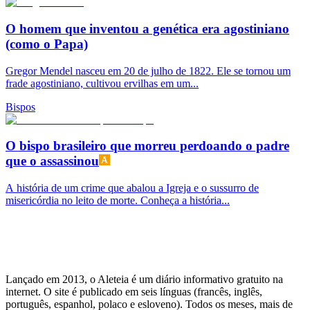
O homem que inventou a genética era agostiniano
(como o Papa)
Gregor Mendel nasceu em 20 de julho de 1822. Ele se tornou um
frade agostiniano, cultivou ervilhas em um...
Bispos
O bispo brasileiro que morreu perdoando o padre
que o assassinou
A história de um crime que abalou a Igreja e o sussurro de
misericórdia no leito de morte. Conheça a história...
Lançado em 2013, o Aleteia é um diário informativo gratuito na
internet. O site é publicado em seis línguas (francês, inglês,
português, espanhol, polaco e esloveno). Todos os meses, mais de