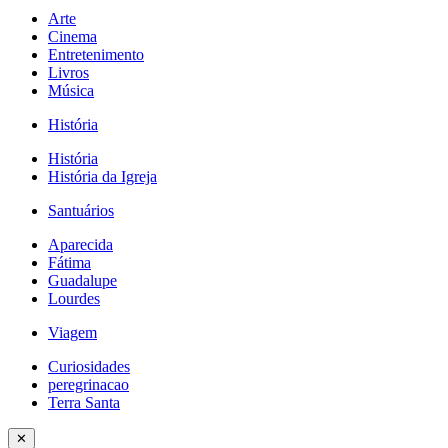
Arte
Cinema
Entretenimento
Livros
Música
História
História
História da Igreja
Santuários
Aparecida
Fátima
Guadalupe
Lourdes
Viagem
Curiosidades
peregrinacao
Terra Santa
✕