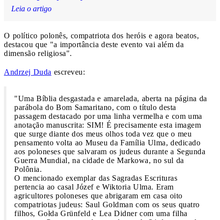
Leia o artigo
O político polonês, compatriota dos heróis e agora beatos,
destacou que "a importância deste evento vai além da
dimensão religiosa".
Andrzej Duda
escreveu:
"Uma Bíblia desgastada e amarelada, aberta na página da
parábola do Bom Samaritano, com o título desta
passagem destacado por uma linha vermelha e com uma
anotação manuscrita: SIM! É precisamente esta imagem
que surge diante dos meus olhos toda vez que o meu
pensamento volta ao Museu da Família Ulma, dedicado
aos poloneses que salvaram os judeus durante a Segunda
Guerra Mundial, na cidade de Markowa, no sul da
Polônia.
O mencionado exemplar das Sagradas Escrituras
pertencia ao casal Józef e Wiktoria Ulma. Eram
agricultores poloneses que abrigaram em casa oito
compatriotas judeus: Saul Goldman com os seus quatro
filhos, Gołda Grünfeld e Lea Didner com uma filha