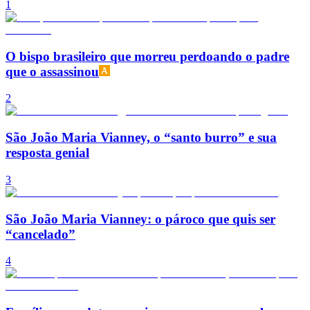
1
O bispo brasileiro que morreu perdoando o padre
que o assassinou
2
São João Maria Vianney, o “santo burro” e sua
resposta genial
3
São João Maria Vianney: o pároco que quis ser
“cancelado”
4