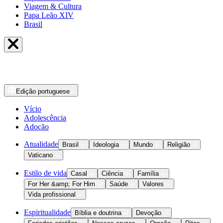
Viagem & Cultura
Papa Leão XIV
Brasil
Edição
portuguese
Vício
Adolescência
Adoção
Atualidade
Brasil
Ideologia
Mundo
Religião
Vaticano
Estilo de vida
Casal
Ciência
Família
For Her &amp; For Him
Saúde
Valores
Vida profissional
Espiritualidade
Bíblia e doutrina
Devoção