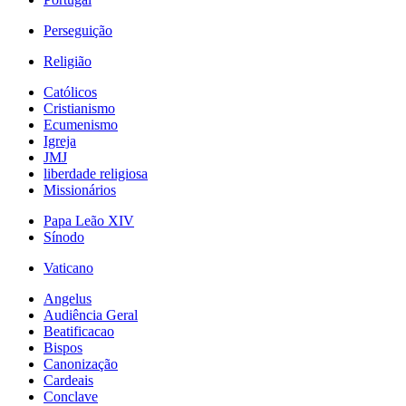
Perseguição
Religião
Católicos
Cristianismo
Ecumenismo
Igreja
JMJ
liberdade religiosa
Missionários
Papa Leão XIV
Sínodo
Vaticano
Angelus
Audiência Geral
Beatificacao
Bispos
Canonização
Cardeais
Conclave