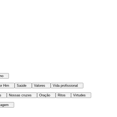
ano
or Him
Saúde
Valores
Vida profissional
s
Nossas cruzes
Oração
Ritos
Virtudes
iagem