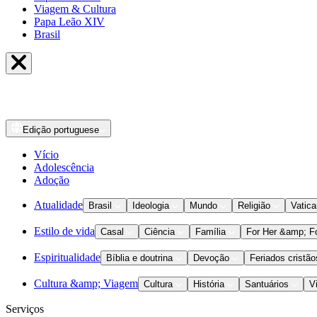
Viagem & Cultura
Papa Leão XIV
Brasil
Edição
portuguese
Vício
Adolescência
Adoção
Atualidade
Brasil
Ideologia
Mundo
Religião
Vatic
Estilo de vida
Casal
Ciência
Família
For Her &amp; F
Espiritualidade
Bíblia e doutrina
Devoção
Feriados cristão
Cultura &amp; Viagem
Cultura
História
Santuários
V
Serviços