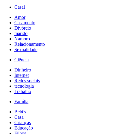
Casal
Amor
Casamento
Divórcio
marido
Namoro
Relacionamento
Sexualidade
Ciência
Dinheiro
Internet
Redes sociais
tecnologia
Trabalho
Família
Bebês
Casa
Crianças
Educação
Filhos