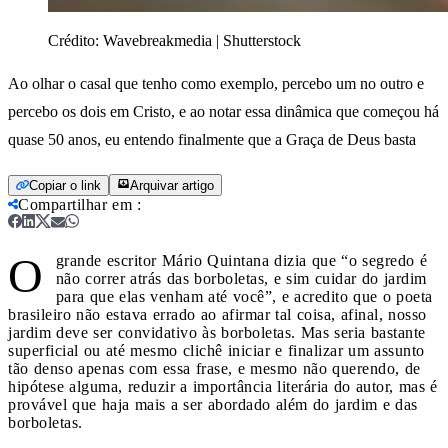
Crédito:
Wavebreakmedia | Shutterstock
Ao olhar o casal que tenho como exemplo, percebo um no outro e
percebo os dois em Cristo, e ao notar essa dinâmica que começou há
quase 50 anos, eu entendo finalmente que a Graça de Deus basta
Copiar o link
Arquivar artigo
Compartilhar em
:
O
grande escritor Mário Quintana dizia que “o segredo é
não correr atrás das borboletas, e sim cuidar do jardim
para que elas venham até você”, e acredito que o poeta
brasileiro não estava errado ao afirmar tal coisa, afinal, nosso
jardim deve ser convidativo às borboletas. Mas seria bastante
superficial ou até mesmo clichê iniciar e finalizar um assunto
tão denso apenas com essa frase, e mesmo não querendo, de
hipótese alguma, reduzir a importância literária do autor, mas é
provável que haja mais a ser abordado além do jardim e das
borboletas.