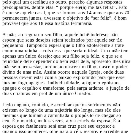
pelo qual um escolheu ao outro, percebo algumas respostas
preocupantes, dentre elas: “ porque ele(a) me faz feliz!”. Fato
é que se aquele casal, que se formou aos 14 anos e que aos 70
permanecem juntos, tivessem o objetivo de “ser feliz”, é bom
provável que aos 18 essa história terminaria.
A mãe, ao segurar o seu filho, aquele bebê indefeso, não
espera que seus desejos sejam realizados por aquele ser tão
pequenino. Tampouco espera que o filho adolescente a trate
como uma rainha – coisa essa que seria o ideal. Uma mãe tem
apenas um único desejo: que seu filho seja feliz, e que se a
felicidade dele depender do bem-estar dela, apresento-lhes uma
mãe sem bem-estar, porque ao nascer um filho, nasce o poder
divino de uma mãe. Assim ocorre naquela Igreja, onde duas
pessoas devem estar com a paixão explodindo para que esse
mesmo fogo apague a individualidade, apague o egoísmo,
apague o orgulho e transforme, pela sarça ardente, a junção de
duas criaturas em prol de um único Criador.
Ledo engano, contudo, é acreditar que os sofrimentos não
existem ao longo de uma trajetória tão longa, mas são eles
mesmos que tornam a caminhada o propósito de chegar ao
céu. É o marido, muitas vezes, a via crucis da esposa. É a
esposa que fatalmente será uma cruz para seu esposo; e
quando isso acontecer, olhe para o céu, respire, e acredite que