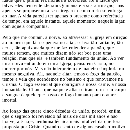
idade que o jardim fez morada à borboleta, foi a idade que
talvez eles nem entenderiam Quintana e a sua afirmação, mas
apenas se propuseram a se entregarem como o rio se entrega
ao mar. A vida parecia ter apenas o presente como referência
de tempo, era aquele instante, aquele momento; naquele lugar,
com aquela companhia.
Pelo que me contam, a noiva, ao atravessar a Igreja em direção
ao homem que lá a esperava no altar, estava tão radiante, tão
certa, tão apaixonada que me faz entender a paixão, que
muitos temem, que muitos dizem não ser boa para uma
relação, mas que ela é também fundamento da união. Ao ver
uma noiva entrando em uma Igreja, penso em Cristo, ao
morrer por nós. Mas não interpretem de maneira simplória ou
mesmo negativa. Ali, naquele altar, temos o fogo da paixão,
temos a vela que acendemos no batismo e que renovamos na
Crisma. O fogo essencial que configura a nossa carne, a nossa
humanidade. Chama que naquele altar se transforma em corpo
e sangue daquele que passa do fogo humano para o amor
imortal.
Ao longo das quase cinco décadas de união, percebi, enfim,
que o segredo foi revelado há mais de dois mil anos e não
houve, até hoje, nenhuma técnica mais infalível da que fora
proposta por Cristo. Quando escuto de alguns casais o motivo