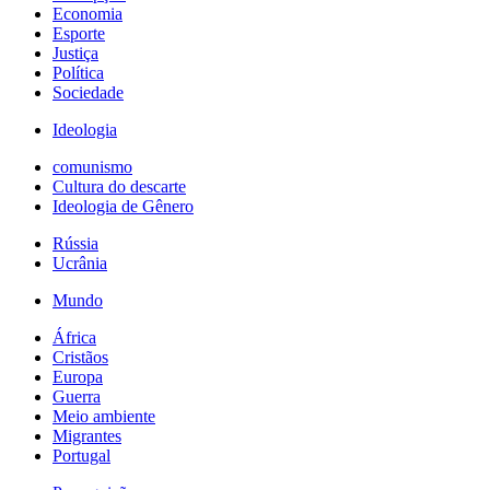
Economia
Esporte
Justiça
Política
Sociedade
Ideologia
comunismo
Cultura do descarte
Ideologia de Gênero
Rússia
Ucrânia
Mundo
África
Cristãos
Europa
Guerra
Meio ambiente
Migrantes
Portugal