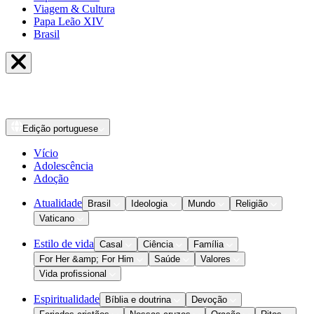
Viagem & Cultura
Papa Leão XIV
Brasil
Edição
portuguese
Vício
Adolescência
Adoção
Atualidade
Brasil
Ideologia
Mundo
Religião
Vaticano
Estilo de vida
Casal
Ciência
Família
For Her &amp; For Him
Saúde
Valores
Vida profissional
Espiritualidade
Bíblia e doutrina
Devoção