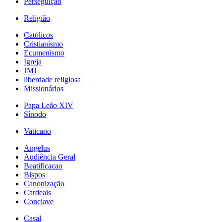
Perseguição
Religião
Católicos
Cristianismo
Ecumenismo
Igreja
JMJ
liberdade religiosa
Missionários
Papa Leão XIV
Sínodo
Vaticano
Angelus
Audiência Geral
Beatificacao
Bispos
Canonização
Cardeais
Conclave
Casal