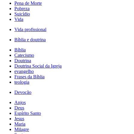
Pena de Morte
Pobreza
Suicídio
Vida
Vida profissional
Bíblia e doutrina
Bíblia
Catecismo
Doutrina
Doutrina Social da Igreja
evangelho
Frases da Bíblia
teologia
Devoção
Anjos
Deus
Espírito Santo
Jesus
Maria
Milagre