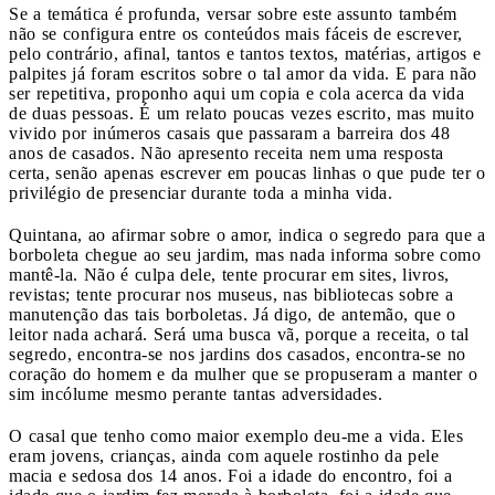
Se a temática é profunda, versar sobre este assunto também
não se configura entre os conteúdos mais fáceis de escrever,
pelo contrário, afinal, tantos e tantos textos, matérias, artigos e
palpites já foram escritos sobre o tal amor da vida. E para não
ser repetitiva, proponho aqui um copia e cola acerca da vida
de duas pessoas. É um relato poucas vezes escrito, mas muito
vivido por inúmeros casais que passaram a barreira dos 48
anos de casados. Não apresento receita nem uma resposta
certa, senão apenas escrever em poucas linhas o que pude ter o
privilégio de presenciar durante toda a minha vida.
Quintana, ao afirmar sobre o amor, indica o segredo para que a
borboleta chegue ao seu jardim, mas nada informa sobre como
mantê-la. Não é culpa dele, tente procurar em sites, livros,
revistas; tente procurar nos museus, nas bibliotecas sobre a
manutenção das tais borboletas. Já digo, de antemão, que o
leitor nada achará. Será uma busca vã, porque a receita, o tal
segredo, encontra-se nos jardins dos casados, encontra-se no
coração do homem e da mulher que se propuseram a manter o
sim incólume mesmo perante tantas adversidades.
O casal que tenho como maior exemplo deu-me a vida. Eles
eram jovens, crianças, ainda com aquele rostinho da pele
macia e sedosa dos 14 anos. Foi a idade do encontro, foi a