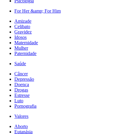
Psicologia
For Her &amp; For Him
Amizade
Celibato
Gravidez
Idosos
Maternidade
Mulher
Paternidade
Saúde
Câncer
Depressão
Doença
Drogas
Estresse
Luto
Pornografia
Valores
Aborto
Eutanásia