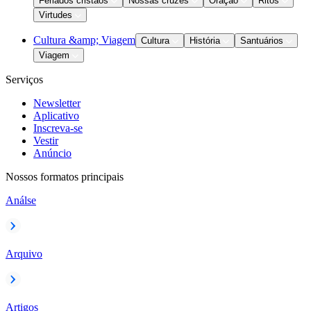
Feriados cristãos
Nossas cruzes
Oração
Ritos
Virtudes
Cultura &amp; Viagem
Cultura
História
Santuários
Viagem
Serviços
Newsletter
Aplicativo
Inscreva-se
Vestir
Anúncio
Nossos formatos principais
Análse
Arquivo
Artigos