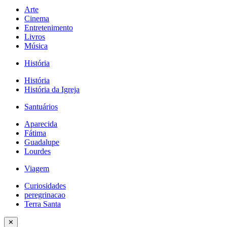
Arte
Cinema
Entretenimento
Livros
Música
História
História
História da Igreja
Santuários
Aparecida
Fátima
Guadalupe
Lourdes
Viagem
Curiosidades
peregrinacao
Terra Santa
✕