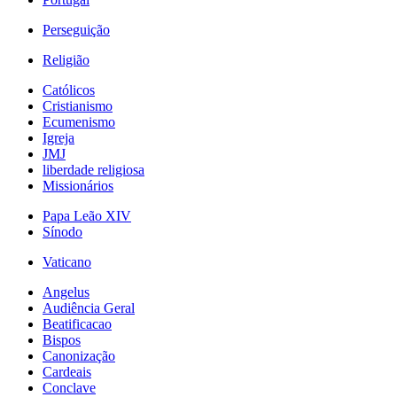
Perseguição
Religião
Católicos
Cristianismo
Ecumenismo
Igreja
JMJ
liberdade religiosa
Missionários
Papa Leão XIV
Sínodo
Vaticano
Angelus
Audiência Geral
Beatificacao
Bispos
Canonização
Cardeais
Conclave