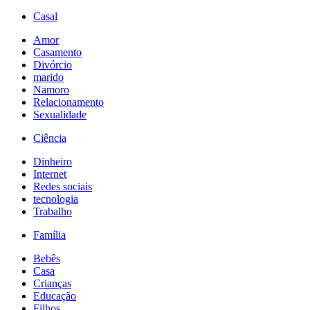
Casal
Amor
Casamento
Divórcio
marido
Namoro
Relacionamento
Sexualidade
Ciência
Dinheiro
Internet
Redes sociais
tecnologia
Trabalho
Família
Bebês
Casa
Crianças
Educação
Filhos