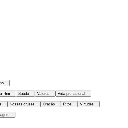
ano
or Him
Saúde
Valores
Vida profissional
s
Nossas cruzes
Oração
Ritos
Virtudes
iagem