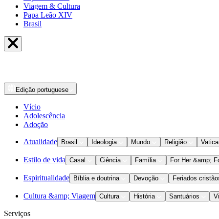
Viagem & Cultura
Papa Leão XIV
Brasil
Edição
portuguese
Vício
Adolescência
Adoção
Atualidade
Brasil
Ideologia
Mundo
Religião
Vatic
Estilo de vida
Casal
Ciência
Família
For Her &amp; F
Espiritualidade
Bíblia e doutrina
Devoção
Feriados cristão
Cultura &amp; Viagem
Cultura
História
Santuários
V
Serviços