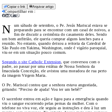
Copiar o link
Arquivar artigo
Compartilhar em
:
N
um sábado de setembro, o Pe. Jesús Mariscal estava se
preparando para se encontrar com um casal de noivos, a
fim de discutir a cerimônia do casamento deles. Sendo
um bom anfitrião, ele queria comprar alguns lanches para a
reunião. No entanto, quando deixou a reitoria da Catedral de
São Paulo em Yakima, Washington, onde é vigário paroquial,
viu-se em um situação pouco comum.
Segundo o site Catholic Extension
, que conversou com o
padre, ao passar por uma estátua de Nossa Senhora da
Imaculada Conceição, ele avistou uma moradora de rua perto
da imagem Virgem Maria.
O Pe. Mariscal contou que a senhora estava angustiada,
gritando: “Preciso de ajuda! Vou ter um bebê!”
O sacerdote entrou em ação e ligou para a emergência quando
viu o sangue escorrendo pelas pernas da mulher. Com o
telefone no viva voz, ele seguiu as instruções e deu à luz um