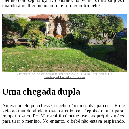
menino com segurança. No entanto, houve mais uma surpresa
quando a mulher anunciou que iria ter outro bebê.
A imagem de Nossa Senhora em frente à qual a mulher deu à luz.
Courtesy of Catholic Extension
Uma chegada dupla
Antes que ele percebesse, o bebê número dois apareceu. E ele
veio ao mundo ainda no saco amniótico. Depois de lutar para
romper o saco, Pe. Mariscal finalmente usou as próprias mãos
para tirar o menino. No entanto, o bebê não estava respirando.