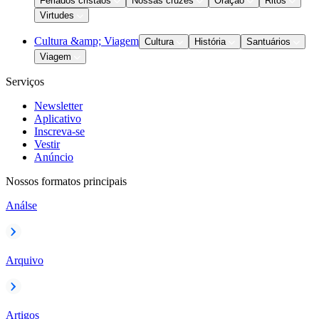
Feriados cristãos
Nossas cruzes
Oração
Ritos
Virtudes
Cultura &amp; Viagem
Cultura
História
Santuários
Viagem
Serviços
Newsletter
Aplicativo
Inscreva-se
Vestir
Anúncio
Nossos formatos principais
Análse
Arquivo
Artigos