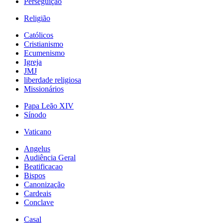
Perseguição
Religião
Católicos
Cristianismo
Ecumenismo
Igreja
JMJ
liberdade religiosa
Missionários
Papa Leão XIV
Sínodo
Vaticano
Angelus
Audiência Geral
Beatificacao
Bispos
Canonização
Cardeais
Conclave
Casal