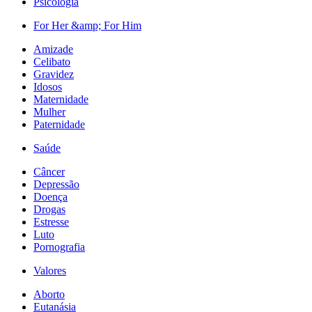
Psicologia
For Her &amp; For Him
Amizade
Celibato
Gravidez
Idosos
Maternidade
Mulher
Paternidade
Saúde
Câncer
Depressão
Doença
Drogas
Estresse
Luto
Pornografia
Valores
Aborto
Eutanásia