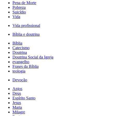
Pena de Morte
Pobreza
Suicídio
Vida
Vida profissional
Bíblia e doutrina
Bíblia
Catecismo
Doutrina
Doutrina Social da Igreja
evangelho
Frases da Bíblia
teologia
Devoção
Anjos
Deus
Espírito Santo
Jesus
Maria
Milagre