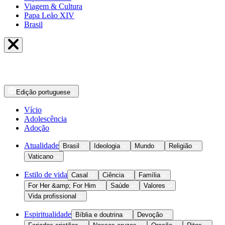
Viagem & Cultura
Papa Leão XIV
Brasil
Edição
portuguese
Vício
Adolescência
Adoção
Atualidade
Brasil
Ideologia
Mundo
Religião
Vaticano
Estilo de vida
Casal
Ciência
Família
For Her &amp; For Him
Saúde
Valores
Vida profissional
Espiritualidade
Bíblia e doutrina
Devoção