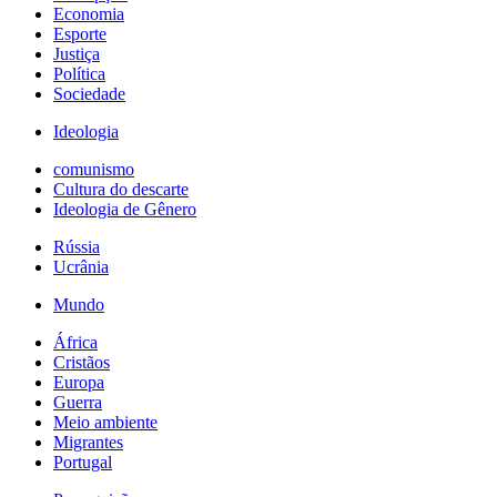
Economia
Esporte
Justiça
Política
Sociedade
Ideologia
comunismo
Cultura do descarte
Ideologia de Gênero
Rússia
Ucrânia
Mundo
África
Cristãos
Europa
Guerra
Meio ambiente
Migrantes
Portugal