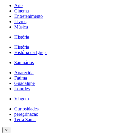
Arte
Cinema
Entretenimento
Livros
Música
História
História
História da Igreja
Santuários
Aparecida
Fátima
Guadalupe
Lourdes
Viagem
Curiosidades
peregrinacao
Terra Santa
✕