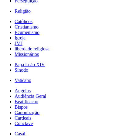
Perseguição
Religião
Católicos
Cristianismo
Ecumenismo
Igreja
JMJ
liberdade religiosa
Missionários
Papa Leão XIV
Sínodo
Vaticano
Angelus
Audiência Geral
Beatificacao
Bispos
Canonização
Cardeais
Conclave
Casal