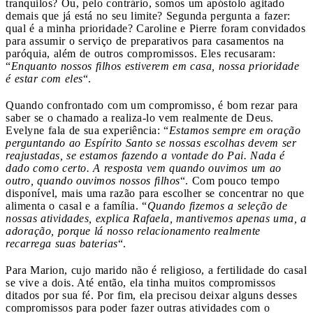
tranquilos? Ou, pelo contrário, somos um apóstolo agitado
demais que já está no seu limite? Segunda pergunta a fazer:
qual é a minha prioridade? Caroline e Pierre foram convidados
para assumir o serviço de preparativos para casamentos na
paróquia, além de outros compromissos. Eles recusaram:
“
Enquanto nossos filhos estiverem em casa, nossa prioridade
é estar com eles
“.
Quando confrontado com um compromisso, é bom rezar para
saber se o chamado a realiza-lo vem realmente de Deus.
Evelyne fala de sua experiência: “
Estamos sempre em oração
perguntando ao Espírito Santo se nossas escolhas devem ser
reajustadas, se estamos fazendo a vontade do Pai. Nada é
dado como certo. A resposta vem quando ouvimos um ao
outro, quando ouvimos nossos filhos
“. Com pouco tempo
disponível, mais uma razão para escolher se concentrar no que
alimenta o casal e a família. “
Quando fizemos a seleção de
nossas atividades, explica Rafaela, mantivemos apenas uma, a
adoração, porque lá nosso relacionamento realmente
recarrega suas baterias
“.
Para Marion, cujo marido não é religioso, a fertilidade do casal
se vive a dois. Até então, ela tinha muitos compromissos
ditados por sua fé. Por fim, ela precisou deixar alguns desses
compromissos para poder fazer outras atividades com o