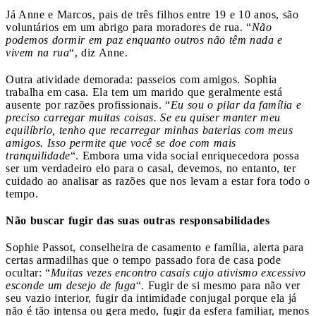
Já Anne e Marcos, pais de três filhos entre 19 e 10 anos, são
voluntários em um abrigo para moradores de rua. “
Não
podemos dormir em paz enquanto outros não têm nada e
vivem na rua
“, diz Anne.
Outra atividade demorada: passeios com amigos. Sophia
trabalha em casa. Ela tem um marido que geralmente está
ausente por razões profissionais. “
Eu sou o pilar da família e
preciso carregar muitas coisas. Se eu quiser manter meu
equilíbrio, tenho que recarregar minhas baterias com meus
amigos. Isso permite que você se doe com mais
tranquilidade
“. Embora uma vida social enriquecedora possa
ser um verdadeiro elo para o casal, devemos, no entanto, ter
cuidado ao analisar as razões que nos levam a estar fora todo o
tempo.
Não buscar fugir das suas outras responsabilidades
Sophie Passot, conselheira de casamento e família, alerta para
certas armadilhas que o tempo passado fora de casa pode
ocultar: “
Muitas vezes encontro casais cujo ativismo excessivo
esconde um desejo de fuga
“. Fugir de si mesmo para não ver
seu vazio interior, fugir da intimidade conjugal porque ela já
não é tão intensa ou gera medo, fugir da esfera familiar, menos