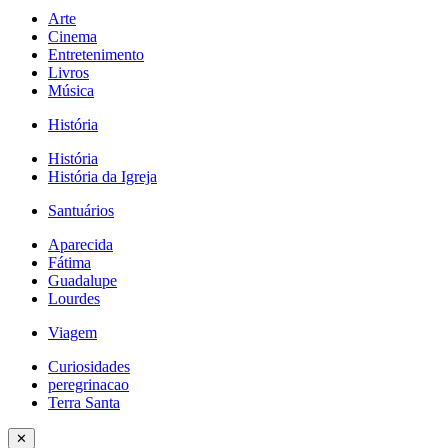
Arte
Cinema
Entretenimento
Livros
Música
História
História
História da Igreja
Santuários
Aparecida
Fátima
Guadalupe
Lourdes
Viagem
Curiosidades
peregrinacao
Terra Santa
✕