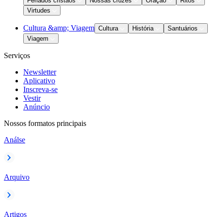
Feriados cristãos
Nossas cruzes
Oração
Ritos
Virtudes
Cultura &amp; Viagem
Cultura
História
Santuários
Viagem
Serviços
Newsletter
Aplicativo
Inscreva-se
Vestir
Anúncio
Nossos formatos principais
Análse
Arquivo
Artigos