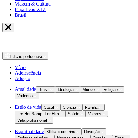
Viagem & Cultura
Papa Leão XIV
Brasil
Edição
portuguese
Vício
Adolescência
Adoção
Atualidade
Brasil
Ideologia
Mundo
Religião
Vaticano
Estilo de vida
Casal
Ciência
Família
For Her &amp; For Him
Saúde
Valores
Vida profissional
Espiritualidade
Bíblia e doutrina
Devoção