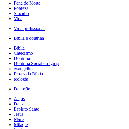
Pena de Morte
Pobreza
Suicídio
Vida
Vida profissional
Bíblia e doutrina
Bíblia
Catecismo
Doutrina
Doutrina Social da Igreja
evangelho
Frases da Bíblia
teologia
Devoção
Anjos
Deus
Espírito Santo
Jesus
Maria
Milagre