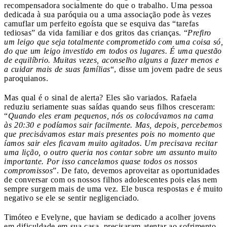
recompensadora socialmente do que o trabalho. Uma pessoa
dedicada à sua paróquia ou a uma associação pode às vezes
camuflar um perfeito egoísta que se esquiva das “tarefas
tediosas” da vida familiar e dos gritos das crianças. “
Prefiro
um leigo que seja totalmente comprometido com uma coisa só,
do que um leigo investido em todos os lugares. É uma questão
de equilíbrio. Muitas vezes, aconselho alguns a fazer menos e
a cuidar mais de suas famílias
“, disse um jovem padre de seus
paroquianos.
Mas qual é o sinal de alerta? Eles são variados. Rafaela
reduziu seriamente suas saídas quando seus filhos cresceram:
“
Quando eles eram pequenos, nós os colocávamos na cama
às 20:30 e podíamos sair facilmente. Mas, depois, percebemos
que precisávamos estar mais presentes pois no momento que
íamos sair eles ficavam muito agitados. Um precisava recitar
uma lição, o outro queria nos contar sobre um assunto muito
importante. Por isso cancelamos quase todos os nossos
compromissos
”. De fato, devemos aproveitar as oportunidades
de conversar com os nossos filhos adolescentes pois elas nem
sempre surgem mais de uma vez. Ele busca respostas e é muito
negativo se ele se sentir negligenciado.
Timóteo e Evelyne, que haviam se dedicado a acolher jovens
em dificuldade em sua casa, precisaram atentar ao sofrimento