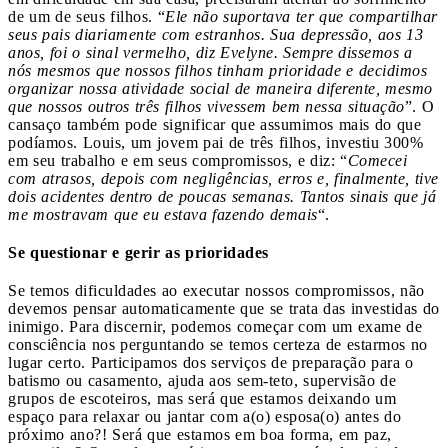
de um de seus filhos. “
Ele não suportava ter que compartilhar
seus pais diariamente com estranhos. Sua depressão, aos 13
anos, foi o sinal vermelho, diz Evelyne. Sempre dissemos a
nós mesmos que nossos filhos tinham prioridade e decidimos
organizar nossa atividade social de maneira diferente, mesmo
que nossos outros três filhos vivessem bem nessa situação
”. O
cansaço também pode significar que assumimos mais do que
podíamos. Louis, um jovem pai de três filhos, investiu 300%
em seu trabalho e em seus compromissos, e diz: “
Comecei
com atrasos, depois com negligências, erros e, finalmente, tive
dois acidentes dentro de poucas semanas. Tantos sinais que já
me mostravam que eu estava fazendo demais
“.
Se questionar e gerir as prioridades
Se temos dificuldades ao executar nossos compromissos, não
devemos pensar automaticamente que se trata das investidas do
inimigo. Para discernir, podemos começar com um exame de
consciência nos perguntando se temos certeza de estarmos no
lugar certo. Participamos dos serviços de preparação para o
batismo ou casamento, ajuda aos sem-teto, supervisão de
grupos de escoteiros, mas será que estamos deixando um
espaço para relaxar ou jantar com a(o) esposa(o) antes do
próximo ano?! Será que estamos em boa forma, em paz,