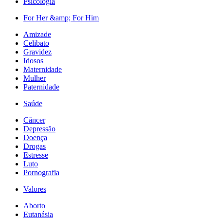
Psicologia
For Her &amp; For Him
Amizade
Celibato
Gravidez
Idosos
Maternidade
Mulher
Paternidade
Saúde
Câncer
Depressão
Doença
Drogas
Estresse
Luto
Pornografia
Valores
Aborto
Eutanásia