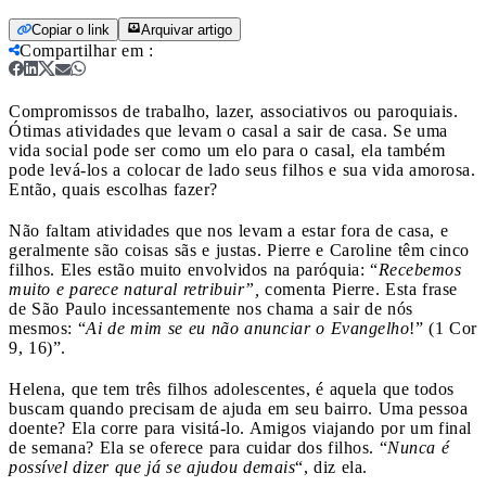
Copiar o link
Arquivar artigo
Compartilhar em
:
Compromissos de trabalho, lazer, associativos ou paroquiais.
Ótimas atividades que levam o casal a sair de casa. Se uma
vida social pode ser como um elo para o casal, ela também
pode levá-los a colocar de lado seus filhos e sua vida amorosa.
Então, quais escolhas fazer?
Não faltam atividades que nos levam a estar fora de casa, e
geralmente são coisas sãs e justas. Pierre e Caroline têm cinco
filhos. Eles estão muito envolvidos na paróquia: “
Recebemos
muito e parece natural retribuir”,
comenta Pierre. Esta frase
de São Paulo incessantemente nos chama a sair de nós
mesmos: “
Ai de mim se eu não anunciar o Evangelho
!” (1 Cor
9, 16)”.
Helena, que tem três filhos adolescentes, é aquela que todos
buscam quando precisam de ajuda em seu bairro. Uma pessoa
doente? Ela corre para visitá-lo. Amigos viajando por um final
de semana? Ela se oferece para cuidar dos filhos. “
Nunca é
possível dizer que já se ajudou demais
“, diz ela.