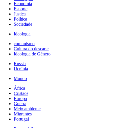
Economia
Esporte
Justiça
Política
Sociedade
Ideologia
comunismo
Cultura do descarte
Ideologia de Gênero
Rússia
Ucrânia
Mundo
África
Cristãos
Europa
Guerra
Meio ambiente
Migrantes
Portugal